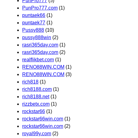
PunPro777
(5)
PunPro777.com
(1)
puntaek66
(1)
puntaek77
(1)
Pussy888
(10)
pussy888win
(2)
rasri365day.com
(1)
rasri365day.com
(2)
realflikbet.com
(1)
RENO88WIN.COM
(1)
RENO88WIN.COM
(3)
rich818
(1)
rich8188.com
(1)
rich8188.net
(1)
rizzbetx.com
(1)
rockstar66
(1)
rockstar66win.com
(1)
rockstar66win.com
(2)
royal99y.com
(2)