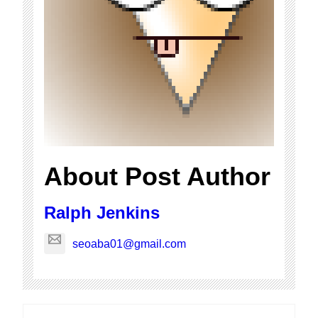
About Post Author
Ralph Jenkins
seoaba01@gmail.com