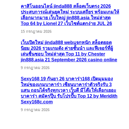
คาสิโนออนไลน์ jinda888 สล็อตเว็บตรง 2026
ประสบการณ์เล่นยุคใหม่ ระบบเสถียร พร้อมเกมให้
เลือกมากมาย เว็บใหญ่ jin888.asia ใหม่ล่าสุด
Top 64 by Lionel 27 เว็บไซต์แตกง่าย JUL 26
15 กรกฎาคม 2026
เว็บเปิดใหม่ jinda888 webแจกหนัก สล็อตยอด
นิยม 2026 รวมเกมดัง ค่ายชั้นนำ และฟีเจอร์ที่ผู้
เล่นชื่นชอบ ใหม่ล่าสุด Top 11 by Chester
jin888.asia 21 September 2026 casino online
9 กรกฎาคม 2026
Sexy168 19 กันยา 26 บาคาร่า168 เปิดมุมมอง
ใหม่ของเกมบาคาร่า เซียนบาคาร่าตัวจริงรับ 3
แสน ถอนได้จริงทุกเวลา เว็บดี มีโต๊ะให้เลือกเยอะ
บาคาร่า สมัครปุ๊บ รับโปรปั๊บ Top 12 by Meridith
Sexy168c.com
9 กรกฎาคม 2026