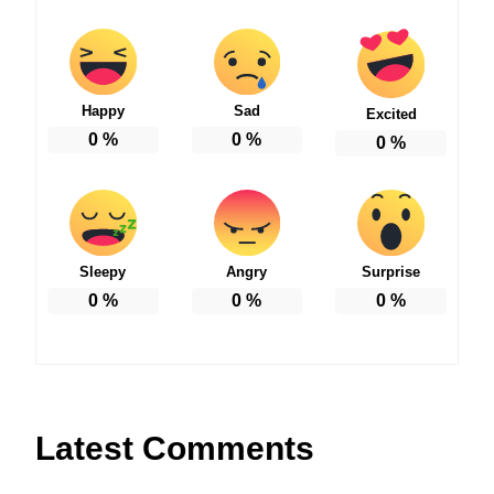
Happy
Sad
Excited
0
%
0
%
0
%
Sleepy
Angry
Surprise
0
%
0
%
0
%
Latest Comments