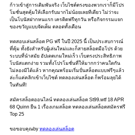
ก้าวเข้าสู่การเดิมพันจริง เว็บไซต์ตรงของพวกเราก็มีโปร
โมชั่นสุดคุ้มให้เลือกรับมากไม่น้อยเลยทีเดียว ไม่ว่าจะ
เป็นโบนัสฝากหนแรก เครดิตฟรีทุกวัน หรือกิจกรรมแจก
ของขวัญแบบจัดเต็ม ตลอดทั้งเดือน
ทดสอบเล่นสล็อต PG ฟรี ในปี 2025 นี้ เป็นประสบการณ์
ที่คุ้ม ทั้งยังสำหรับผู้เล่นใหม่และก็สายสล็อตมือโปร ด้วย
ระบบที่นำสมัย อัปเดตเกมใหม่เร็ว เว็บตรงประสิทธิภาพ
โบนัสแตกง่าย รวมทั้งโปรโมชั่นที่ให้มากกว่าคนใดกัน
ไม่ลองมิได้แล้ว หากคุณพร้อมเริ่มปั่นสล็อตแบบฟรีๆแล้ว
ล่ะก็แค่คลิกเข้าเว็บไซต์ ทดลองเล่นสล็อต ก็พร้อมลุยได้
ในทันที!
สมัครสล็อตออนไลน์ ทดลองเล่นสล็อต St99.wtf 18 APR
68 Quinn ยืน 1 เรื่องเกมสล็อต ทดลองเล่นสล็อตสมัครฟรี
Top 25
ขอขอบคุณby
ทดลองเล่นสล็อต