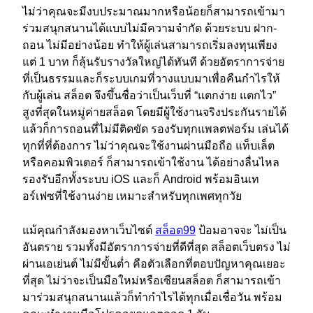
ไม่ว่าคุณจะมีงบประมาณมากหรือน้อยก็สามารถเข้ามา
ร่วมสนุกสนานได้แบบไม่มีความจำกัด ด้วยระบบ ฝาก-
ถอน ไม่มีอย่างน้อย ทำให้ผู้เล่นสามารถเริ่มลงทุนเพียง
แต่ 1 บาท ก็ลุ้นรับรางวัลใหญ่ได้ทันที ด้วยอัตราการจ่าย
ที่เป็นธรรมและก็ระบบเกมที่วางแบบมาเพื่อคืนกำไรให้
กับผู้เล่น สล็อต จึงขึ้นชื่อว่าเป็นเว็บที่ “แตกง่าย แตกไว”
สูงที่สุดในหมู่ค่ายสล็อต โดยมีผู้ใช้งานจริงประกันรายได้
แล้วก็การถอนที่ไม่มีติดขัด รองรับทุกแพลตฟอร์ม เล่นได้
ทุกที่ที่ต้องการ ไม่ว่าคุณจะใช้งานผ่านมือถือ แท็บเล็ต
หรือคอมพิวเตอร์ ก็สามารถเข้าใช้งาน ได้อย่างลื่นไหล
รองรับอีกทั้งระบบ iOS และก็ Android พร้อมอินเท
อร์เฟซที่ใช้งานง่าย เหมาะสำหรับทุกเพศทุกวัย
แม้คุณกำลังมองหาเว็บไซต์
สล็อต99
ป้อมอาจจะ ไม่เป็น
อันตราย รวมทั้งมีอัตราการจ่ายที่ดีที่สุด สล็อตเว็บตรง ไม่
ผ่านเอเย่นต์ ไม่มีขั้นต่ำ คือตัวเลือกที่ตอบปัญหาคุณเยอะ
ที่สุด ไม่ว่าจะเป็นมือใหม่หรือเซียนสล็อต ก็สามารถเข้า
มาร่วมสนุกสนานแล้วก็ทำกำไรได้ทุกเมื่อเชื่อวัน พร้อม