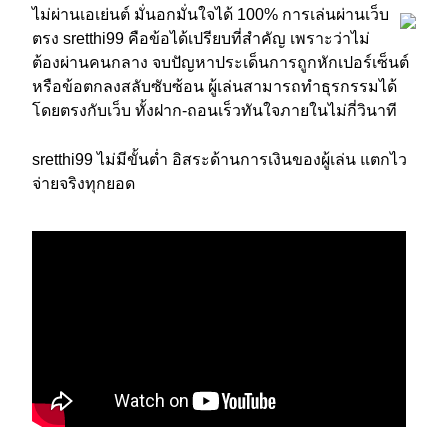
ไม่ผ่านเอเย่นต์ มั่นอกมั่นใจได้ 100% การเล่นผ่านเว็บ
ตรง sretthi99 คือข้อได้เปรียบที่สำคัญ เพราะว่าไม่
ต้องผ่านคนกลาง จบปัญหาประเด็นการถูกหักเปอร์เซ็นต์
หรือข้อตกลงสลับซับซ้อน ผู้เล่นสามารถทำธุรกรรมได้
โดยตรงกับเว็บ ทั้งฝาก-ถอนเร็วทันใจภายในไม่กี่วินาที
sretthi99 ไม่มีขั้นต่ำ อิสระด้านการเงินของผู้เล่น แตกไว
จ่ายจริงทุกยอด