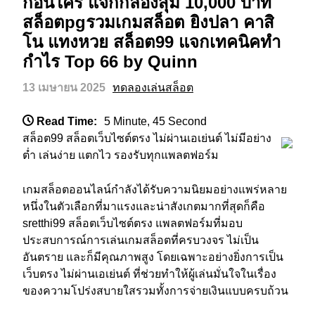
ก่อนใคร แจกกล่องสุ่ม 10,000 บาท
สล็อตpgรวมเกมสล็อต ยิงปลา คาสิ
โน แทงหวย สล็อต99 แจกเทคนิคทำ
กำไร Top 66 by Quinn
13 เมษายน 2025
ทดลองเล่นสล็อต
Read Time:
5 Minute, 45 Second
สล็อต99 สล็อตเว็บไซต์ตรง ไม่ผ่านเอเย่นต์ ไม่มีอย่าง
ต่ำ เล่นง่าย แตกไว รองรับทุกแพลตฟอร์ม
เกมสล็อตออนไลน์กำลังได้รับความนิยมอย่างแพร่หลาย
หนึ่งในตัวเลือกที่มาแรงและน่าสังเกตมากที่สุดก็คือ
sretthi99 สล็อตเว็บไซต์ตรง แพลตฟอร์มที่มอบ
ประสบการณ์การเล่นเกมสล็อตที่ครบวงจร ไม่เป็น
อันตราย และก็มีคุณภาพสูง โดยเฉพาะอย่างยิ่งการเป็น
เว็บตรง ไม่ผ่านเอเย่นต์ ที่ช่วยทำให้ผู้เล่นมั่นใจในเรื่อง
ของความโปร่งสบายใสรวมทั้งการจ่ายเงินแบบครบถ้วน