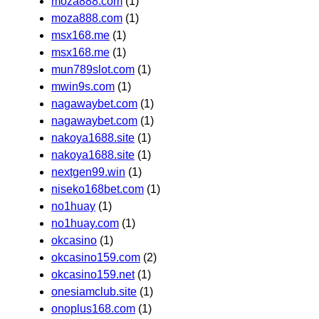
moza888.com
(1)
moza888.com
(1)
msx168.me
(1)
msx168.me
(1)
mun789slot.com
(1)
mwin9s.com
(1)
nagawaybet.com
(1)
nagawaybet.com
(1)
nakoya1688.site
(1)
nakoya1688.site
(1)
nextgen99.win
(1)
niseko168bet.com
(1)
no1huay
(1)
no1huay.com
(1)
okcasino
(1)
okcasino159.com
(2)
okcasino159.net
(1)
onesiamclub.site
(1)
onoplus168.com
(1)