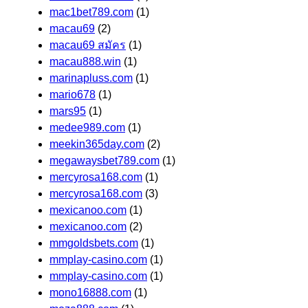
mac1bet789.com
(1)
macau69
(2)
macau69 สมัคร
(1)
macau888.win
(1)
marinapluss.com
(1)
mario678
(1)
mars95
(1)
medee989.com
(1)
meekin365day.com
(2)
megawaysbet789.com
(1)
mercyrosa168.com
(1)
mercyrosa168.com
(3)
mexicanoo.com
(1)
mexicanoo.com
(2)
mmgoldsbets.com
(1)
mmplay-casino.com
(1)
mmplay-casino.com
(1)
mono16888.com
(1)