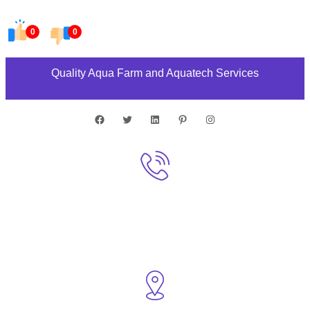
0
0
Quality Aqua Farm and Aquatech Services
Facebook
Twitter
LinkedIn
Pinterest
Instagram
Call Us : 310 – 123-456
+123-456-7890