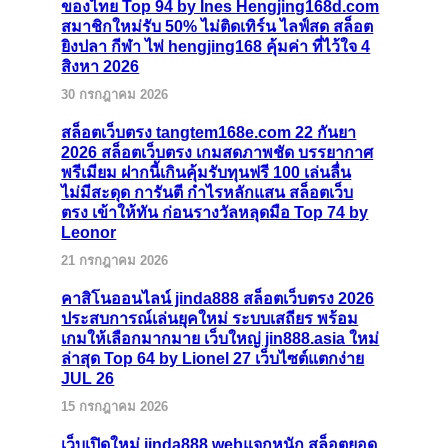
ของไทย Top 94 by Ines Hengjing168d.com
สมาชิกใหม่รับ 50% ไม่ติดเทิร์น ไลฟ์สด สล็อต
ยิงปลา กีฬา ไพ่ hengjing168 คุ้มค่า ที่ไว้ใจ 4
สิงหา 2026
30 กรกฎาคม 2026
สล็อตเว็บตรง tangtem168e.com 22 กันยา
2026 สล็อตเว็บตรง เกมสดภาพชัด บรรยากาศ
พรีเมียม ฝากนี้เกินคุ้มรับทุนฟรี 100 เล่นลื่น
ไม่มีสะดุด การันตี กำไรหลักแสน สล็อตเว็บ
ตรง เข้าให้ทัน ก่อนรางวัลหลุดมือ Top 74 by
Leonor
21 กรกฎาคม 2026
คาสิโนออนไลน์ jinda888 สล็อตเว็บตรง 2026
ประสบการณ์เล่นยุคใหม่ ระบบเสถียร พร้อม
เกมให้เลือกมากมาย เว็บใหญ่ jin888.asia ใหม่
ล่าสุด Top 64 by Lionel 27 เว็บไซต์แตกง่าย
JUL 26
15 กรกฎาคม 2026
เว็บเปิดใหม่ jinda888 webแจกหนัก สล็อตยอด