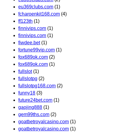
eu369clubs.com
(1)
fcharoenkit168.com
(4)
ff123th
(1)
finnivips.com
(1)
finnivips.com
(1)
fiwdee.bet
(1)
fortune99vip.com
(1)
fox689ok.com
(2)
fox689ok.com
(1)
fullslot
(1)
fullslotpg
(2)
fullslotpg168.com
(2)
funny18
(3)
future24bet.com
(1)
gaojing888
(1)
gem99ths.com
(2)
goatbetroyalcasino.com
(1)
goatbetroyalcasino.com
(1)