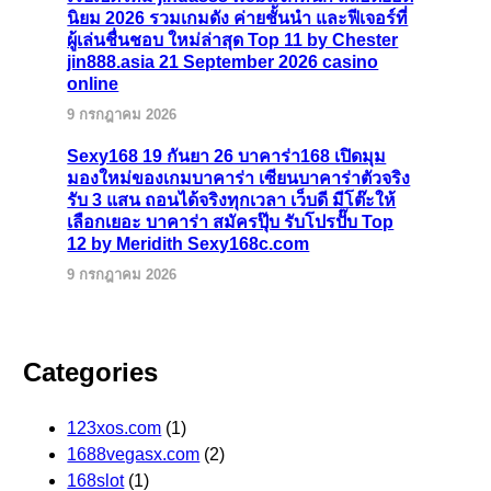
นิยม 2026 รวมเกมดัง ค่ายชั้นนำ และฟีเจอร์ที่
ผู้เล่นชื่นชอบ ใหม่ล่าสุด Top 11 by Chester
jin888.asia 21 September 2026 casino
online
9 กรกฎาคม 2026
Sexy168 19 กันยา 26 บาคาร่า168 เปิดมุม
มองใหม่ของเกมบาคาร่า เซียนบาคาร่าตัวจริง
รับ 3 แสน ถอนได้จริงทุกเวลา เว็บดี มีโต๊ะให้
เลือกเยอะ บาคาร่า สมัครปุ๊บ รับโปรปั๊บ Top
12 by Meridith Sexy168c.com
9 กรกฎาคม 2026
Categories
123xos.com
(1)
1688vegasx.com
(2)
168slot
(1)