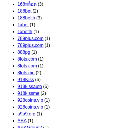
168สล็อต
(3)
188bet
(2)
188betth
(3)
1xbet
(1)
1xbetth
(1)
789plus.com
(1)
789plus.com
(1)
888pg
(1)
8lots.com
(1)
8lots.com
(1)
8lots.me
(2)
918Kiss
(6)
918kissauto
(6)
918kissme
(2)
928coins.vip
(1)
928coins.vip
(1)
a9a9.org
(1)
ABA
(1)
ABAGroup2
(1)