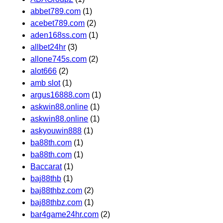
abbet789.com
(1)
acebet789.com
(2)
aden168ss.com
(1)
allbet24hr
(3)
allone745s.com
(2)
alot666
(2)
amb slot
(1)
argus16888.com
(1)
askwin88.online
(1)
askwin88.online
(1)
askyouwin888
(1)
ba88th.com
(1)
ba88th.com
(1)
Baccarat
(1)
baj88thb
(1)
baj88thbz.com
(2)
baj88thbz.com
(1)
bar4game24hr.com
(2)