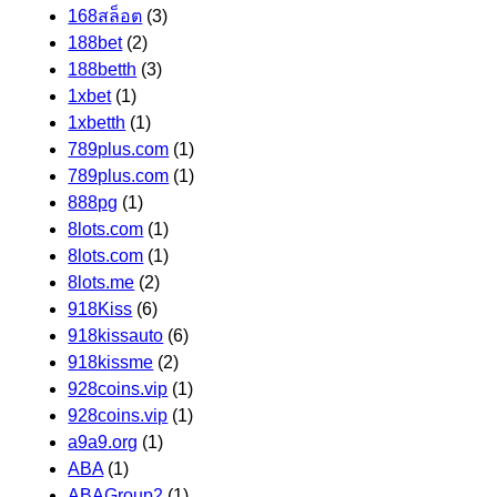
168สล็อต
(3)
188bet
(2)
188betth
(3)
1xbet
(1)
1xbetth
(1)
789plus.com
(1)
789plus.com
(1)
888pg
(1)
8lots.com
(1)
8lots.com
(1)
8lots.me
(2)
918Kiss
(6)
918kissauto
(6)
918kissme
(2)
928coins.vip
(1)
928coins.vip
(1)
a9a9.org
(1)
ABA
(1)
ABAGroup2
(1)