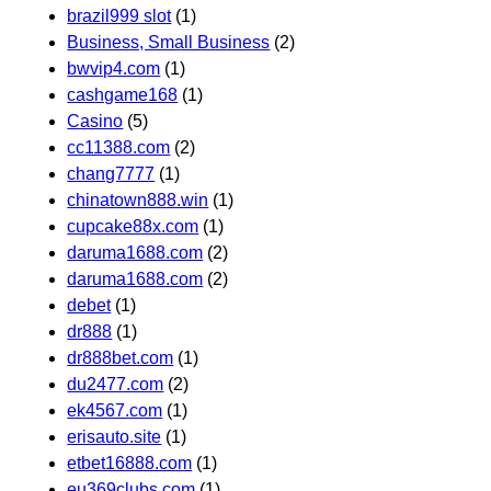
brazil999 slot
(1)
Business, Small Business
(2)
bwvip4.com
(1)
cashgame168
(1)
Casino
(5)
cc11388.com
(2)
chang7777
(1)
chinatown888.win
(1)
cupcake88x.com
(1)
daruma1688.com
(2)
daruma1688.com
(2)
debet
(1)
dr888
(1)
dr888bet.com
(1)
du2477.com
(2)
ek4567.com
(1)
erisauto.site
(1)
etbet16888.com
(1)
eu369clubs.com
(1)