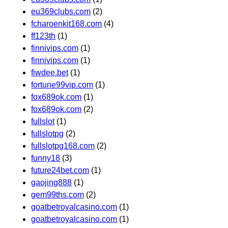
eu369clubs.com
(2)
fcharoenkit168.com
(4)
ff123th
(1)
finnivips.com
(1)
finnivips.com
(1)
fiwdee.bet
(1)
fortune99vip.com
(1)
fox689ok.com
(1)
fox689ok.com
(2)
fullslot
(1)
fullslotpg
(2)
fullslotpg168.com
(2)
funny18
(3)
future24bet.com
(1)
gaojing888
(1)
gem99ths.com
(2)
goatbetroyalcasino.com
(1)
goatbetroyalcasino.com
(1)