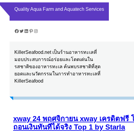
ข้าม
Quality Aqua Farm and Aquatech Services
ไป
ยัง
เนื้อหา
Facebook
Twitter
LinkedIn
Pinterest
Instagram
KillerSeafood.net เป็นร้านอาหารทะเลที่
มอบประสบการณ์อร่อยและโดดเด่นใน
รสชาติของอาหารทะเล ค้นพบรสชาติที่สุด
ยอดและนวัตกรรมในการทำอาหารทะเลที่
KillerSeafood
xway 24 พฤศจิกายน xway เครดิตฟรี โป
ถอนเงินทันทีได้จริง Top 1 by Starla