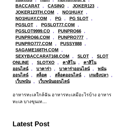
BACCARAT
, 
CASINO
, 
JOKER123
, 
JOKER123TH.COM
, 
NO1HUAY
, 
NO1HUAY.COM
, 
PG
, 
PG SLOT
, 
PGSLOT
, 
PGSLOT77.COM
, 
PGSLOT9999.CO
, 
PUNPRO66
, 
PUNPRO66.COM
, 
PUNPRO777
, 
PUNPRO777.COM
, 
PUSSY888
, 
SAGAME168TH.COM
, 
SEXYBACCARAT168.COM
, 
SLOT
, 
SLOT
ONLINE
, 
SLOTXO
, 
คาสิโน
, 
คาสิโน
ออนไลน์
, 
บาคาร่า
, 
บาคาร่าออนไลน์
, 
พนัน
ออนไลน์
, 
สล็อต
, 
สล็อตออนไลน์
, 
เกมยิงปลา
, 
เว็บพนัน
, 
เว็บพนันออนไลน์
อาหารทะเลใกล้ฉัน อาหารทะเลมีอะไรบ้าง อาหาร
ทะเล บางขุนเท…
Latest Post