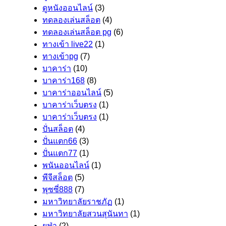
ดูหนังออนไลน์
(3)
ทดลองเล่นสล็อต
(4)
ทดลองเล่นสล็อต pg
(6)
ทางเข้า live22
(1)
ทางเข้าpg
(7)
บาคาร่า
(10)
บาคาร่า168
(8)
บาคาร่าออนไลน์
(5)
บาคาร่าเว็บตรง
(1)
บาคาร่าเว็บตรง
(1)
ปั่นสล็อต
(4)
ปั่นแตก66
(3)
ปั่นแตก77
(1)
พนันออนไลน์
(1)
พีจีสล็อต
(5)
พุซซี่888
(7)
มหาวิทยาลัยราชภัฏ
(1)
มหาวิทยาลัยสวนสุนันทา
(1)
ยูฟ่า
(2)