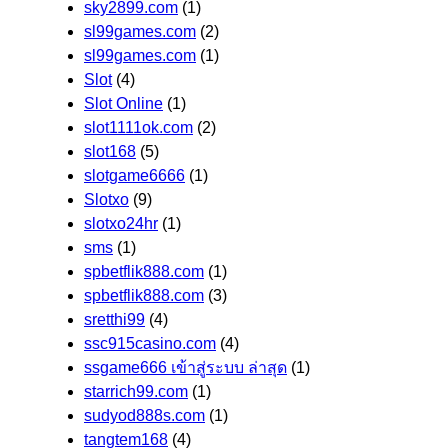
sky2899.com
(1)
sl99games.com
(2)
sl99games.com
(1)
Slot
(4)
Slot Online
(1)
slot1111ok.com
(2)
slot168
(5)
slotgame6666
(1)
Slotxo
(9)
slotxo24hr
(1)
sms
(1)
spbetflik888.com
(1)
spbetflik888.com
(3)
sretthi99
(4)
ssc915casino.com
(4)
ssgame666 เข้าสู่ระบบ ล่าสุด
(1)
starrich99.com
(1)
sudyod888s.com
(1)
tangtem168
(4)