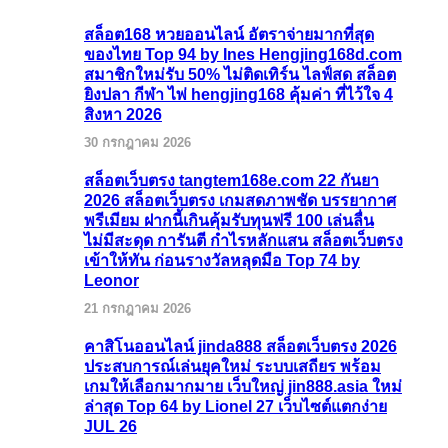
สล็อต168 หวยออนไลน์ อัตราจ่ายมากที่สุด
ของไทย Top 94 by Ines Hengjing168d.com
สมาชิกใหม่รับ 50% ไม่ติดเทิร์น ไลฟ์สด สล็อต
ยิงปลา กีฬา ไพ่ hengjing168 คุ้มค่า ที่ไว้ใจ 4
สิงหา 2026
30 กรกฎาคม 2026
สล็อตเว็บตรง tangtem168e.com 22 กันยา
2026 สล็อตเว็บตรง เกมสดภาพชัด บรรยากาศ
พรีเมียม ฝากนี้เกินคุ้มรับทุนฟรี 100 เล่นลื่น
ไม่มีสะดุด การันตี กำไรหลักแสน สล็อตเว็บตรง
เข้าให้ทัน ก่อนรางวัลหลุดมือ Top 74 by
Leonor
21 กรกฎาคม 2026
คาสิโนออนไลน์ jinda888 สล็อตเว็บตรง 2026
ประสบการณ์เล่นยุคใหม่ ระบบเสถียร พร้อม
เกมให้เลือกมากมาย เว็บใหญ่ jin888.asia ใหม่
ล่าสุด Top 64 by Lionel 27 เว็บไซต์แตกง่าย
JUL 26