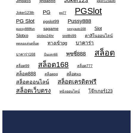
Jinda55
jinda888
joker123auto
PGSlot
PG
Joker123th
pg77
PG Slot
Pussy888
pgslot99
Slot
sagame
pussy888fun
sexyauto168
Slotxo
คาสิโนออนไลน์
slotxo24hr
sretthi99
บาคาร่า
ทางเข้าpg
ทดลองเล่นสล็อต
สล็อต
พุซซี่888
บาคาร่า168
ปั่นแตก66
สล็อต168
สล็อต99
สล็อต777
สล็อต888
สล็อตxo
สล็อตpg
สล็อตเครดิตฟรี
สล็อตออนไลน์
สล็อตเว็บตรง
โจ๊กเกอร์123
หนังออนไลน์