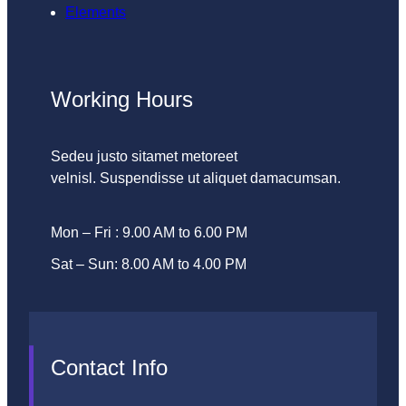
Elements
Working Hours
Sedeu justo sitamet metoreet
velnisl. Suspendisse ut aliquet damacumsan.
Mon – Fri : 9.00 AM to 6.00 PM
Sat – Sun: 8.00 AM to 4.00 PM
Contact Info