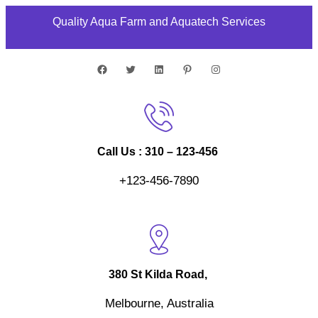
ข้าม
Quality Aqua Farm and Aquatech Services
ไป
ยัง
เนื้อหา
Facebook
Twitter
LinkedIn
Pinterest
Instagram
Call Us : 310 – 123-456
+123-456-7890
380 St Kilda Road,
Melbourne, Australia