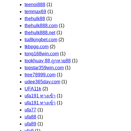
teenoi888
(1)
temmax69
(1)
thehulk88
(1)
thehulk888.com
(1)
thehulk888.net
(1)
tia8kingbet.com
(2)
tkbpgg.com
(2)
tong168win.com
(1)
tookhuay 88 ถูกหวย88
(1)
topstar359win.com
(1)
tree78999.com
(1)
udee365day.com
(1)
UFA11k
(2)
ufa191 ทางเข้า
(1)
ufa191 ทางเข้า
(1)
ufa77
(1)
ufa88
(1)
ufa89
(1)
ufa9
(1)