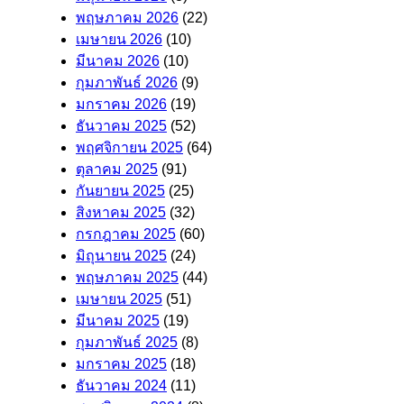
พฤษภาคม 2026
(22)
เมษายน 2026
(10)
มีนาคม 2026
(10)
กุมภาพันธ์ 2026
(9)
มกราคม 2026
(19)
ธันวาคม 2025
(52)
พฤศจิกายน 2025
(64)
ตุลาคม 2025
(91)
กันยายน 2025
(25)
สิงหาคม 2025
(32)
กรกฎาคม 2025
(60)
มิถุนายน 2025
(24)
พฤษภาคม 2025
(44)
เมษายน 2025
(51)
มีนาคม 2025
(19)
กุมภาพันธ์ 2025
(8)
มกราคม 2025
(18)
ธันวาคม 2024
(11)