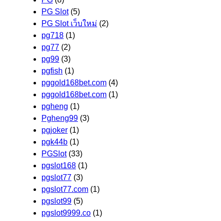
PG Slot
(5)
PG Slot เว็บใหม่
(2)
pg718
(1)
pg77
(2)
pg99
(3)
pgfish
(1)
pggold168bet.com
(4)
pggold168bet.com
(1)
pgheng
(1)
Pgheng99
(3)
pgjoker
(1)
pgk44b
(1)
PGSlot
(33)
pgslot168
(1)
pgslot77
(3)
pgslot77.com
(1)
pgslot99
(5)
pgslot9999.co
(1)