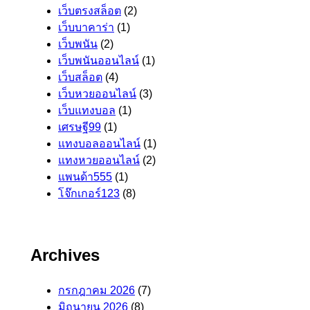
เว็บตรงสล็อต
(2)
เว็บบาคาร่า
(1)
เว็บพนัน
(2)
เว็บพนันออนไลน์
(1)
เว็บสล็อต
(4)
เว็บหวยออนไลน์
(3)
เว็บแทงบอล
(1)
เศรษฐี99
(1)
แทงบอลออนไลน์
(1)
แทงหวยออนไลน์
(2)
แพนด้า555
(1)
โจ๊กเกอร์123
(8)
Archives
กรกฎาคม 2026
(7)
มิถุนายน 2026
(8)