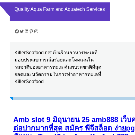
ข้าม
Quality Aqua Farm and Aquatech Services
ไป
ยัง
เนื้อหา
Facebook
Twitter
LinkedIn
Pinterest
Instagram
KillerSeafood.net เป็นร้านอาหารทะเลที่
มอบประสบการณ์อร่อยและโดดเด่นใน
รสชาติของอาหารทะเล ค้นพบรสชาติที่สุด
ยอดและนวัตกรรมในการทำอาหารทะเลที่
KillerSeafood
Amb slot 9 มิถุนายน 25 amb888 เว็บค
ต่อปากมากที่สุด สมัคร พีจีสล็อต ง่ายp