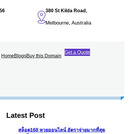
456
380 St Kilda Road,
Melbourne, Australia
Get a Quote
Home
Blogs
Buy this Domain
Latest Post
สล็อต168 หวยออนไลน์ อัตราจ่ายมากที่สุด