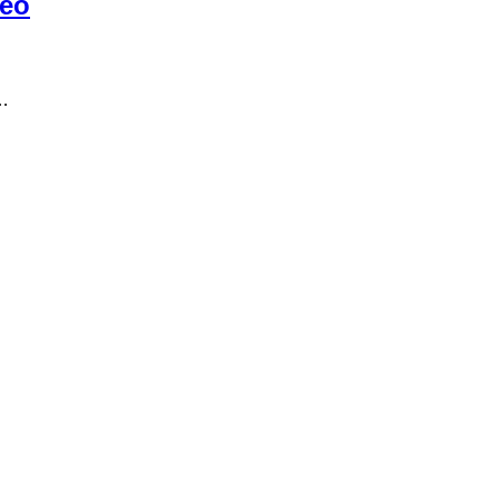
ceo
่…