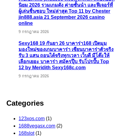
นิยม 2026 รวมเกมดัง ค่ายชั้นนำ และฟีเจอร์ที่
ผู้เล่นชื่นชอบ ใหม่ล่าสุด Top 11 by Chester
jin888.asia 21 September 2026 casino
online
9 กรกฎาคม 2026
Sexy168 19 กันยา 26 บาคาร่า168 เปิดมุม
มองใหม่ของเกมบาคาร่า เซียนบาคาร่าตัวจริง
รับ 3 แสน ถอนได้จริงทุกเวลา เว็บดี มีโต๊ะให้
เลือกเยอะ บาคาร่า สมัครปุ๊บ รับโปรปั๊บ Top
12 by Meridith Sexy168c.com
9 กรกฎาคม 2026
Categories
123xos.com
(1)
1688vegasx.com
(2)
168slot
(1)