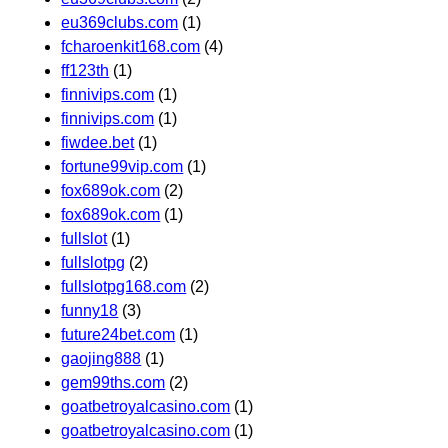
eu369clubs.com
(1)
fcharoenkit168.com
(4)
ff123th
(1)
finnivips.com
(1)
finnivips.com
(1)
fiwdee.bet
(1)
fortune99vip.com
(1)
fox689ok.com
(2)
fox689ok.com
(1)
fullslot
(1)
fullslotpg
(2)
fullslotpg168.com
(2)
funny18
(3)
future24bet.com
(1)
gaojing888
(1)
gem99ths.com
(2)
goatbetroyalcasino.com
(1)
goatbetroyalcasino.com
(1)