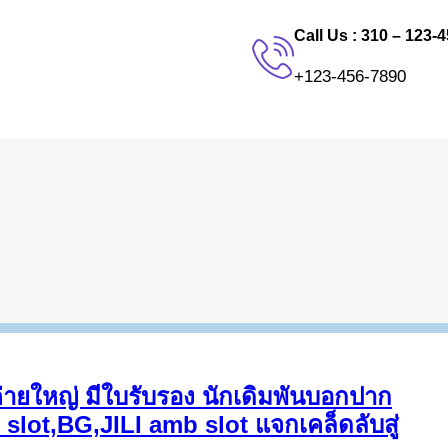
Call Us : 310 – 123-
+123-456-7890
่ายใหญ่ มีใบรับรอง นักเดิมพันบอกปาก
g slot,BG,JILI amb slot แจกเคล็ดลับสู่