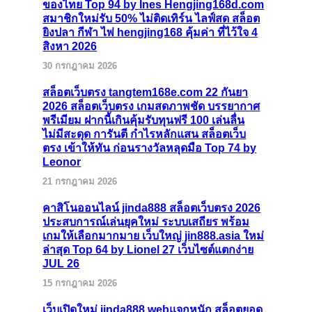
ของไทย Top 94 by Ines Hengjing168d.com
สมาชิกใหม่รับ 50% ไม่ติดเทิร์น ไลฟ์สด สล็อต
ยิงปลา กีฬา ไพ่ hengjing168 คุ้มค่า ที่ไว้ใจ 4
สิงหา 2026
30 กรกฎาคม 2026
สล็อตเว็บตรง tangtem168e.com 22 กันยา
2026 สล็อตเว็บตรง เกมสดภาพชัด บรรยากาศ
พรีเมียม ฝากนี้เกินคุ้มรับทุนฟรี 100 เล่นลื่น
ไม่มีสะดุด การันตี กำไรหลักแสน สล็อตเว็บ
ตรง เข้าให้ทัน ก่อนรางวัลหลุดมือ Top 74 by
Leonor
21 กรกฎาคม 2026
คาสิโนออนไลน์ jinda888 สล็อตเว็บตรง 2026
ประสบการณ์เล่นยุคใหม่ ระบบเสถียร พร้อม
เกมให้เลือกมากมาย เว็บใหญ่ jin888.asia ใหม่
ล่าสุด Top 64 by Lionel 27 เว็บไซต์แตกง่าย
JUL 26
15 กรกฎาคม 2026
เว็บเปิดใหม่ jinda888 webแจกหนัก สล็อตยอด