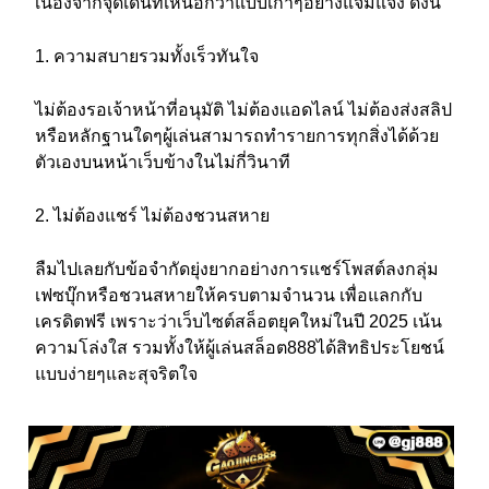
เนื่องจากจุดเด่นที่เหนือกว่าแบบเก่าๆอย่างแจ่มแจ้ง ดังนี้
1. ความสบายรวมทั้งเร็วทันใจ
ไม่ต้องรอเจ้าหน้าที่อนุมัติ ไม่ต้องแอดไลน์ ไม่ต้องส่งสลิป
หรือหลักฐานใดๆผู้เล่นสามารถทำรายการทุกสิ่งได้ด้วย
ตัวเองบนหน้าเว็บข้างในไม่กี่วินาที
2. ไม่ต้องแชร์ ไม่ต้องชวนสหาย
ลืมไปเลยกับข้อจำกัดยุ่งยากอย่างการแชร์โพสต์ลงกลุ่ม
เฟซบุ๊กหรือชวนสหายให้ครบตามจำนวน เพื่อแลกกับ
เครดิตฟรี เพราะว่าเว็บไซต์สล็อตยุคใหม่ในปี 2025 เน้น
ความโล่งใส รวมทั้งให้ผู้เล่นสล็อต888ได้สิทธิประโยชน์
แบบง่ายๆและสุจริตใจ