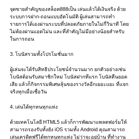
จุดขายสำคัญของสล็อต888เป็น เล่นแล้วได้เงินจริง ด้วย
ระบบการฝาก-ถอนแบบอัตโนมัติ ผู้เล่นสามารถทำ
รายการได้เองผ่านระบบที่ปลอดภัยภายในไม่กี่วินาที โดย
ไม่ต้องผ่านแอดไม่น และที่สำคัญไม่มีอย่างน้อยสำหรับ
ในการถอน
3. โบนัสรวมทั้งโปรโมชั่นมาก
ผู้เล่นจะได้รับสิทธิประโยชน์จำนวนมาก ยกตัวอย่างเช่น
โบนัสต้อนรับสมาชิกใหม่ โบนัสฝากทีแรก โบนัสคืนยอด
เสีย แล้วก็กิจกรรมพิเศษลุ้นของรางวัลอีกเยอะแยะ ที่แจก
จริงทุกเมื่อเชื่อวัน
4. เล่นได้ทุกหนทุกแห่ง
ด้วยเทคโนโลยี HTML5 แล้วก็การพัฒนาแพลตฟอร์มให้
สามารถรองรับทั้งยัง iOS รวมทั้ง Android คุณสามารถ
เล่นเครดิตฟรีได้ทุกหนทุกแห่ง ไม่ว่าจะอยู่บ้าน ที่ทำงาน