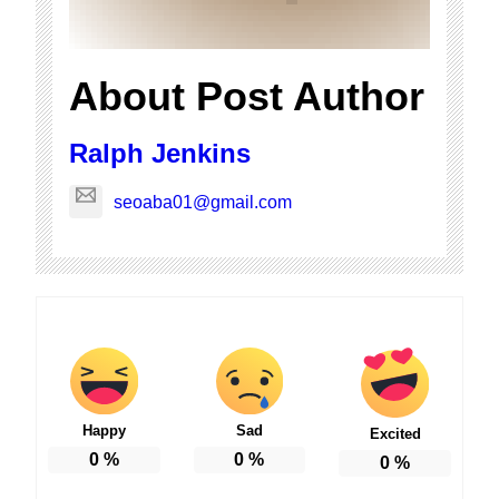
About Post Author
Ralph Jenkins
seoaba01@gmail.com
Happy
Sad
Excited
0
%
0
%
0
%