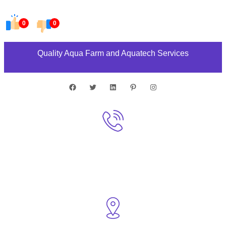
0
0
Quality Aqua Farm and Aquatech Services
Facebook
Twitter
LinkedIn
Pinterest
Instagram
Call Us : 310 – 123-456
+123-456-7890