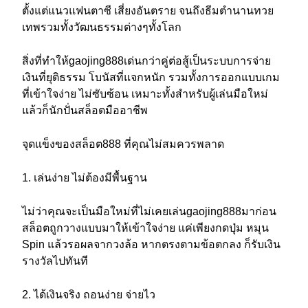
ตั้งแต่แนวแฟนตาซี เสี่ยงอันตราย จนถึงธีมตำนานทวย
เทพรวมทั้งวัฒนธรรมต่างๆทั้งโลก
สิ่งที่ทำให้gaojing888เด่นกว่าคู่ต่อสู้เป็นระบบการจ่าย
เงินที่ยุติธรรม โบนัสที่แจกหนัก รวมทั้งการออกแบบเกม
ที่เข้าใจง่าย ไม่ซับซ้อน เหมาะทั้งสำหรับผู้เล่นมือใหม่
แล้วก็นักปั่นสล็อตมืออาชีพ
จุดแข็งของสล็อต888 ที่คุณไม่สมควรพลาด
1. เล่นง่าย ไม่ต้องมีพื้นฐาน
ไม่ว่าคุณจะเป็นมือใหม่ที่ไม่เคยเล่นgaojing888มาก่อน
สล็อตถูกวางแบบมาให้เข้าใจง่าย แค่เพียงกดปุ่ม หมุน
Spin แล้วรอผลจากวงล้อ หากตรงตามข้อตกลง ก็รับเงิน
รางวัลไปทันที
2. ได้เงินจริง ถอนง่าย จ่ายไว