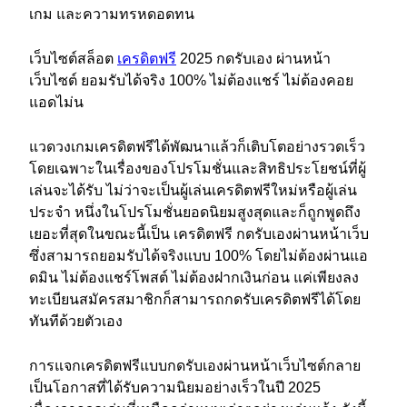
เกม และความทรหดอดทน
เว็บไซต์สล็อต
เครดิตฟรี
2025 กดรับเอง ผ่านหน้า
เว็บไซต์ ยอมรับได้จริง 100% ไม่ต้องแชร์ ไม่ต้องคอย
แอดไม่น
แวดวงเกมเครดิตฟรีได้พัฒนาแล้วก็เติบโตอย่างรวดเร็ว
โดยเฉพาะในเรื่องของโปรโมชั่นและสิทธิประโยชน์ที่ผู้
เล่นจะได้รับ ไม่ว่าจะเป็นผู้เล่นเครดิตฟรีใหม่หรือผู้เล่น
ประจำ หนึ่งในโปรโมชั่นยอดนิยมสูงสุดและก็ถูกพูดถึง
เยอะที่สุดในขณะนี้เป็น เครดิตฟรี กดรับเองผ่านหน้าเว็บ
ซึ่งสามารถยอมรับได้จริงแบบ 100% โดยไม่ต้องผ่านแอ
ดมิน ไม่ต้องแชร์โพสต์ ไม่ต้องฝากเงินก่อน แค่เพียงลง
ทะเบียนสมัครสมาชิกก็สามารถกดรับเครดิตฟรีได้โดย
ทันทีด้วยตัวเอง
การแจกเครดิตฟรีแบบกดรับเองผ่านหน้าเว็บไซต์กลาย
เป็นโอกาสที่ได้รับความนิยมอย่างเร็วในปี 2025