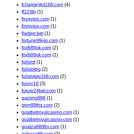
fcharoenkit168.com
(4)
ff123th
(1)
finnivips.com
(1)
finnivips.com
(1)
fiwdee.bet
(1)
fortune99vip.com
(1)
fox689ok.com
(2)
fox689ok.com
(1)
fullslot
(1)
fullslotpg
(2)
fullslotpg168.com
(2)
funny18
(3)
future24bet.com
(1)
gaojing888
(1)
gem99ths.com
(2)
goatbetroyalcasino.com
(1)
goatbetroyalcasino.com
(1)
goatza888fin.com
(1)
gobaza88.com
(2)