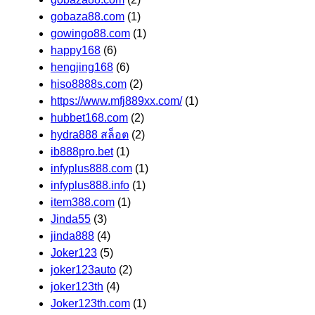
gobaza88.com
(1)
gowingo88.com
(1)
happy168
(6)
hengjing168
(6)
hiso8888s.com
(2)
https://www.mfj889xx.com/
(1)
hubbet168.com
(2)
hydra888 สล็อต
(2)
ib888pro.bet
(1)
infyplus888.com
(1)
infyplus888.info
(1)
item388.com
(1)
Jinda55
(3)
jinda888
(4)
Joker123
(5)
joker123auto
(2)
joker123th
(4)
Joker123th.com
(1)