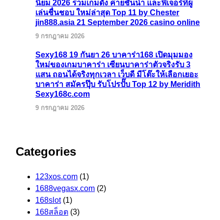
นิยม 2026 รวมเกมดัง ค่ายชั้นนำ และฟีเจอร์ที่ผู้
เล่นชื่นชอบ ใหม่ล่าสุด Top 11 by Chester
jin888.asia 21 September 2026 casino online
9 กรกฎาคม 2026
Sexy168 19 กันยา 26 บาคาร่า168 เปิดมุมมอง
ใหม่ของเกมบาคาร่า เซียนบาคาร่าตัวจริงรับ 3
แสน ถอนได้จริงทุกเวลา เว็บดี มีโต๊ะให้เลือกเยอะ
บาคาร่า สมัครปุ๊บ รับโปรปั๊บ Top 12 by Meridith
Sexy168c.com
9 กรกฎาคม 2026
Categories
123xos.com
(1)
1688vegasx.com
(2)
168slot
(1)
168สล็อต
(3)