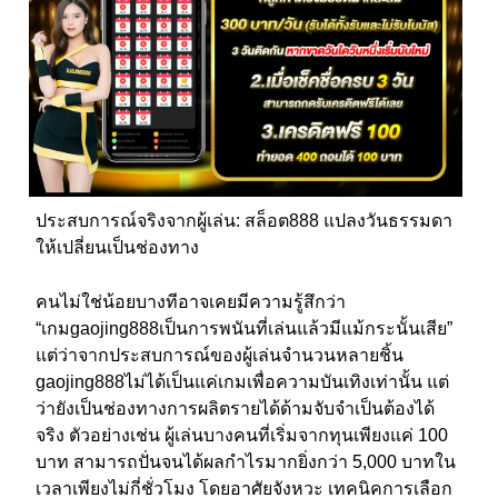
ประสบการณ์จริงจากผู้เล่น: สล็อต888 แปลงวันธรรมดา
ให้เปลี่ยนเป็นช่องทาง
คนไม่ใช่น้อยบางทีอาจเคยมีความรู้สึกว่า
“เกมgaojing888เป็นการพนันที่เล่นแล้วมีแม้กระนั้นเสีย”
แต่ว่าจากประสบการณ์ของผู้เล่นจำนวนหลายชิ้น
gaojing888ไม่ได้เป็นแค่เกมเพื่อความบันเทิงเท่านั้น แต่
ว่ายังเป็นช่องทางการผลิตรายได้ด้ามจับจำเป็นต้องได้
จริง ตัวอย่างเช่น ผู้เล่นบางคนที่เริ่มจากทุนเพียงแค่ 100
บาท สามารถปั่นจนได้ผลกำไรมากยิ่งกว่า 5,000 บาทใน
เวลาเพียงไม่กี่ชั่วโมง โดยอาศัยจังหวะ เทคนิคการเลือก