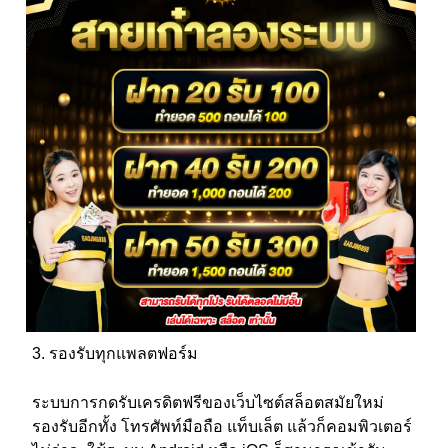
3. รองรับทุกแพลตฟอร์ม
ระบบการกดรับเครดิตฟรีของเว็บไซต์สล็อตสมัยใหม่
รองรับอีกทั้ง โทรศัพท์มือถือ แท็บเล็ต แล้วก็คอมพิวเตอร์