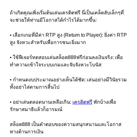
ถ้าเกิดคุณเพิ่งเริ่มต้นเล่นเครดิตฟรี นี่เป็นเคล็ดลับเล็กๆที่
จะช่วยให้ท่านมีโอกาสได้กำไรได้มากขึ้น:
• เลือกเกมที่มีค่า RTP สูง (Return to Player): ยิ่งค่า RTP
สูง จังหวะสำหรับเพื่อการชนะยิ่งมาก
• ใช้ฟีเจอร์ทดสอบเล่นสล็อต888ฟรีก่อนลงเงินจริง: เพื่อ
ทำความเข้าใจระบบเกมและจับจังหวะโบนัส
• กำหนดงบประมาณอย่างเห็นได้ชัด: เล่นอย่างมีวินัยรวม
ทั้งอย่าไล่ตามการสิ้นไป
• อย่าเล่นตลอดนานเหลือเกิน:
เครดิตฟรี
พักบ้างเพื่อ
รักษาสมาธิแล้วก็อารมณ์
สล็อต888 เป็นคำตอบของความสนุกสนานและโอกาส
ทางด้านการเงิน