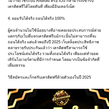
ไม่ว่าจะใช้ระบบ Android หรือ iOS ก็สามารถเข้ารับ
เครดิตฟรีได้โดยทันที เพียงมีอินเทอร์เน็ต
4. ยอมรับได้จริง ถอนได้จริง 100%
ผู้คนจำนวนไม่ใช้น้อยบางทีอาจเคยเจอประสบการณ์ห่วย
แตกๆกับเว็บที่แจกเครดิตฟรีแม้กระนั้นไม่สามารถที่จะ
ถอนได้จริง แต่แล้วพอถึงปี 2025 เว็บสล็อตประสิทธิภาพ
หลายรายรับประกันแล้วว่า เครดิตฟรีสามารถใช้
ประโยชน์เล่นได้จริง รวมทั้งถอนได้จริง เพียงแค่ทำยอด
เทิร์นโอเวอร์ตามที่มีการกำหนด โดยมากเป็นข้อจำกัดที่
เที่ยงธรรม
วิธีสมัครและก็กดรับเครดิตฟรีด้วยตัวเองในปี 2025