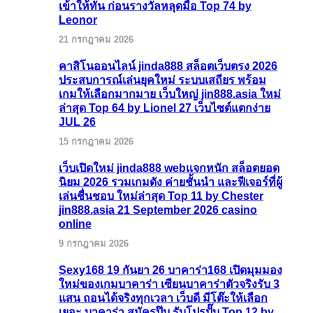
เข้าให้ทัน ก่อนรางวัลหลุดมือ Top 74 by
Leonor
21 กรกฎาคม 2026
คาสิโนออนไลน์ jinda888 สล็อตเว็บตรง 2026
ประสบการณ์เล่นยุคใหม่ ระบบเสถียร พร้อม
เกมให้เลือกมากมาย เว็บใหญ่ jin888.asia ใหม่
ล่าสุด Top 64 by Lionel 27 เว็บไซต์แตกง่าย
JUL 26
15 กรกฎาคม 2026
เว็บเปิดใหม่ jinda888 webแจกหนัก สล็อตยอด
นิยม 2026 รวมเกมดัง ค่ายชั้นนำ และฟีเจอร์ที่ผู้
เล่นชื่นชอบ ใหม่ล่าสุด Top 11 by Chester
jin888.asia 21 September 2026 casino
online
9 กรกฎาคม 2026
Sexy168 19 กันยา 26 บาคาร่า168 เปิดมุมมอง
ใหม่ของเกมบาคาร่า เซียนบาคาร่าตัวจริงรับ 3
แสน ถอนได้จริงทุกเวลา เว็บดี มีโต๊ะให้เลือก
เยอะ บาคาร่า สมัครปุ๊บ รับโปรปั๊บ Top 12 by