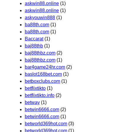
askwin88.online
(1)
askwin88.online
(1)
askyouwin888
(1)
ba88th.com
(1)
ba88th.com
(1)
Baccarat
(1)
baj88thb
(1)
baj88thbz.com
(2)
baj88thbz.com
(1)
bar4game24hr.com
(2)
baslot168bet.com
(1)
betboxclubs.com
(1)
betflixtikto
(1)
betflixtikto.info
(2)
betway
(1)
betwin6666.com
(2)
betwin6666.com
(1)
betworld369hot.com
(3)
betworld369hot.com
(1)