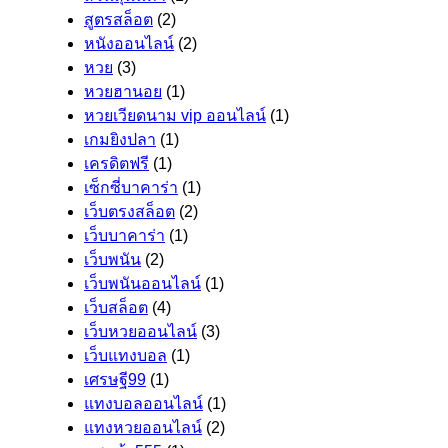
สูตรสล็อต
(2)
หนังออนไลน์
(2)
หวย
(3)
หวยฮานอย
(1)
หวยเวียดนาม vip ออนไลน์
(1)
เกมยิงปลา
(1)
เครดิตฟรี
(1)
เซ็กซี่บาคาร่า
(1)
เว็บตรงสล็อต
(2)
เว็บบาคาร่า
(1)
เว็บพนัน
(2)
เว็บพนันออนไลน์
(1)
เว็บสล็อต
(4)
เว็บหวยออนไลน์
(3)
เว็บแทงบอล
(1)
เศรษฐี99
(1)
แทงบอลออนไลน์
(1)
แทงหวยออนไลน์
(2)