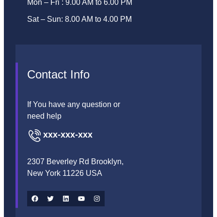
Mon – Fri : 9.00 AM to 6.00 PM
Sat – Sun: 8.00 AM to 4.00 PM
Contact Info
If You have any question or
need help
xxx-xxx-xxx
2307 Beverley Rd Brooklyn,
New York 11226 USA
Facebook
Twitter
LinkedIn
YouTube
Instagram