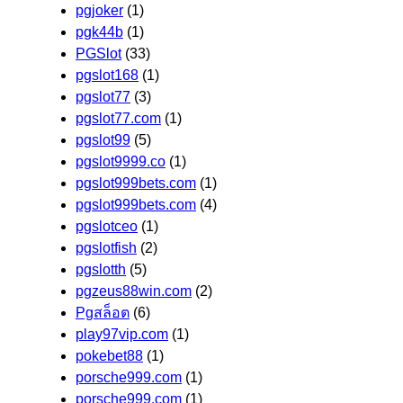
pgjoker
(1)
pgk44b
(1)
PGSlot
(33)
pgslot168
(1)
pgslot77
(3)
pgslot77.com
(1)
pgslot99
(5)
pgslot9999.co
(1)
pgslot999bets.com
(1)
pgslot999bets.com
(4)
pgslotceo
(1)
pgslotfish
(2)
pgslotth
(5)
pgzeus88win.com
(2)
Pgสล็อต
(6)
play97vip.com
(1)
pokebet88
(1)
porsche999.com
(1)
porsche999.com
(1)