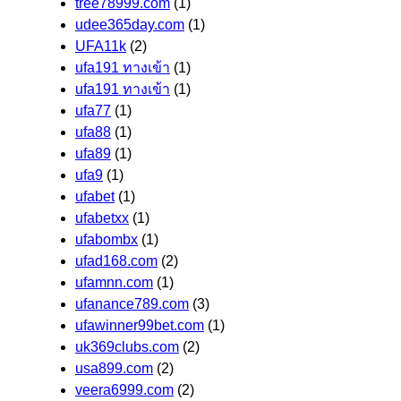
tree78999.com
(1)
udee365day.com
(1)
UFA11k
(2)
ufa191 ทางเข้า
(1)
ufa191 ทางเข้า
(1)
ufa77
(1)
ufa88
(1)
ufa89
(1)
ufa9
(1)
ufabet
(1)
ufabetxx
(1)
ufabombx
(1)
ufad168.com
(2)
ufamnn.com
(1)
ufanance789.com
(3)
ufawinner99bet.com
(1)
uk369clubs.com
(2)
usa899.com
(2)
veera6999.com
(2)