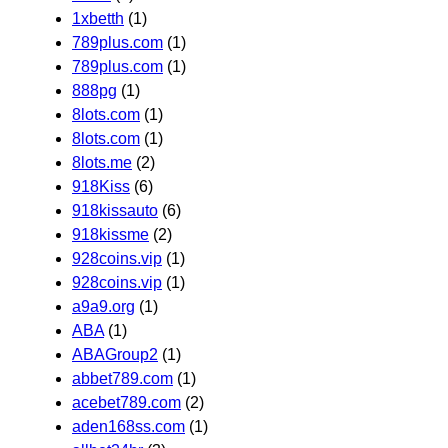
1xbetth
(1)
789plus.com
(1)
789plus.com
(1)
888pg
(1)
8lots.com
(1)
8lots.com
(1)
8lots.me
(2)
918Kiss
(6)
918kissauto
(6)
918kissme
(2)
928coins.vip
(1)
928coins.vip
(1)
a9a9.org
(1)
ABA
(1)
ABAGroup2
(1)
abbet789.com
(1)
acebet789.com
(2)
aden168ss.com
(1)