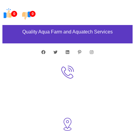
0
0
Quality Aqua Farm and Aquatech Services
Facebook
Twitter
LinkedIn
Pinterest
Instagram
Call Us : 310 – 123-456
+123-456-7890