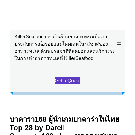
380 St Kilda Road,
Melbourne, Australia
KillerSeafood.net เป็นร้านอาหารทะเลที่มอบ
ประสบการณ์อร่อยและโดดเด่นในรสชาติของ
อาหารทะเล ค้นพบรสชาติที่สุดยอดและนวัตกรรม
ในการทำอาหารทะเลที่ KillerSeafood
Get a Quote
บาคาร่า168 ผู้นำเกมบาคาร่าในไทย
Top 28 by Darell