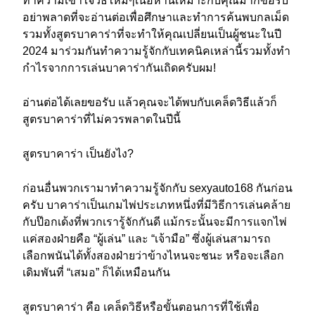
ทำความเข้าใจวิธีใหม่ๆเนื้อหานี้เหมาะกับคุณมากขอรับ
อย่าพลาดที่จะอ่านต่อเพื่อศึกษาและทำการค้นพบกลเม็ด
รวมทั้งสูตรบาคาร่าที่จะทำให้คุณเปลี่ยนเป็นผู้ชนะในปี
2024 มาร่วมกันทำความรู้จักกับเทคนิคเหล่านี้รวมทั้งทำ
กำไรจากการเล่นบาคาร่ากันเถิดครับผม!
อ่านต่อได้เลยขอรับ แล้วคุณจะได้พบกับเคล็ดวิธีแล้วก็
สูตรบาคาร่าที่ไม่ควรพลาดในปีนี้
สูตรบาคาร่า เป็นยังไง?
ก่อนอื่นพวกเรามาทำความรู้จักกับ sexyauto168 กันก่อน
ครับ บาคาร่าเป็นเกมไพ่ประเภทหนึ่งที่มีวิธีการเล่นคล้าย
กับป๊อกเด้งที่พวกเรารู้จักกันดี แม้กระนั้นจะมีการแจกไพ่
แค่สองฝ่ายคือ “ผู้เล่น” และ “เจ้ามือ” ซึ่งผู้เล่นสามารถ
เลือกพนันได้ทั้งสองฝ่ายว่าข้างไหนจะชนะ หรือจะเลือก
เดิมพันที่ “เสมอ” ก็ได้เหมือนกัน
สูตรบาคาร่า คือ เคล็ดวิธีหรือขั้นตอนการที่ใช้เพื่อ