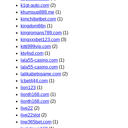
k1gt-auto.com
(2)
khumsup888.me
(1)
kimchibetbet.com
(1)
kingdom66n
(1)
kingromans789.com
(1)
kingxxxbet123.com
(3)
kitti999vip.com
(2)
ktv4sd.com
(1)
lala55-casino.com
(1)
lala55-casino.com
(1)
lalikabetsgame.com
(2)
lcbet444.com
(1)
lion123
(1)
lionth168.com
(1)
lionth168.com
(2)
live22
(2)
live22slot
(2)
lnw365bet.com
(1)