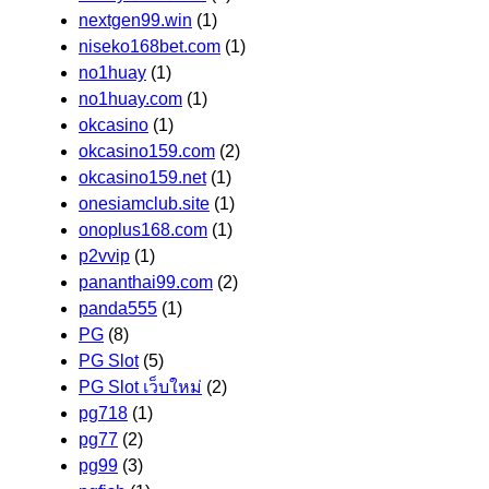
nextgen99.win
(1)
niseko168bet.com
(1)
no1huay
(1)
no1huay.com
(1)
okcasino
(1)
okcasino159.com
(2)
okcasino159.net
(1)
onesiamclub.site
(1)
onoplus168.com
(1)
p2vvip
(1)
pananthai99.com
(2)
panda555
(1)
PG
(8)
PG Slot
(5)
PG Slot เว็บใหม่
(2)
pg718
(1)
pg77
(2)
pg99
(3)