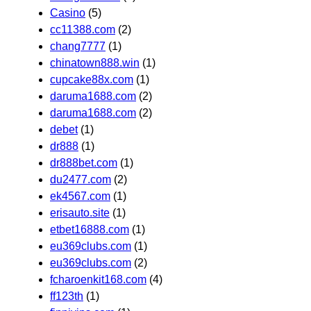
Casino
(5)
cc11388.com
(2)
chang7777
(1)
chinatown888.win
(1)
cupcake88x.com
(1)
daruma1688.com
(2)
daruma1688.com
(2)
debet
(1)
dr888
(1)
dr888bet.com
(1)
du2477.com
(2)
ek4567.com
(1)
erisauto.site
(1)
etbet16888.com
(1)
eu369clubs.com
(1)
eu369clubs.com
(2)
fcharoenkit168.com
(4)
ff123th
(1)