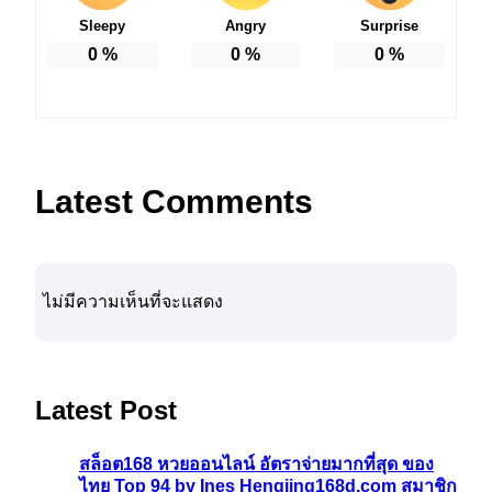
Sleepy
Angry
Surprise
0
%
0
%
0
%
Latest Comments
ไม่มีความเห็นที่จะแสดง
Latest Post
สล็อต168 หวยออนไลน์ อัตราจ่ายมากที่สุด ของ
ไทย Top 94 by Ines Hengjing168d.com สมาชิก