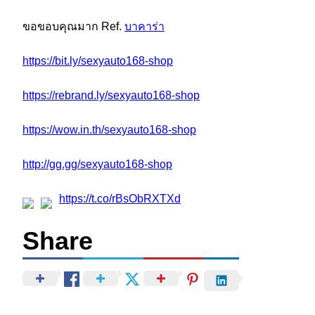
ขอขอบคุณมาก Ref.
บาคาร่า
https://bit.ly/sexyauto168-shop
https://rebrand.ly/sexyauto168-shop
https://wow.in.th/sexyauto168-shop
http://gg.gg/sexyauto168-shop
https://t.co/rBsObRXTXd
Share