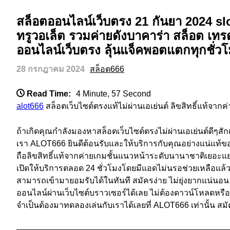
สล็อตออนไลน์เว็บตรง 21 กันยา 2024 s
ทรูวอเล็ต รวมค่ายดังบาคาร่า สล็อต เทร
ออนไลน์เว็บตรง ลุ้นแจ็คพอตแตกทุกชั่ว
28 กรกฎาคม 2024
สล็อต666
Read Time:
4 Minute, 57 Second
alot666
สล็อตเว็บไซต์ตรงแท้ไม่ผ่านเอเย่นต์ ลิขสิทธิ์แท้จา
ถ้าเกิดคุณกำลังมองหาสล็อตเว็บไซต์ตรงไม่ผ่านเอเย่นต์ดีๆส
เรา ALOT666 ยินดีต้อนรับและให้บริการกับคุณอย่างแน่แท้ขอรั
ถือลิขสิทธิ์แท้จากค่ายเกมชั้นแนวหน้าระดับนานาชาติเยอะแ
เปิดให้บริการตลอด 24 ชั่วโมงโดยมีแอดไม่นรอช่วยเหลือแล้วก
สามารถเข้ามายอมรับได้ในทันที สมัครง่าย ไม่ยุ่งยากแน่นอ
ออนไลน์ผ่านเว็บไซต์บราวเซอร์ได้เลย ไม่ต้องดาวน์โหลดหรือ
จำเป็นต้องมาทดลองเล่นกับเราได้เลยที่ ALOT666 เท่านั้น สม