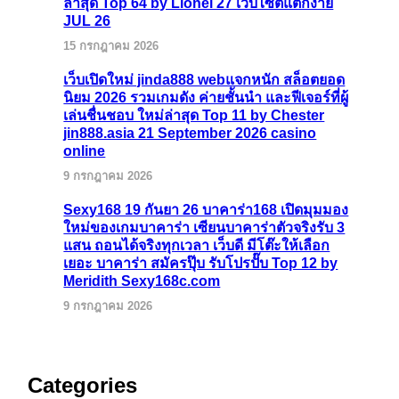
ล่าสุด Top 64 by Lionel 27 เว็บไซต์แตกง่าย
JUL 26
15 กรกฎาคม 2026
เว็บเปิดใหม่ jinda888 webแจกหนัก สล็อตยอด
นิยม 2026 รวมเกมดัง ค่ายชั้นนำ และฟีเจอร์ที่ผู้
เล่นชื่นชอบ ใหม่ล่าสุด Top 11 by Chester
jin888.asia 21 September 2026 casino
online
9 กรกฎาคม 2026
Sexy168 19 กันยา 26 บาคาร่า168 เปิดมุมมอง
ใหม่ของเกมบาคาร่า เซียนบาคาร่าตัวจริงรับ 3
แสน ถอนได้จริงทุกเวลา เว็บดี มีโต๊ะให้เลือก
เยอะ บาคาร่า สมัครปุ๊บ รับโปรปั๊บ Top 12 by
Meridith Sexy168c.com
9 กรกฎาคม 2026
Categories