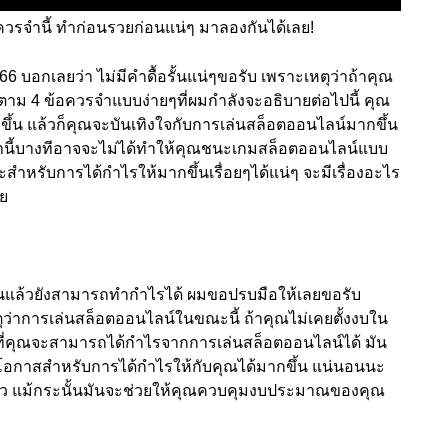
ควรจำนี้ ทำก่อนรวยก่อนแน่ๆ มาลองกันได้เลย!
 บอกเลยว่า ไม่มีคำดื้อรั้นแน่ๆขอรับ เพราะเหตุว่าถ้าคุณ
ม 4 ข้อควรจำแบบง่ายๆที่ผมกำลังจะอธิบายต่อไปนี้ คุณ
ขึ้น แล้วก็คุณจะบันเทิงใจกับการเล่นสล็อตออนไลน์มากขึ้น
จะจำนี้บางทีอาจจะไม่ได้ทำให้คุณชนะเกมสล็อตออนไลน์แบบ
สำหรับการได้กำไรให้มากขึ้นเรื่อยๆได้แน่ๆ จะมีเรื่องอะไร
ลย
อนแล้วยังสามารถทำกำไรได้ ผมขอปรบมือให้เลยขอรับ
เหตุว่าการเล่นสล็อตออนไลน์ในขณะนี้ ถ้าคุณไม่เคยตั้งงบใน
บที่คุณจะสามารถได้กำไรจากการเล่นสล็อตออนไลน์ได้ มัน
่มโอกาสสำหรับการได้กำไรให้กับคุณได้มากขึ้น แน่นอนนะ
แล้ว แม้กระนั้นมันจะช่วยให้คุณควบคุมงบประมาณของคุณ