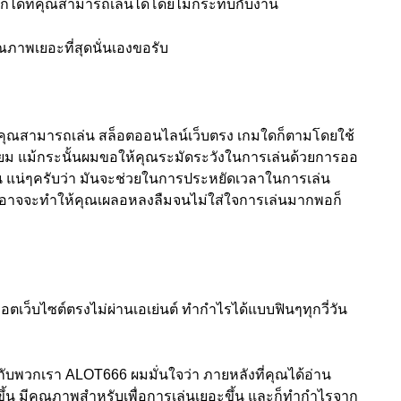
นก็ได้ที่คุณสามารถเล่นได้โดยไม่กระทบกับงาน
ณภาพเยอะที่สุดนั่นเองขอรับ
ผม คุณสามารถเล่น สล็อตออนไลน์เว็บตรง เกมใดก็ตามโดยใช้
ปี่ยม แม้กระนั้นผมขอให้คุณระมัดระวังในการเล่นด้วยการออ
อนกัน แน่ๆครับว่า มันจะช่วยในการประหยัดเวลาในการเล่น
ันก็อาจจะทำให้คุณเผลอหลงลืมจนไม่ใส่ใจการเล่นมากพอก็
ตเว็บไซต์ตรงไม่ผ่านเอเย่นต์ ทำกำไรได้แบบฟินๆทุกวี่วัน
ับพวกเรา ALOT666 ผมมั่นใจว่า ภายหลังที่คุณได้อ่าน
ึ้น มีคุณภาพสำหรับเพื่อการเล่นเยอะขึ้น และก็ทำกำไรจาก