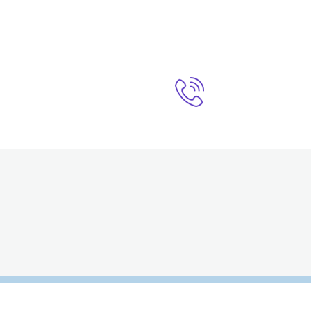
Call Us : 310 – 123-
+123-456-7890