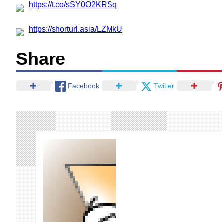
https://t.co/sSY0O2KRSq
https://shorturl.asia/LZMkU
Share
Facebook
Twitter