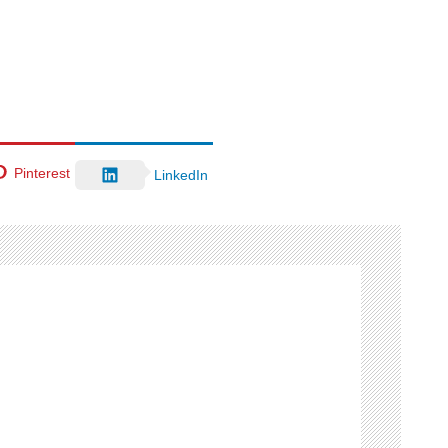
Pinterest
LinkedIn