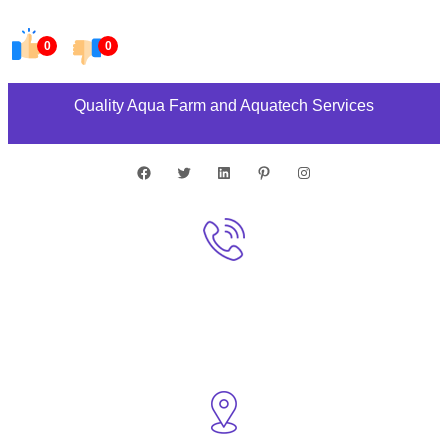
0
0
Quality Aqua Farm and Aquatech Services
Facebook
Twitter
LinkedIn
Pinterest
Instagram
Call Us : 310 – 123-456
+123-456-7890