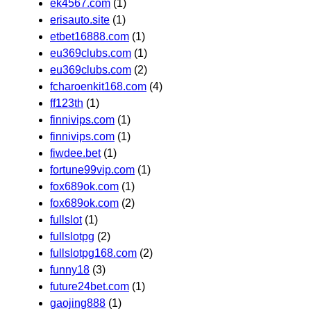
ek4567.com
(1)
erisauto.site
(1)
etbet16888.com
(1)
eu369clubs.com
(1)
eu369clubs.com
(2)
fcharoenkit168.com
(4)
ff123th
(1)
finnivips.com
(1)
finnivips.com
(1)
fiwdee.bet
(1)
fortune99vip.com
(1)
fox689ok.com
(1)
fox689ok.com
(2)
fullslot
(1)
fullslotpg
(2)
fullslotpg168.com
(2)
funny18
(3)
future24bet.com
(1)
gaojing888
(1)