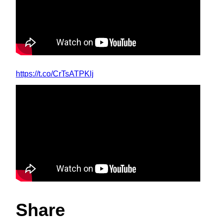
https://t.co/CrTsATPKlj
Share