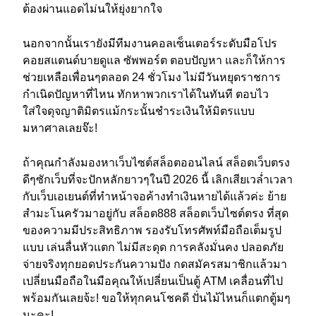
ต้องผ่านแอดไม่นให้ยุ่งยากใจ
นอกจากนั้นเรายังมีทีมงานคอลเซ็นเตอร์ระดับมือโปร
คอยสแตนด์บายดูแล ซัพพอร์ต ตอบปัญหา และก็ให้การ
ช่วยเหลือเพื่อนๆตลอด 24 ชั่วโมง ไม่มีวันหยุดราชการ
กำเนิดปัญหาที่ไหน ทักหาพวกเราได้ในทันที ตอบไว
ใส่ใจดุจญาติมิตรแม้กระนั้นชำระเงินให้มิตรแบบ
มหาศาลเลยจ๊ะ!
ถ้าคุณกำลังมองหาเว็บไซต์สล็อตออนไลน์ สล็อตเว็บตรง
ดีๆซักเว็บที่จะปักหลักยาวๆในปี 2026 นี้ เลิกเสียเวล่ำเวลา
กับเว็บเอเยนต์ที่ทำหน้าจอค้างทำเงินหายได้แล้วค่ะ ย้าย
สำมะโนครัวมาอยู่กับ สล็อต888 สล็อตเว็บไซต์ตรง ที่สุด
ของความมีประสิทธิภาพ รองรับโทรศัพท์มือถือเต็มรูป
แบบ เล่นลื่นหัวแตก ไม่มีสะดุด การคลังมั่นคง ปลอดภัย
จ่ายจริงทุกยอดประกันความปัง กดสมัครสมาชิกแล้วมา
เปลี่ยนมือถือในมือคุณให้เปลี่ยนเป็นตู้ ATM เคลื่อนที่ไป
พร้อมกันเลยจ้ะ! ขอให้ทุกคนโชคดี ปั่นไม้ไหนก็แตกตู้มๆ
นะคะ!