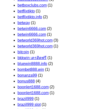
betboxclubs.com
(1)
betflixtikto
(1)
betflixtikto.info
(2)
betway
(1)
betwin6666.com
(2)
betwin6666.com
(1)
betworld369hot.com
(3)
betworld369hot.com
(1)
bitcoin
(1)
bkkwin เครดิตฟรี
(1)
bluewin8888.info
(2)
bombet888.win
(1)
bonanza99
(1)
bonus888
(4)
boonlert1688.com
(2)
boonlert1688.com
(1)
brazil999
(1)
brazil999 slot
(1)