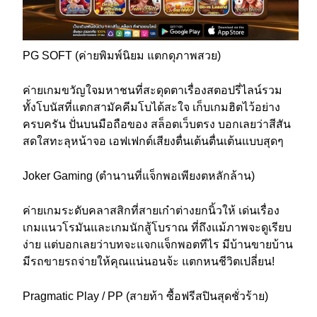
PG SOFT (ค่ายพิมพ์นิยม แตกดุภาพสวย)
ค่ายเกมขวัญใจมหาชนที่สะดุดตาเรื่องสตอปรี่ไลน์รวม
ทั้งโบนัสที่แตกสามัคคีมโบได้สะใจ เก็บเกมฮิตไว้อย่าง
ครบครัน ปั่นบนมือถือของ สล็อตเว็บตรง บอกเลยว่าสีสัน
สดใสทะลุหน้าจอ เอฟเฟกต์เสียงตื่นเต้นตื่นเต้นแบบสุดๆ
Joker Gaming (ตำนานที่แจ็กพอเพียงตหลักล้าน)
ค่ายเกมระดับคลาสสิกที่สายเก๋าต่างยกนิ้วให้ เด่นเรื่อง
เกมแนวโรมันและเกมนักสู้โบราณ ที่ถึงแม้ภาพจะดูเรียบ
ง่าย แต่บอกเลยว่าบทจะแจกแจ็กพอตทีไร มีบ้านขายบ้าน
มีรถขายรถจ่ายให้คุณแน่นอนจ้ะ แตกหนชีวิตเปลี่ยน!
Pragmatic Play / PP (สายท้า ซื้อฟรีสปินสุดชั่วร้าย)