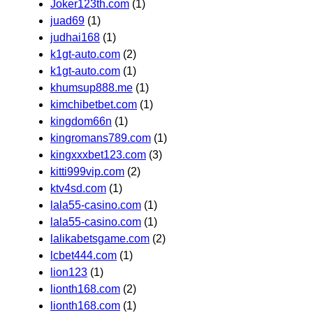
Joker123th.com
(1)
juad69
(1)
judhai168
(1)
k1gt-auto.com
(2)
k1gt-auto.com
(1)
khumsup888.me
(1)
kimchibetbet.com
(1)
kingdom66n
(1)
kingromans789.com
(1)
kingxxxbet123.com
(3)
kitti999vip.com
(2)
ktv4sd.com
(1)
lala55-casino.com
(1)
lala55-casino.com
(1)
lalikabetsgame.com
(2)
lcbet444.com
(1)
lion123
(1)
lionth168.com
(2)
lionth168.com
(1)