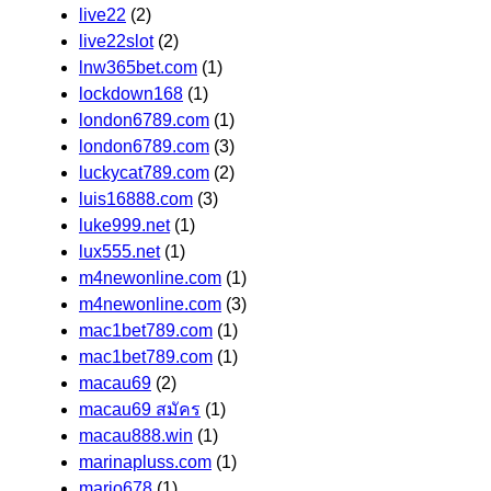
live22
(2)
live22slot
(2)
lnw365bet.com
(1)
lockdown168
(1)
london6789.com
(1)
london6789.com
(3)
luckycat789.com
(2)
luis16888.com
(3)
luke999.net
(1)
lux555.net
(1)
m4newonline.com
(1)
m4newonline.com
(3)
mac1bet789.com
(1)
mac1bet789.com
(1)
macau69
(2)
macau69 สมัคร
(1)
macau888.win
(1)
marinapluss.com
(1)
mario678
(1)