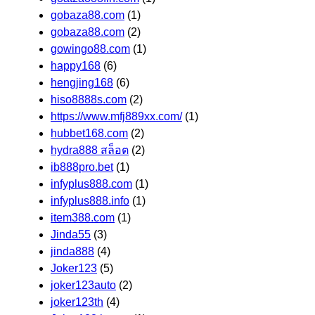
gobaza88.com
(1)
gobaza88.com
(2)
gowingo88.com
(1)
happy168
(6)
hengjing168
(6)
hiso8888s.com
(2)
https://www.mfj889xx.com/
(1)
hubbet168.com
(2)
hydra888 สล็อต
(2)
ib888pro.bet
(1)
infyplus888.com
(1)
infyplus888.info
(1)
item388.com
(1)
Jinda55
(3)
jinda888
(4)
Joker123
(5)
joker123auto
(2)
joker123th
(4)