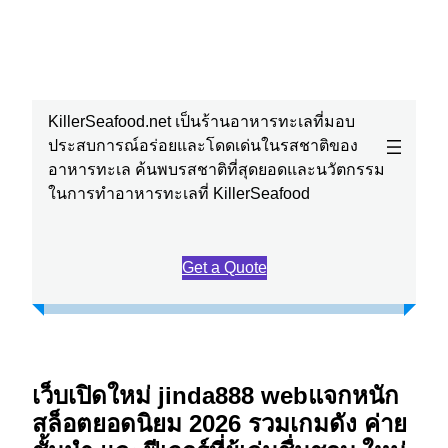
380 St Kilda Road,
Melbourne, Australia
KillerSeafood.net เป็นร้านอาหารทะเลที่มอบ
ประสบการณ์อร่อยและโดดเด่นในรสชาติของ
อาหารทะเล ค้นพบรสชาติที่สุดยอดและนวัตกรรม
ในการทำอาหารทะเลที่ KillerSeafood
Get a Quote
เว็บเปิดใหม่ jinda888 webแจกหนัก
สล็อตยอดนิยม 2026 รวมเกมดัง ค่าย