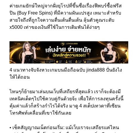
ค่ายเกมยักษ์ใหญ่จากฝั่งยุโรปที่ขึ้นชื่อเรื่องฟีพบร์ซื้อฟรีส
ปิน (Buy Free Spins) ที่มีความผันแปรสูง เหมาะสำหรับ
สายใจถึงที่ถูกใจความตื่นเต้นตื่นเต้น ลุ้นตัวคูณระดับ
x5000 เท่าของเงินที่ใช้ในการเดิมพันได้ง่ายๆ
4 แนวทางจับจังหวะเกมบนมือถือฉบับ jinda888 ปั่นยังไง
ให้ได้ถอน
ไหนๆก็ย้ายมาเล่นบนเว็บที่เสถียรที่สุดแล้ว เราก็จะต้องมี
เทคนิคเด็ดๆไปใช้ควบคู่กันด้วยจ้ะ เพื่อให้การลงทุนครั้งนี้
คุ้มค่าแล้วก็สร้างกำไรได้จริง มาดู 4 สเต็ปเทวดาที่เซียน
โทรศัพท์เคลื่อนที่เขาใช้กันเลย
• เช็คสัญญาณเน็ตก่อนเริ่ม: แม้เว็บเราจะเสถียรแค่ไหน