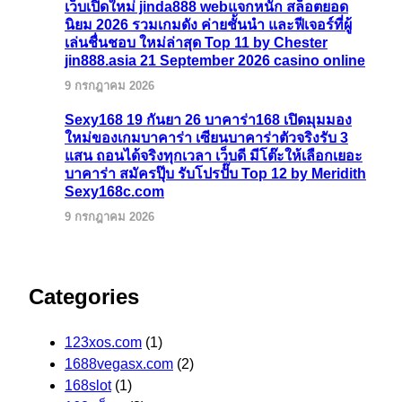
เว็บเปิดใหม่ jinda888 webแจกหนัก สล็อตยอด
นิยม 2026 รวมเกมดัง ค่ายชั้นนำ และฟีเจอร์ที่ผู้
เล่นชื่นชอบ ใหม่ล่าสุด Top 11 by Chester
jin888.asia 21 September 2026 casino online
9 กรกฎาคม 2026
Sexy168 19 กันยา 26 บาคาร่า168 เปิดมุมมอง
ใหม่ของเกมบาคาร่า เซียนบาคาร่าตัวจริงรับ 3
แสน ถอนได้จริงทุกเวลา เว็บดี มีโต๊ะให้เลือกเยอะ
บาคาร่า สมัครปุ๊บ รับโปรปั๊บ Top 12 by Meridith
Sexy168c.com
9 กรกฎาคม 2026
Categories
123xos.com
(1)
1688vegasx.com
(2)
168slot
(1)