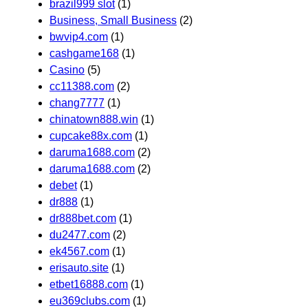
brazil999 slot
(1)
Business, Small Business
(2)
bwvip4.com
(1)
cashgame168
(1)
Casino
(5)
cc11388.com
(2)
chang7777
(1)
chinatown888.win
(1)
cupcake88x.com
(1)
daruma1688.com
(2)
daruma1688.com
(2)
debet
(1)
dr888
(1)
dr888bet.com
(1)
du2477.com
(2)
ek4567.com
(1)
erisauto.site
(1)
etbet16888.com
(1)
eu369clubs.com
(1)