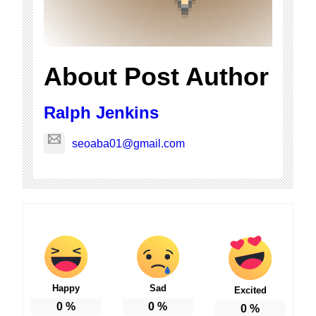
About Post Author
Ralph Jenkins
seoaba01@gmail.com
Happy
Sad
Excited
0
%
0
%
0
%