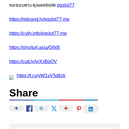
ขอขอบพระคุณwebsite
pgslot77
https://rebrand.ly/pgslot77-me
https://cutly.info/pgslot77-me
https://shorturl.asia/OjfxB
https://cutt.ly/vrXxBqOV
https://t.co/yW1vV5d6zk
Share