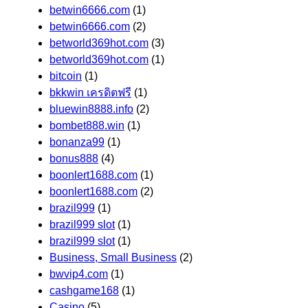
betwin6666.com
(1)
betwin6666.com
(2)
betworld369hot.com
(3)
betworld369hot.com
(1)
bitcoin
(1)
bkkwin เครดิตฟรี
(1)
bluewin8888.info
(2)
bombet888.win
(1)
bonanza99
(1)
bonus888
(4)
boonlert1688.com
(1)
boonlert1688.com
(2)
brazil999
(1)
brazil999 slot
(1)
brazil999 slot
(1)
Business, Small Business
(2)
bwvip4.com
(1)
cashgame168
(1)
Casino
(5)