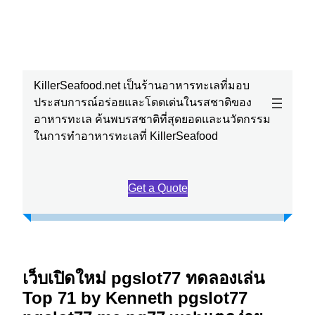
380 St Kilda Road,
Melbourne, Australia
KillerSeafood.net เป็นร้านอาหารทะเลที่มอบ
ประสบการณ์อร่อยและโดดเด่นในรสชาติของ
อาหารทะเล ค้นพบรสชาติที่สุดยอดและนวัตกรรม
ในการทำอาหารทะเลที่ KillerSeafood
Get a Quote
เว็บเปิดใหม่ pgslot77 ทดลองเล่น
Top 71 by Kenneth pgslot77