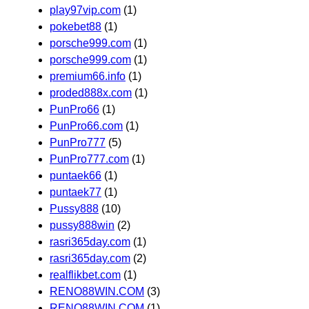
play97vip.com
(1)
pokebet88
(1)
porsche999.com
(1)
porsche999.com
(1)
premium66.info
(1)
proded888x.com
(1)
PunPro66
(1)
PunPro66.com
(1)
PunPro777
(5)
PunPro777.com
(1)
puntaek66
(1)
puntaek77
(1)
Pussy888
(10)
pussy888win
(2)
rasri365day.com
(1)
rasri365day.com
(2)
realflikbet.com
(1)
RENO88WIN.COM
(3)
RENO88WIN.COM
(1)