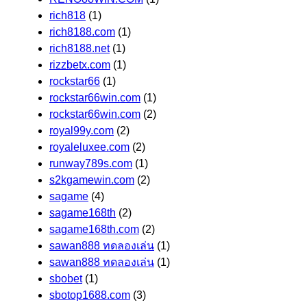
rich818
(1)
rich8188.com
(1)
rich8188.net
(1)
rizzbetx.com
(1)
rockstar66
(1)
rockstar66win.com
(1)
rockstar66win.com
(2)
royal99y.com
(2)
royaleluxee.com
(2)
runway789s.com
(1)
s2kgamewin.com
(2)
sagame
(4)
sagame168th
(2)
sagame168th.com
(2)
sawan888 ทดลองเล่น
(1)
sawan888 ทดลองเล่น
(1)
sbobet
(1)
sbotop1688.com
(3)