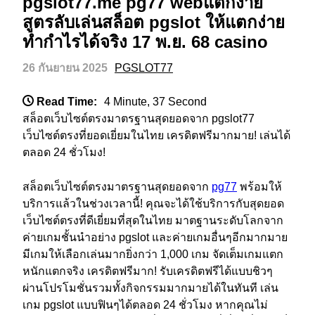
pgslot77.me pg77 webแตกง่าย
สูตรลับเล่นสล็อต pgslot ให้แตกง่าย
ทำกำไรได้จริง 17 พ.ย. 68 casino
26 กันยายน 2025
PGSLOT77
Read Time:
4 Minute, 37 Second
สล็อตเว็บไซต์ตรงมาตรฐานสุดยอดจาก pgslot77
เว็บไซต์ตรงที่ยอดเยี่ยมในไทย เครดิตฟรีมากมาย! เล่นได้
ตลอด 24 ชั่วโมง!
สล็อตเว็บไซต์ตรงมาตรฐานสุดยอดจาก
pg77
พร้อมให้
บริการแล้วในช่วงเวลานี้! คุณจะได้ใช้บริการกับสุดยอด
เว็บไซต์ตรงที่ดีเยี่ยมที่สุดในไทย มาตฐานระดับโลกจาก
ค่ายเกมชั้นนำอย่าง pgslot และค่ายเกมอื่นๆอีกมากมาย
มีเกมให้เลือกเล่นมากยิ่งกว่า 1,000 เกม จัดเต็มเกมแตก
หนักแตกจริง เครดิตฟรีมาก! รับเครดิตฟรีได้แบบชิวๆ
ผ่านโปรโมชั่นรวมทั้งกิจกรรมมากมายได้ในทันที เล่น
เกม pgslot แบบฟินๆได้ตลอด 24 ชั่วโมง หากคุณไม่