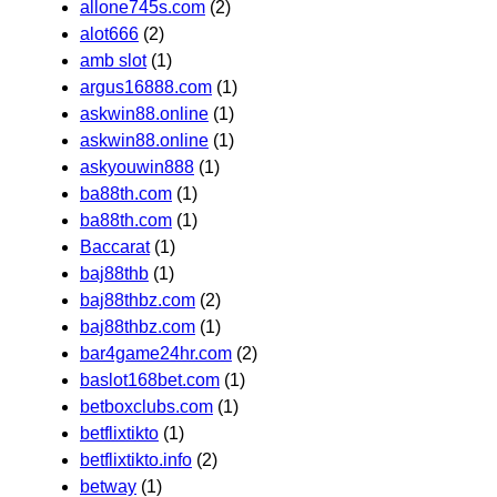
allone745s.com
(2)
alot666
(2)
amb slot
(1)
argus16888.com
(1)
askwin88.online
(1)
askwin88.online
(1)
askyouwin888
(1)
ba88th.com
(1)
ba88th.com
(1)
Baccarat
(1)
baj88thb
(1)
baj88thbz.com
(2)
baj88thbz.com
(1)
bar4game24hr.com
(2)
baslot168bet.com
(1)
betboxclubs.com
(1)
betflixtikto
(1)
betflixtikto.info
(2)
betway
(1)