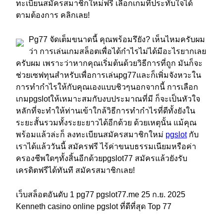
ทะเบียนสมัครสมาชิกใหม่ฟรี เลือกเกมที่ประทับใจได้
ตามต้องการ คลิกเลย!
Pg77 จัดเต็มขนาดนี้ คุณพร้อมรึยัง? เห็นไหมครับผม
ว่า การเล่นเกมสล็อตเพื่อได้กำไรไม่ได้มีอะไรยากเลย
ครับผม เพราะว่าหากคุณเริ่มต้นด้วยวิธีการที่ถูก มันก็จะ
ช่วยเซฟทุนสำหรับเพื่อการเล่นpg77และก็เพิ่มจังหวะใน
การทำกำไรให้กับคุณเองแบบชิวๆนอกจากนี้ การเลือก
เกมpgslotให้เหมาะสมกับงบประมาณที่มี ก็จะเป็นหัวใจ
หลักที่จะทำให้ท่านเข้าใกล้วิธีการทำกำไรที่ดีทั้งยังใน
ระยะสั้นรวมทั้งระยะยาวได้อีกด้วย ด้วยเหตุนั้น แม้คุณ
พร้อมแล้วล่ะก็ ลงทะเบียนสมัครสมาชิกใหม่
pgslot
กับ
เราได้แล้ววันนี้ สมัครฟรี ไร้ค่าขนบธรรมเนียมหรือค่า
ครองชีพใดๆทั้งสิ้นอีกด้วยpgslot77 สมัครแล้วยังรับ
เครดิตฟรีได้ทันที สมัครสมาชิกเลย!
เว็บสล็อตอันดับ 1 pg77 pgslot77.me 25 ก.ย. 2025
Kenneth casino online pgslot ที่ดีที่สุด Top 77