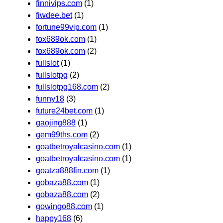
finnivips.com
(1)
fiwdee.bet
(1)
fortune99vip.com
(1)
fox689ok.com
(1)
fox689ok.com
(2)
fullslot
(1)
fullslotpg
(2)
fullslotpg168.com
(2)
funny18
(3)
future24bet.com
(1)
gaojing888
(1)
gem99ths.com
(2)
goatbetroyalcasino.com
(1)
goatbetroyalcasino.com
(1)
goatza888fin.com
(1)
gobaza88.com
(1)
gobaza88.com
(2)
gowingo88.com
(1)
happy168
(6)