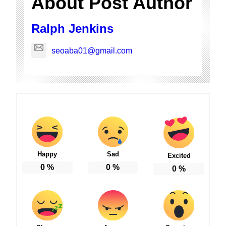
About Post Author
Ralph Jenkins
seoaba01@gmail.com
Happy
Sad
Excited
0
%
0
%
0
%