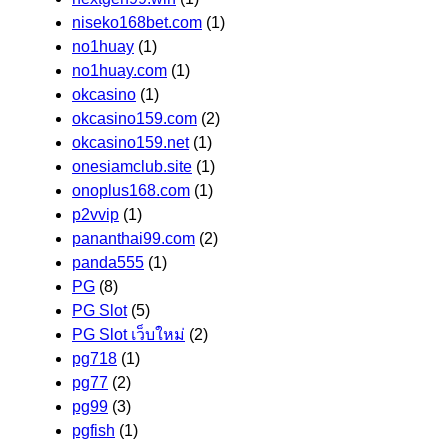
niseko168bet.com
(1)
no1huay
(1)
no1huay.com
(1)
okcasino
(1)
okcasino159.com
(2)
okcasino159.net
(1)
onesiamclub.site
(1)
onoplus168.com
(1)
p2vvip
(1)
pananthai99.com
(2)
panda555
(1)
PG
(8)
PG Slot
(5)
PG Slot เว็บใหม่
(2)
pg718
(1)
pg77
(2)
pg99
(3)
pgfish
(1)