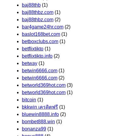
baj88thb
(1)
baj88thbz.com
(1)
baj88thbz.com
(2)
bar4game24hr.com
(2)
baslot168bet.com
(1)
betboxclubs.com
(1)
betflixtikto
(1)
betflixtikto.info
(2)
betway
(1)
betwin6666.com
(1)
betwin6666.com
(2)
betworld369hot.com
(3)
betworld369hot.com
(1)
bitcoin
(1)
bkkwin เครดิตฟรี
(1)
bluewin8888.info
(2)
bombet888.win
(1)
bonanza99
(1)