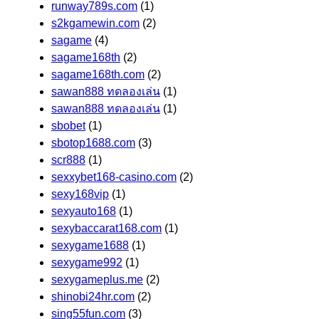
runway789s.com
(1)
s2kgamewin.com
(2)
sagame
(4)
sagame168th
(2)
sagame168th.com
(2)
sawan888 ทดลองเล่น
(1)
sawan888 ทดลองเล่น
(1)
sbobet
(1)
sbotop1688.com
(3)
scr888
(1)
sexxybet168-casino.com
(2)
sexy168vip
(1)
sexyauto168
(1)
sexybaccarat168.com
(1)
sexygame1688
(1)
sexygame992
(1)
sexygameplus.me
(2)
shinobi24hr.com
(2)
sing55fun.com
(3)