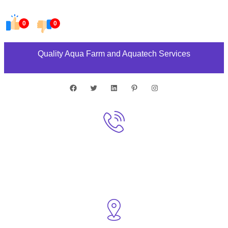
0
0
Quality Aqua Farm and Aquatech Services
Facebook
Twitter
LinkedIn
Pinterest
Instagram
Call Us : 310 – 123-456
+123-456-7890