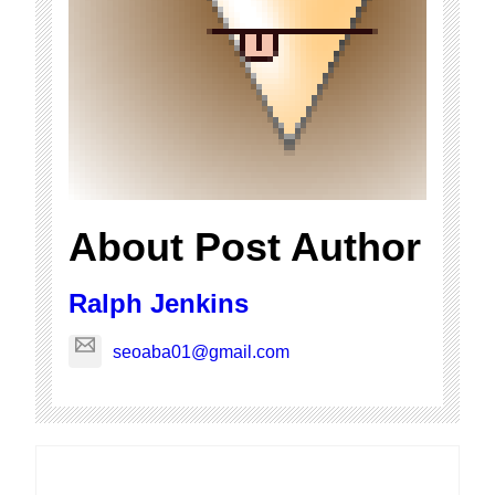
About Post Author
Ralph Jenkins
seoaba01@gmail.com