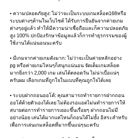
• ความปลอดภัยสูง: ไม่ว่าจะเป็นระบบเกมสล็อต168หรือ
ระบบต่างๆด้านในเว็บไซต์ ได้รับการยืนยันจากค่ายเกม
ต่างๆอยู่แล้ว ทำให้มีความน่าเชื่อถือและก็ความปลอดภัย
สูง 100% ปกป้องรักษาข้อมูลแล้วก็การทำธุรกรรมของผู้
ใช้งานได้แน่นอนนะครับ
• มีเกมจากค่ายเกมดังมาก: ไม่ว่าจะเป็นค่ายหลักอย่าง
pg หรือค่ายเกมไหนๆก็สนุกแน่นอน จัดเต็มเกมสล็อต
มากยิ่งกว่า 2,000 เกม เล่นได้ตลอดวัน ไม่น่าเบื่อแน่ๆ
ครับผม เลือกเกมที่ถูกใจในแบบที่คุณถูกใจได้เลย
• ระบบฝากถอนออโต้: คุณสามารถทำรายการฝากถอน
ออโต้ด้วยตัวเองได้เลย ไม่ต้องรอแอดไม่นทำรายการให้
สบายต่อการทำรายการเยอะขึ้นเรื่อยๆ ฝากถอนไม่มี
อย่างน้อย เล่นได้มากแค่ไหนก็ถอนได้ไม่ยั้ง อิสระสำหรับ
เพื่อการเล่นเกมสล็อตที่มากขึ้นแน่ๆนะครับ