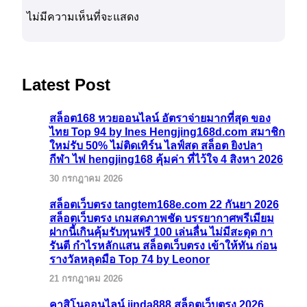
ไม่มีความเห็นที่จะแสดง
Latest Post
สล็อต168 หวยออนไลน์ อัตราจ่ายมากที่สุด ของ
ไทย Top 94 by Ines Hengjing168d.com สมาชิก
ใหม่รับ 50% ไม่ติดเทิร์น ไลฟ์สด สล็อต ยิงปลา
กีฬา ไพ่ hengjing168 คุ้มค่า ที่ไว้ใจ 4 สิงหา 2026
30 กรกฎาคม 2026
สล็อตเว็บตรง tangtem168e.com 22 กันยา 2026
สล็อตเว็บตรง เกมสดภาพชัด บรรยากาศพรีเมียม
ฝากนี้เกินคุ้มรับทุนฟรี 100 เล่นลื่น ไม่มีสะดุด กา
รันตี กำไรหลักแสน สล็อตเว็บตรง เข้าให้ทัน ก่อน
รางวัลหลุดมือ Top 74 by Leonor
21 กรกฎาคม 2026
คาสิโนออนไลน์ jinda888 สล็อตเว็บตรง 2026