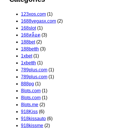
123xos.com
(1)
1688vegasx.com
(2)
168slot
(1)
168สล็อต
(3)
188bet
(2)
188betth
(3)
1xbet
(1)
1xbetth
(1)
789plus.com
(1)
789plus.com
(1)
888pg
(1)
8lots.com
(1)
8lots.com
(1)
8lots.me
(2)
918Kiss
(6)
918kissauto
(6)
918kissme
(2)