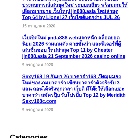
ประสบการณ์เล่นยุคใหม่ ระบบเสถียร พร้อมเกมให้
เลือกมากมาย เว็บใหญ่ jin888.asia ใหม่ล่าสุด
Top 64 by Lionel 27 เว็บไซต์แตกง่าย JUL 26
15 กรกฎาคม 2026
เว็บเปิดใหม่ jinda888 webแจกหนัก สล็อตยอด
นิยม 2026 รวมเกมดัง ค่ายชั้นนำ และฟีเจอร์ที่ผู้
เล่นชื่นชอบ ใหม่ล่าสุด Top 11 by Chester
jin888.asia 21 September 2026 casino online
9 กรกฎาคม 2026
Sexy168 19 กันยา 26 บาคาร่า168 เปิดมุมมอง
ใหม่ของเกมบาคาร่า เซียนบาคาร่าตัวจริงรับ 3
แสน ถอนได้จริงทุกเวลา เว็บดี มีโต๊ะให้เลือกเยอะ
บาคาร่า สมัครปุ๊บ รับโปรปั๊บ Top 12 by Meridith
Sexy168c.com
9 กรกฎาคม 2026
Categories