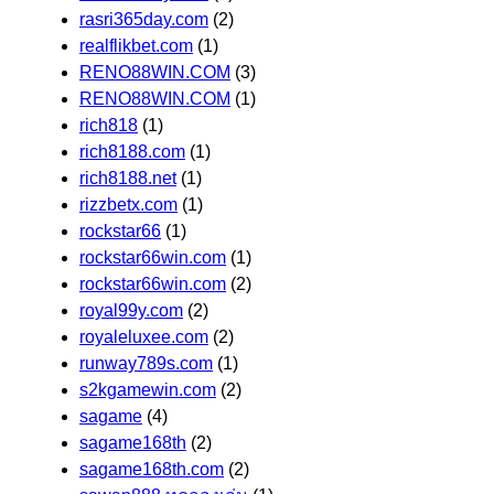
rasri365day.com
(2)
realflikbet.com
(1)
RENO88WIN.COM
(3)
RENO88WIN.COM
(1)
rich818
(1)
rich8188.com
(1)
rich8188.net
(1)
rizzbetx.com
(1)
rockstar66
(1)
rockstar66win.com
(1)
rockstar66win.com
(2)
royal99y.com
(2)
royaleluxee.com
(2)
runway789s.com
(1)
s2kgamewin.com
(2)
sagame
(4)
sagame168th
(2)
sagame168th.com
(2)