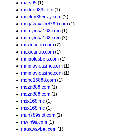
mars95
(1)
medee989.com
(1)
meekin365day.com
(2)
megawaysbet789.com
(1)
mercyrosa168.com
(1)
mercyrosa168.com
(3)
mexicanoo.com
(2)
mexicanoo.com
(1)
mmgoldsbets.com
(1)
mmplay-casino.com
(1)
mmplay-casino.com
(1)
mono16888.com
(1)
moza888.com
(1)
moza888.com
(1)
msx168.me
(1)
msx168.me
(1)
mun789slot.com
(1)
mwin9s.com
(1)
nagawaybet.com
(1)