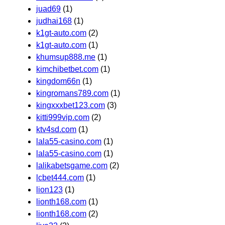
juad69
(1)
judhai168
(1)
k1gt-auto.com
(2)
k1gt-auto.com
(1)
khumsup888.me
(1)
kimchibetbet.com
(1)
kingdom66n
(1)
kingromans789.com
(1)
kingxxxbet123.com
(3)
kitti999vip.com
(2)
ktv4sd.com
(1)
lala55-casino.com
(1)
lala55-casino.com
(1)
lalikabetsgame.com
(2)
lcbet444.com
(1)
lion123
(1)
lionth168.com
(1)
lionth168.com
(2)