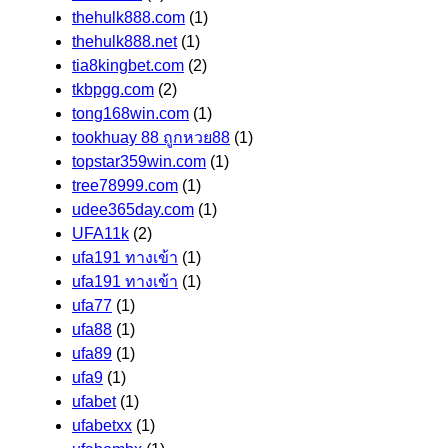
thehulk888.com
(1)
thehulk888.net
(1)
tia8kingbet.com
(2)
tkbpgg.com
(2)
tong168win.com
(1)
tookhuay 88 ถูกหวย88
(1)
topstar359win.com
(1)
tree78999.com
(1)
udee365day.com
(1)
UFA11k
(2)
ufa191 ทางเข้า
(1)
ufa191 ทางเข้า
(1)
ufa77
(1)
ufa88
(1)
ufa89
(1)
ufa9
(1)
ufabet
(1)
ufabetxx
(1)