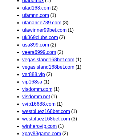
ufabombx
(1)
ufad168.com
(2)
ufamnn.com
(1)
ufanance789.com
(3)
ufawinner99bet.com
(1)
uk369clubs.com
(2)
usa899.com
(2)
veera6999.com
(2)
vegasisland168bet.com
(1)
vegasisland168bet.com
(1)
ver888.vip
(2)
vip168sa
(1)
visdomm.com
(1)
visdomm.net
(1)
vvip16688.com
(1)
westbluez168bet.com
(1)
westbluez168bet.com
(3)
winherovip.com
(1)
xpay88game.com
(2)