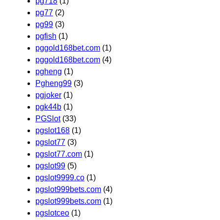
pg718
(1)
pg77
(2)
pg99
(3)
pgfish
(1)
pggold168bet.com
(1)
pggold168bet.com
(4)
pgheng
(1)
Pgheng99
(3)
pgjoker
(1)
pgk44b
(1)
PGSlot
(33)
pgslot168
(1)
pgslot77
(3)
pgslot77.com
(1)
pgslot99
(5)
pgslot9999.co
(1)
pgslot999bets.com
(4)
pgslot999bets.com
(1)
pgslotceo
(1)