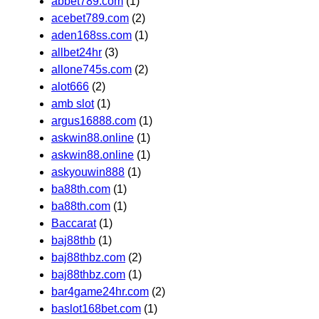
abbet789.com
(1)
acebet789.com
(2)
aden168ss.com
(1)
allbet24hr
(3)
allone745s.com
(2)
alot666
(2)
amb slot
(1)
argus16888.com
(1)
askwin88.online
(1)
askwin88.online
(1)
askyouwin888
(1)
ba88th.com
(1)
ba88th.com
(1)
Baccarat
(1)
baj88thb
(1)
baj88thbz.com
(2)
baj88thbz.com
(1)
bar4game24hr.com
(2)
baslot168bet.com
(1)