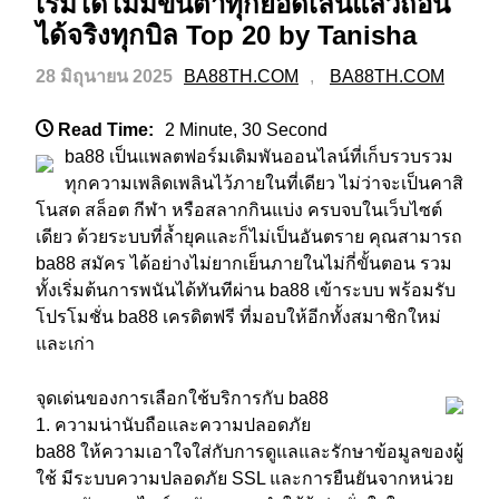
เริ่มได้ไม่มีขั้นต่ำทุกยอดเล่นแล้วถอน
ได้จริงทุกบิล Top 20 by Tanisha
28 มิถุนายน 2025
BA88TH.COM
, 
BA88TH.COM
Read Time:
2 Minute, 30 Second
ba88 เป็นแพลตฟอร์มเดิมพันออนไลน์ที่เก็บรวบรวม
ทุกความเพลิดเพลินไว้ภายในที่เดียว ไม่ว่าจะเป็นคาสิ
โนสด สล็อต กีฬา หรือสลากกินแบ่ง ครบจบในเว็บไซต์
เดียว ด้วยระบบที่ล้ำยุคและก็ไม่เป็นอันตราย คุณสามารถ
ba88 สมัคร ได้อย่างไม่ยากเย็นภายในไม่กี่ขั้นตอน รวม
ทั้งเริ่มต้นการพนันได้ทันทีผ่าน ba88 เข้าระบบ พร้อมรับ
โปรโมชั่น ba88 เครดิตฟรี ที่มอบให้อีกทั้งสมาชิกใหม่
และเก่า
จุดเด่นของการเลือกใช้บริการกับ ba88
1. ความน่านับถือและความปลอดภัย
ba88 ให้ความเอาใจใส่กับการดูแลและรักษาข้อมูลของผู้
ใช้ มีระบบความปลอดภัย SSL และการยืนยันจากหน่วย