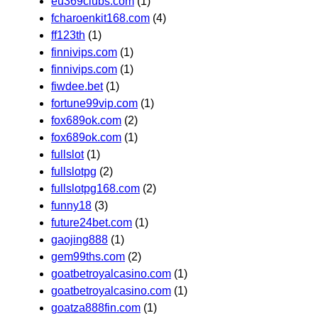
eu369clubs.com
(1)
fcharoenkit168.com
(4)
ff123th
(1)
finnivips.com
(1)
finnivips.com
(1)
fiwdee.bet
(1)
fortune99vip.com
(1)
fox689ok.com
(2)
fox689ok.com
(1)
fullslot
(1)
fullslotpg
(2)
fullslotpg168.com
(2)
funny18
(3)
future24bet.com
(1)
gaojing888
(1)
gem99ths.com
(2)
goatbetroyalcasino.com
(1)
goatbetroyalcasino.com
(1)
goatza888fin.com
(1)