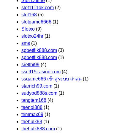
Slot Online
(1)
slot1111ok.com
(2)
slot168
(5)
slotgame6666
(1)
Slotxo
(9)
slotxo24hr
(1)
sms
(1)
spbetflik888.com
(3)
spbetflik888.com
(1)
sretthi99
(4)
ssc915casino.com
(4)
ssgame666 เข้าสู่ระบบ ล่าสุด
(1)
starrich99.com
(1)
sudyod888s.com
(1)
tangtem168
(4)
teenoi888
(1)
temmax69
(1)
thehulk88
(1)
thehulk888.com
(1)