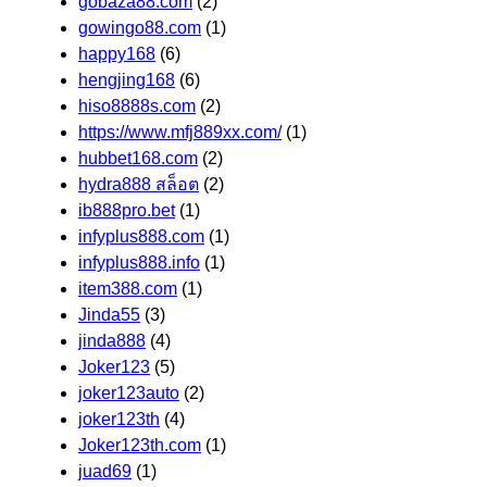
gobaza88.com
(2)
gowingo88.com
(1)
happy168
(6)
hengjing168
(6)
hiso8888s.com
(2)
https://www.mfj889xx.com/
(1)
hubbet168.com
(2)
hydra888 สล็อต
(2)
ib888pro.bet
(1)
infyplus888.com
(1)
infyplus888.info
(1)
item388.com
(1)
Jinda55
(3)
jinda888
(4)
Joker123
(5)
joker123auto
(2)
joker123th
(4)
Joker123th.com
(1)
juad69
(1)