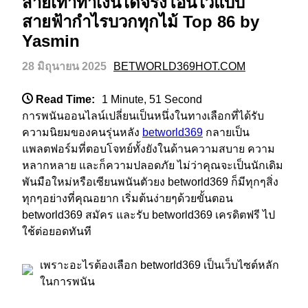
สายเทาทำเงินได้จริงโอนไวแบบ
สายฟ้ากำไรบวกทุกไม้ Top 86 by
Yasmin
28 มิถุนายน 2025
BETWORLD369HOT.COM
Read Time:
1 Minute, 51 Second
การพนันออนไลน์เปลี่ยนเป็นหนึ่งในทางเลือกที่ได้รับ
ความนิยมของคนรุ่นหลัง
betworld369
กลายเป็น
แพลตฟอร์มที่ตอบโจทย์ทั้งยังในด้านความสบาย ความ
หลากหลาย และก็ความปลอดภัย ไม่ว่าคุณจะเป็นนักเดิม
พันมือใหม่หรือเซียนพนันตัวยง betworld369 ก็มีทุกๆสิ่ง
ทุกๆอย่างที่คุณอยาก เริ่มต้นง่ายๆด้วยขั้นตอน
betworld369 สมัคร และรับ betworld369 เครดิตฟรี ไป
ใช้ต่อยอดทันที
เพราะอะไรต้องเลือก betworld369 เป็นเว็บไซต์หลัก
ในการพนัน