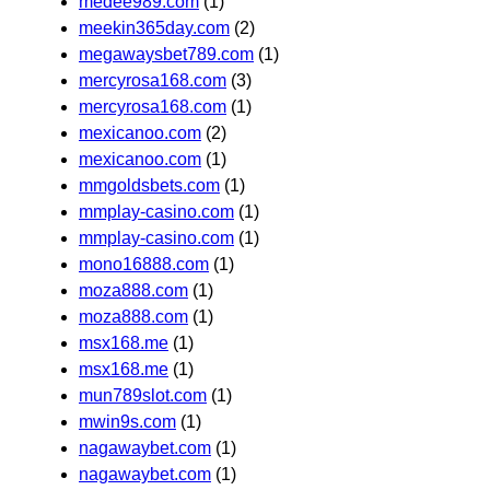
medee989.com
(1)
meekin365day.com
(2)
megawaysbet789.com
(1)
mercyrosa168.com
(3)
mercyrosa168.com
(1)
mexicanoo.com
(2)
mexicanoo.com
(1)
mmgoldsbets.com
(1)
mmplay-casino.com
(1)
mmplay-casino.com
(1)
mono16888.com
(1)
moza888.com
(1)
moza888.com
(1)
msx168.me
(1)
msx168.me
(1)
mun789slot.com
(1)
mwin9s.com
(1)
nagawaybet.com
(1)
nagawaybet.com
(1)