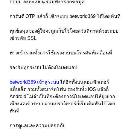
กดปุ่ม ลงทะเบียน รวมทั้งกรอกข้อมูล
การันตี OTP แล้วก็ เข้าระบบ betworld369 ได้โดยทันที
ทุกข้อมูลของผู้ใช้จะถูกเก็บไว้โดยสวัสดิภาพด้วยระบบ
เข้ารหัส SSL
ทางเข้ารวมทั้งการใช้แรงงานบนโทรศัพท์เคลื่อนที่
รองรับทุกระบบ ไม่ต้องโหลดแอป
betworld369 เข้าสู่ระบบ
ได้อีกทั้งบนคอมพิวเตอร์
แท็บเล็ต รวมทั้งสมาร์ทโฟน รองรับทั้ง iOS แล้วก็
Android ไม่จำเป็นที่จะต้องดาวน์โหลดแอปให้ยุ่งยาก
เพียงแค่เข้าระบบผ่านเบราว์เซอร์ก็เริ่มเดิมพันได้โดย
ทันที
การดูแลและความปลอดภัย