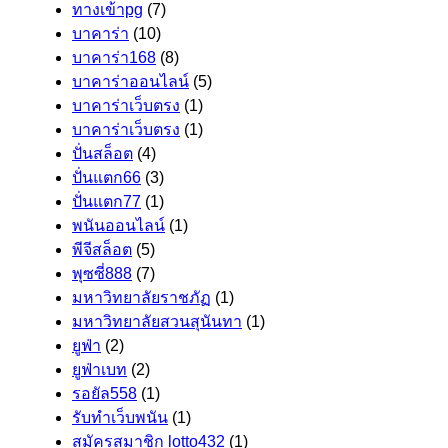
ทางเข้าpg
(7)
บาคาร่า
(10)
บาคาร่า168
(8)
บาคาร่าออนไลน์
(5)
บาคาร่าเว็บตรง
(1)
บาคาร่าเว็บตรง
(1)
ปั่นสล็อต
(4)
ปั่นแตก66
(3)
ปั่นแตก77
(1)
พนันออนไลน์
(1)
พีจีสล็อต
(5)
พุซซี่888
(7)
มหาวิทยาลัยราชภัฏ
(1)
มหาวิทยาลัยสวนสุนันทา
(1)
ยูฟ่า
(2)
ยูฟ่าเบท
(2)
รอยัล558
(1)
รับทำเว็บพนัน
(1)
สมัครสมาชิก lotto432
(1)