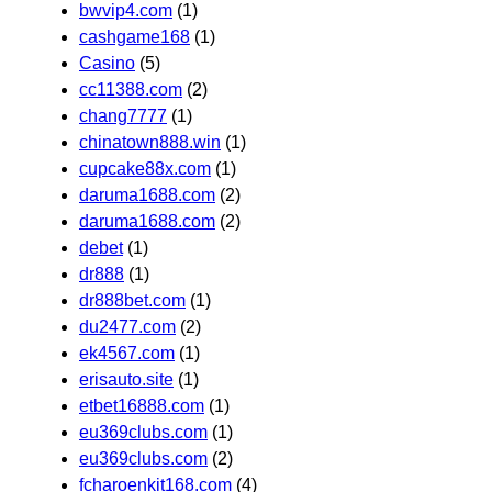
bwvip4.com
(1)
cashgame168
(1)
Casino
(5)
cc11388.com
(2)
chang7777
(1)
chinatown888.win
(1)
cupcake88x.com
(1)
daruma1688.com
(2)
daruma1688.com
(2)
debet
(1)
dr888
(1)
dr888bet.com
(1)
du2477.com
(2)
ek4567.com
(1)
erisauto.site
(1)
etbet16888.com
(1)
eu369clubs.com
(1)
eu369clubs.com
(2)
fcharoenkit168.com
(4)