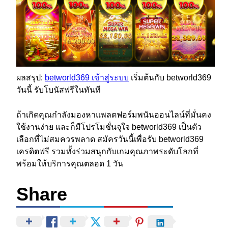
ผลสรุป:
betworld369 เข้าสู่ระบบ
เริ่มต้นกับ betworld369
วันนี้ รับโบนัสฟรีในทันที
ถ้าเกิดคุณกำลังมองหาแพลตฟอร์มพนันออนไลน์ที่มั่นคง
ใช้งานง่าย และก็มีโปรโมชั่นจุใจ betworld369 เป็นตัว
เลือกที่ไม่สมควรพลาด สมัครวันนี้เพื่อรับ betworld369
เครดิตฟรี รวมทั้งร่วมสนุกกับเกมคุณภาพระดับโลกที่
พร้อมให้บริการคุณตลอด 1 วัน
Share