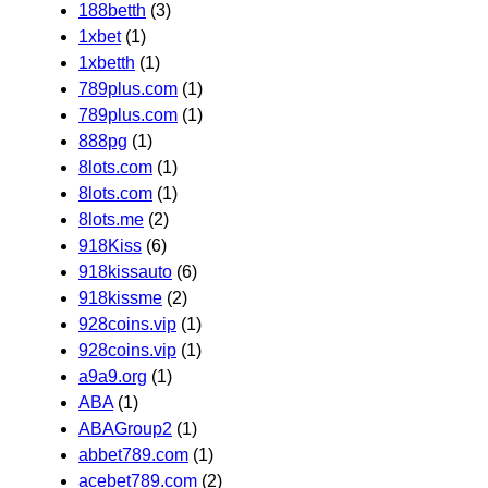
188betth
(3)
1xbet
(1)
1xbetth
(1)
789plus.com
(1)
789plus.com
(1)
888pg
(1)
8lots.com
(1)
8lots.com
(1)
8lots.me
(2)
918Kiss
(6)
918kissauto
(6)
918kissme
(2)
928coins.vip
(1)
928coins.vip
(1)
a9a9.org
(1)
ABA
(1)
ABAGroup2
(1)
abbet789.com
(1)
acebet789.com
(2)