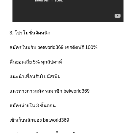
3. โปรโมชั่นจัดหนัก
สมัครใหม่รับ betworld369 เครดิตฟรี 100%
คืนยอดเสีย 5% ทุกสัปดาห์
แนะนำเพื่อนรับโบนัสเพิ่ม
แนวทางการสมัครสมาชิก betworld369
สมัครง่ายใน 3 ขั้นตอน
เข้าเว็บหลักของ betworld369