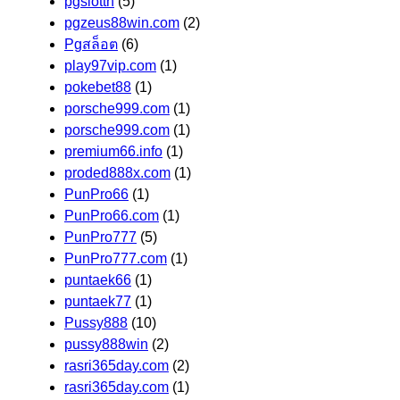
pgslotth
(5)
pgzeus88win.com
(2)
Pgสล็อต
(6)
play97vip.com
(1)
pokebet88
(1)
porsche999.com
(1)
porsche999.com
(1)
premium66.info
(1)
proded888x.com
(1)
PunPro66
(1)
PunPro66.com
(1)
PunPro777
(5)
PunPro777.com
(1)
puntaek66
(1)
puntaek77
(1)
Pussy888
(10)
pussy888win
(2)
rasri365day.com
(2)
rasri365day.com
(1)