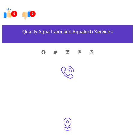
0
0
Quality Aqua Farm and Aquatech Services
Facebook
Twitter
LinkedIn
Pinterest
Instagram
Call Us : 310 – 123-456
+123-456-7890