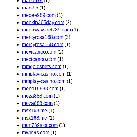
mario678
(1)
mars95
(1)
medee989.com
(1)
meekin365day.com
(2)
megawaysbet789.com
(1)
mercyrosa168.com
(3)
mercyrosa168.com
(1)
mexicanoo.com
(2)
mexicanoo.com
(1)
mmgoldsbets.com
(1)
mmplay-casino.com
(1)
mmplay-casino.com
(1)
mono16888.com
(1)
moza888.com
(1)
moza888.com
(1)
msx168.me
(1)
msx168.me
(1)
mun789slot.com
(1)
mwin9s.com
(1)