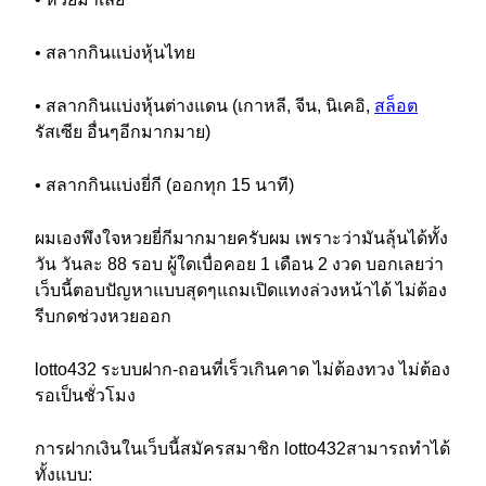
• สลากกินแบ่งหุ้นไทย
• สลากกินแบ่งหุ้นต่างแดน (เกาหลี, จีน, นิเคอิ,
สล็อต
รัสเซีย อื่นๆอีกมากมาย)
• สลากกินแบ่งยี่กี (ออกทุก 15 นาที)
ผมเองพึงใจหวยยี่กีมากมายครับผม เพราะว่ามันลุ้นได้ทั้ง
วัน วันละ 88 รอบ ผู้ใดเบื่อคอย 1 เดือน 2 งวด บอกเลยว่า
เว็บนี้ตอบปัญหาแบบสุดๆแถมเปิดแทงล่วงหน้าได้ ไม่ต้อง
รีบกดช่วงหวยออก
lotto432 ระบบฝาก-ถอนที่เร็วเกินคาด ไม่ต้องทวง ไม่ต้อง
รอเป็นชั่วโมง
การฝากเงินในเว็บนี้สมัครสมาชิก lotto432สามารถทำได้
ทั้งแบบ: