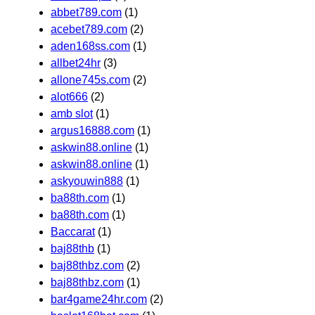
abbet789.com
(1)
acebet789.com
(2)
aden168ss.com
(1)
allbet24hr
(3)
allone745s.com
(2)
alot666
(2)
amb slot
(1)
argus16888.com
(1)
askwin88.online
(1)
askwin88.online
(1)
askyouwin888
(1)
ba88th.com
(1)
ba88th.com
(1)
Baccarat
(1)
baj88thb
(1)
baj88thbz.com
(2)
baj88thbz.com
(1)
bar4game24hr.com
(2)