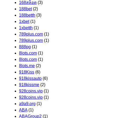
168สล็อต
(3)
188bet
(2)
188betth
(3)
1xbet
(1)
1xbetth
(1)
789plus.com
(1)
789plus.com
(1)
888pg
(1)
8lots.com
(1)
8lots.com
(1)
8lots.me
(2)
918Kiss
(6)
918kissauto
(6)
918kissme
(2)
928coins.vip
(1)
928coins.vip
(1)
a9a9.org
(1)
ABA
(1)
ABAGroup2
(1)