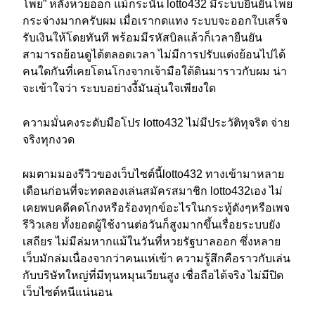
โพย” หลังหวยออก แม้กระนั้น lotto432 มีระบบยืนยันโพย
กระจ่างมากครับผม เมื่อเรากดแทง ระบบจะออกใบเสร็จ
รับเงินให้โดยทันที พร้อมมีรหัสบิลแล้วก็เวลายืนยัน
สามารถย้อนดูได้ตลอดเวลา ไม่มีการปรับแต่งย้อนไปได้
คนใดกันที่เคยโดนโกงจากเจ้ามือใต้ดินมาราวกับผม น่า
จะเข้าใจว่า ระบบอย่างงี้มันอุ่นใจเพียงใด
ความมั่นคงระดับมือโปร lotto432 ไม่มีประวัติทุจริต จ่าย
จริงทุกงวด
ผมตามมองรีวิวของเว็บไซต์นี้lotto432 ทางเข้ามาหลาย
เดือนก่อนที่จะทดลองเล่นสมัครสมาชิก lotto432เอง ไม่
เคยพบคดีคดโกงหรือร้องทุกข์อะไรในกระทู้ดังๆหรือเพจ
รีวิวเลย ทั้งยอดผู้ใช้งานต่อวันก็สูงมากขึ้นเรื่อยระบบยัง
เสถียร ไม่มีล่มหากแม้ในวันที่หวยรัฐบาลออก ซึ่งหลาย
เว็บมักล่มเนื่องจากว่าคนแห่เข้า ความรู้สึกคือราวกับเล่น
กับบริษัทใหญ่ที่มีทุนหมุนเวียนสูง เชื่อถือได้จริง ไม่มีปิด
เว็บไซต์หนีแน่นอน