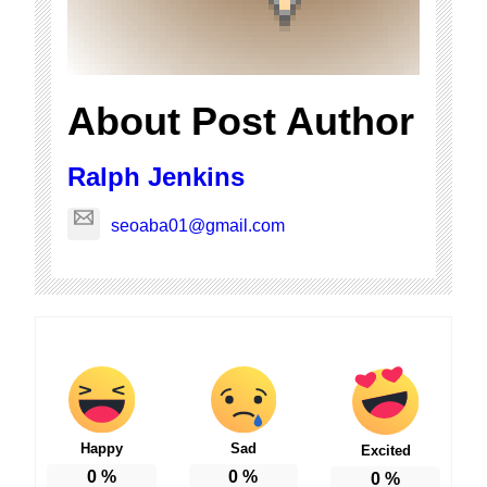
About Post Author
Ralph Jenkins
seoaba01@gmail.com
Happy
Sad
Excited
0
%
0
%
0
%