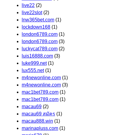
live22
(2)
live22slot
(2)
lnw365bet.com
(1)
lockdown168
(1)
london6789.com
(1)
london6789.com
(3)
luckycat789.com
(2)
luis16888.com
(3)
luke999.net
(1)
lux555.net
(1)
m4newonline.com
(1)
m4newonline.com
(3)
mac1bet789.com
(1)
mac1bet789.com
(1)
macau69
(2)
macau69 สมัคร
(1)
macau888.win
(1)
marinapluss.com
(1)