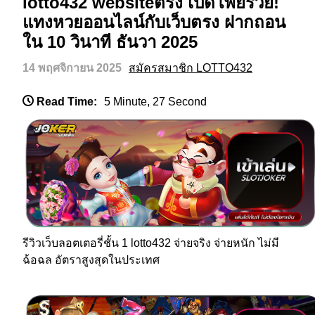
lotto432 websiteตรง เปิดโพยรวย!
แทงหวยออนไลน์กับเว็บตรง ฝากถอน
ใน 10 วินาที ธันวา 2025
14 พฤศจิกายน 2025
สมัครสมาชิก LOTTO432
Read Time:
5 Minute, 27 Second
รีวิวเว็บลอตเตอรี่ชั้น 1 lotto432 จ่ายจริง จ่ายหนัก ไม่มี
ฉ้อฉล อัตราสูงสุดในประเทศ