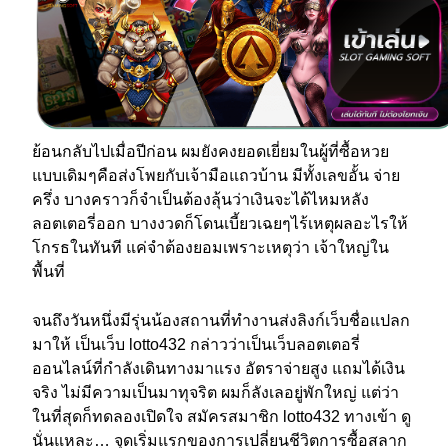
ย้อนกลับไปเมื่อปีก่อน ผมยังคงยอดเยี่ยมในผู้ที่ซื้อหวย
แบบเดิมๆคือส่งโพยกับเจ้ามือแถวบ้าน มีทั้งเลขอั้น จ่าย
ครึ่ง บางคราวก็จำเป็นต้องลุ้นว่าเงินจะได้ไหมหลัง
ลอตเตอรี่ออก บางงวดก็โดนเบี้ยวเฉยๆไร้เหตุผลอะไรให้
โกรธในทันที แค่จำต้องยอมเพราะเหตุว่า เจ้าใหญ่ใน
พื้นที่
จนถึงวันหนึ่งมีรุ่นน้องสถานที่ทำงานส่งลิงก์เว็บชื่อแปลก
มาให้ เป็นเว็บ lotto432 กล่าวว่าเป็นเว็บลอตเตอรี่
ออนไลน์ที่กำลังเดินทางมาแรง อัตราจ่ายสูง แถมได้เงิน
จริง ไม่มีความเป็นมาทุจริต ผมก็ลังเลอยู่พักใหญ่ แต่ว่า
ในที่สุดก็ทดลองเปิดใจ สมัครสมาชิก lotto432 ทางเข้า ดู
นั่นแหละ… จุดเริ่มแรกของการเปลี่ยนชีวิตการซื้อสลาก