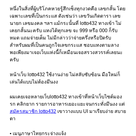
หนึ่งในสิ่งที่ผู้บริโภคหวยรู้สึกเซ็งทุกงวดคือ เลขกลั้น โดย
เฉพาะเลขที่เป็นกระแส ดังเช่นว่า เลขวันเกิดดารา เลข
นายก เลขมงคล ฯลฯ แม้กระนั้นที่ lotto432 ทางเข้า ไม่
เคยกลั้นนะครับ แทงได้ทุกเลข จะ 999 หรือ 000 ก็รับ
หมด แถมจ่ายเต็ม ไม่มีกล่าวว่าจ่ายครึ่งหรือปิดรับ
สำหรับผมที่เป็นคนถูกใจเลขกระแส ชอบแทงตามลาง
พอเพียงมาเจอเว็บแห่งนี้ก็เหมือนเจอสรวงสวรรค์เลยนะ
ครับ
หน้าเว็บ lotto432 ใช้งานง่าย ไม่สลับซับซ้อน มือใหม่ก็
เล่นได้แบบไม่ต้องมึนงง
ผมเคยเจอหลายเว็บlotto432 ทางเข้าที่หน้าเว็บไซต์มอง
รก คลิกยาก รายการอาหารเยอะแยะจนกระทั่งมึนงง แต่
สมัครสมาชิก lotto432
เขาวางแบบ UI มาเรียบง่าย สบาย
ตา
• เมนูภาษาไทยกระจ่างแจ้ง