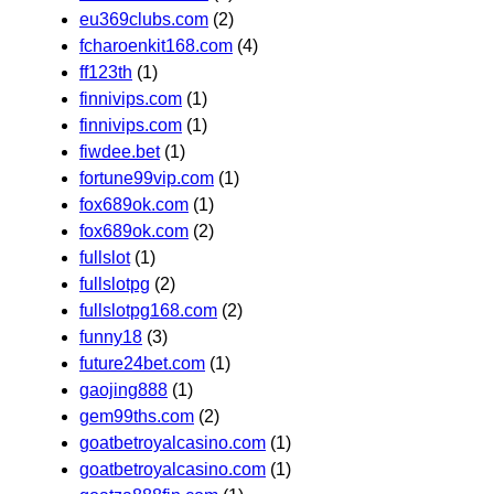
eu369clubs.com
(2)
fcharoenkit168.com
(4)
ff123th
(1)
finnivips.com
(1)
finnivips.com
(1)
fiwdee.bet
(1)
fortune99vip.com
(1)
fox689ok.com
(1)
fox689ok.com
(2)
fullslot
(1)
fullslotpg
(2)
fullslotpg168.com
(2)
funny18
(3)
future24bet.com
(1)
gaojing888
(1)
gem99ths.com
(2)
goatbetroyalcasino.com
(1)
goatbetroyalcasino.com
(1)