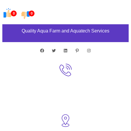
0
0
Quality Aqua Farm and Aquatech Services
Facebook
Twitter
LinkedIn
Pinterest
Instagram
Call Us : 310 – 123-456
+123-456-7890