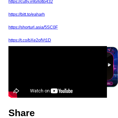
https://cutly.info/lotto432
https://bitt.to/eaharh
https://shorturl.asia/5SC0F
https://t.co/bXe2ofVt1D
Share