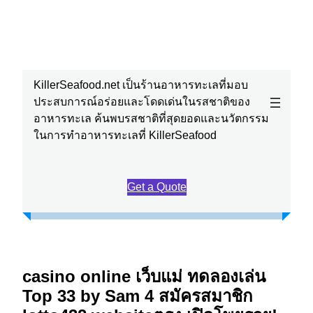
380 St Kilda Road,
Melbourne, Australia
KillerSeafood.net เป็นร้านอาหารทะเลที่มอบ
ประสบการณ์อร่อยและโดดเด่นในรสชาติของ
อาหารทะเล ค้นพบรสชาติที่สุดยอดและนวัตกรรม
ในการทำอาหารทะเลที่ KillerSeafood
Get a Quote
casino online เว็บแม่ ทดลองเล่น
Top 33 by Sam 4 สมัครสมาชิก