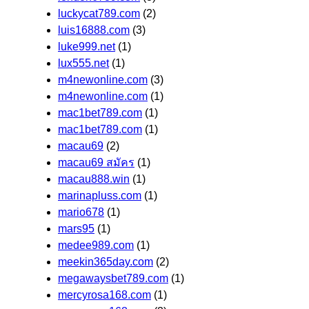
luckycat789.com
(2)
luis16888.com
(3)
luke999.net
(1)
lux555.net
(1)
m4newonline.com
(3)
m4newonline.com
(1)
mac1bet789.com
(1)
mac1bet789.com
(1)
macau69
(2)
macau69 สมัคร
(1)
macau888.win
(1)
marinapluss.com
(1)
mario678
(1)
mars95
(1)
medee989.com
(1)
meekin365day.com
(2)
megawaysbet789.com
(1)
mercyrosa168.com
(1)