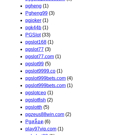
pgheng
(1)
Pgheng99
(3)
pgjoker
(1)
pgk44b
(1)
PGSlot
(33)
pgslot168
(1)
pgslot77
(3)
pgslot77.com
(1)
pgslot99
(5)
pgslot9999.co
(1)
pgslot999bets.com
(4)
pgslot999bets.com
(1)
pgslotceo
(1)
pgslotfish
(2)
pgslotth
(5)
pgzeus88win.com
(2)
Pgสล็อต
(6)
play97vip.com
(1)