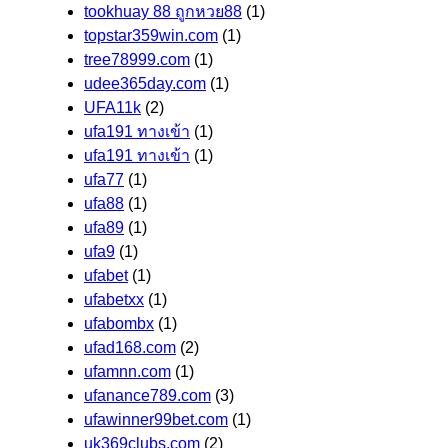
tookhuay 88 ถูกหวย88
(1)
topstar359win.com
(1)
tree78999.com
(1)
udee365day.com
(1)
UFA11k
(2)
ufa191 ทางเข้า
(1)
ufa191 ทางเข้า
(1)
ufa77
(1)
ufa88
(1)
ufa89
(1)
ufa9
(1)
ufabet
(1)
ufabetxx
(1)
ufabombx
(1)
ufad168.com
(2)
ufamnn.com
(1)
ufanance789.com
(3)
ufawinner99bet.com
(1)
uk369clubs.com
(2)