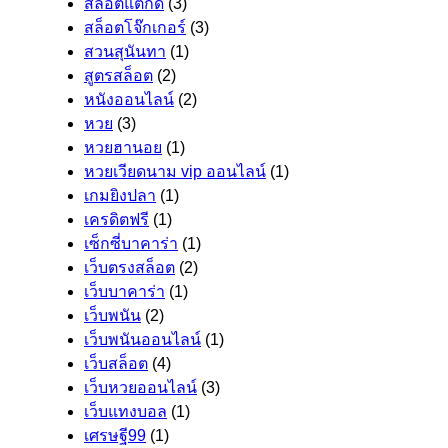
สล็อตแตกดี
(3)
สล็อตโจ๊กเกอร์
(3)
สวนสุนันทา
(1)
สูตรสล็อต
(2)
หนังออนไลน์
(2)
หวย
(3)
หวยฮานอย
(1)
หวยเวียดนาม vip ออนไลน์
(1)
เกมยิงปลา
(1)
เครดิตฟรี
(1)
เซ็กซี่บาคาร่า
(1)
เว็บตรงสล็อต
(2)
เว็บบาคาร่า
(1)
เว็บพนัน
(2)
เว็บพนันออนไลน์
(1)
เว็บสล็อต
(4)
เว็บหวยออนไลน์
(3)
เว็บแทงบอล
(1)
เศรษฐี99
(1)