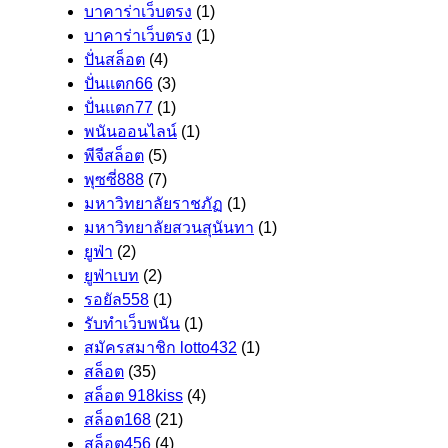
บาคาร่าเว็บตรง
(1)
บาคาร่าเว็บตรง
(1)
ปั่นสล็อต
(4)
ปั่นแตก66
(3)
ปั่นแตก77
(1)
พนันออนไลน์
(1)
พีจีสล็อต
(5)
พุซซี่888
(7)
มหาวิทยาลัยราชภัฏ
(1)
มหาวิทยาลัยสวนสุนันทา
(1)
ยูฟ่า
(2)
ยูฟ่าเบท
(2)
รอยัล558
(1)
รับทำเว็บพนัน
(1)
สมัครสมาชิก lotto432
(1)
สล็อต
(35)
สล็อต 918kiss
(4)
สล็อต168
(21)
สล็อต456
(4)