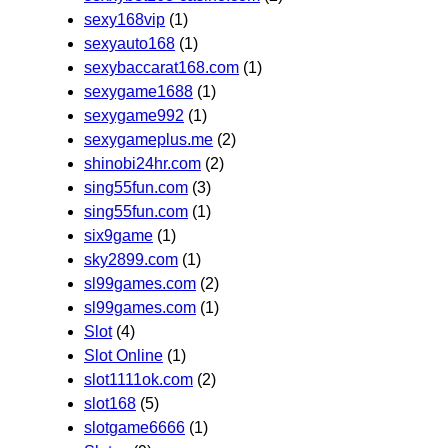
sexy168vip
(1)
sexyauto168
(1)
sexybaccarat168.com
(1)
sexygame1688
(1)
sexygame992
(1)
sexygameplus.me
(2)
shinobi24hr.com
(2)
sing55fun.com
(3)
sing55fun.com
(1)
six9game
(1)
sky2899.com
(1)
sl99games.com
(2)
sl99games.com
(1)
Slot
(4)
Slot Online
(1)
slot1111ok.com
(2)
slot168
(5)
slotgame6666
(1)