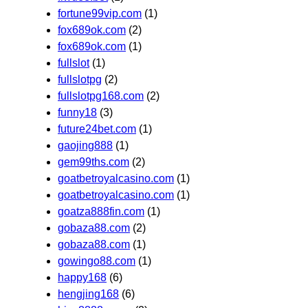
fortune99vip.com
(1)
fox689ok.com
(2)
fox689ok.com
(1)
fullslot
(1)
fullslotpg
(2)
fullslotpg168.com
(2)
funny18
(3)
future24bet.com
(1)
gaojing888
(1)
gem99ths.com
(2)
goatbetroyalcasino.com
(1)
goatbetroyalcasino.com
(1)
goatza888fin.com
(1)
gobaza88.com
(2)
gobaza88.com
(1)
gowingo88.com
(1)
happy168
(6)
hengjing168
(6)