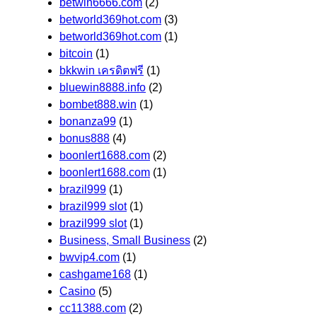
betwin6666.com
(2)
betworld369hot.com
(3)
betworld369hot.com
(1)
bitcoin
(1)
bkkwin เครดิตฟรี
(1)
bluewin8888.info
(2)
bombet888.win
(1)
bonanza99
(1)
bonus888
(4)
boonlert1688.com
(2)
boonlert1688.com
(1)
brazil999
(1)
brazil999 slot
(1)
brazil999 slot
(1)
Business, Small Business
(2)
bwvip4.com
(1)
cashgame168
(1)
Casino
(5)
cc11388.com
(2)