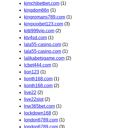
kimchibetbet.com
(1)
kingdom66n
(1)
kingromans789.com
(1)
kingxxxbet123.com
(3)
kitti999vip.com
(2)
ktv4sd.com
(1)
lala55-casino.com
(1)
lala55-casino.com
(1)
lalikabetsgame.com
(2)
lcbet444.com
(1)
lion123
(1)
lionth168.com
(1)
lionth168.com
(2)
live22
(2)
live22slot
(2)
lnw365bet.com
(1)
lockdown168
(1)
london6789.com
(1)
london6789.com
(3)