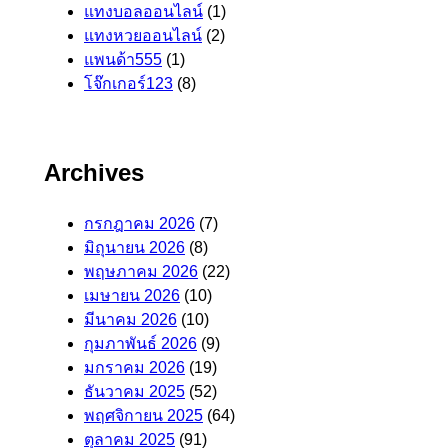
แทงบอลออนไลน์
(1)
แทงหวยออนไลน์
(2)
แพนด้า555
(1)
โจ๊กเกอร์123
(8)
Archives
กรกฎาคม 2026
(7)
มิถุนายน 2026
(8)
พฤษภาคม 2026
(22)
เมษายน 2026
(10)
มีนาคม 2026
(10)
กุมภาพันธ์ 2026
(9)
มกราคม 2026
(19)
ธันวาคม 2025
(52)
พฤศจิกายน 2025
(64)
ตุลาคม 2025
(91)