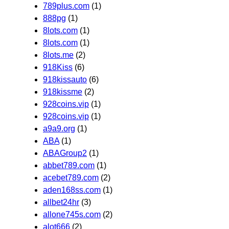
789plus.com
(1)
888pg
(1)
8lots.com
(1)
8lots.com
(1)
8lots.me
(2)
918Kiss
(6)
918kissauto
(6)
918kissme
(2)
928coins.vip
(1)
928coins.vip
(1)
a9a9.org
(1)
ABA
(1)
ABAGroup2
(1)
abbet789.com
(1)
acebet789.com
(2)
aden168ss.com
(1)
allbet24hr
(3)
allone745s.com
(2)
alot666
(2)