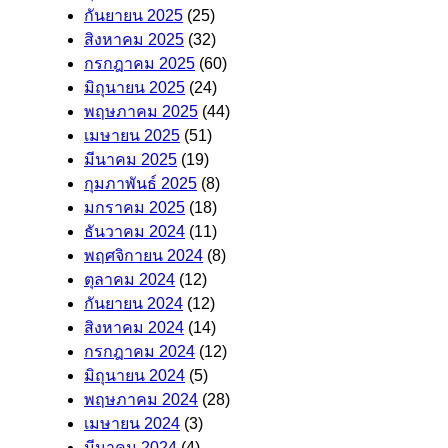
กันยายน 2025
(25)
สิงหาคม 2025
(32)
กรกฎาคม 2025
(60)
มิถุนายน 2025
(24)
พฤษภาคม 2025
(44)
เมษายน 2025
(51)
มีนาคม 2025
(19)
กุมภาพันธ์ 2025
(8)
มกราคม 2025
(18)
ธันวาคม 2024
(11)
พฤศจิกายน 2024
(8)
ตุลาคม 2024
(12)
กันยายน 2024
(12)
สิงหาคม 2024
(14)
กรกฎาคม 2024
(12)
มิถุนายน 2024
(5)
พฤษภาคม 2024
(28)
เมษายน 2024
(3)
มีนาคม 2024
(4)