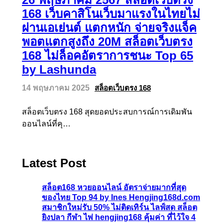
168 เว็บคาสิโนเว็บมาแรงในไทยไม่
ผ่านเอเย่นต์ แตกหนัก จ่ายจริงแจ็ค
พอตแตกสูงถึง 20M สล็อตเว็บตรง
168 ไม่ล็อคอัตราการชนะ Top 65
by Lashunda
14 พฤษภาคม 2025
สล็อตเว็บตรง 168
สล็อตเว็บตรง 168 สุดยอดประสบการณ์การเดิมพัน
ออนไลน์ที่คุ…
Latest Post
สล็อต168 หวยออนไลน์ อัตราจ่ายมากที่สุด
ของไทย Top 94 by Ines Hengjing168d.com
สมาชิกใหม่รับ 50% ไม่ติดเทิร์น ไลฟ์สด สล็อต
ยิงปลา กีฬา ไพ่ hengjing168 คุ้มค่า ที่ไว้ใจ 4