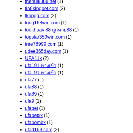
thehulk888.net
(1)
tia8kingbet.com
(2)
tkbpgg.com
(2)
tong168win.com
(1)
tookhuay 88 ถูกหวย88
(1)
topstar359win.com
(1)
tree78999.com
(1)
udee365day.com
(1)
UFA11k
(2)
ufa191 ทางเข้า
(1)
ufa191 ทางเข้า
(1)
ufa77
(1)
ufa88
(1)
ufa89
(1)
ufa9
(1)
ufabet
(1)
ufabetxx
(1)
ufabombx
(1)
ufad168.com
(2)