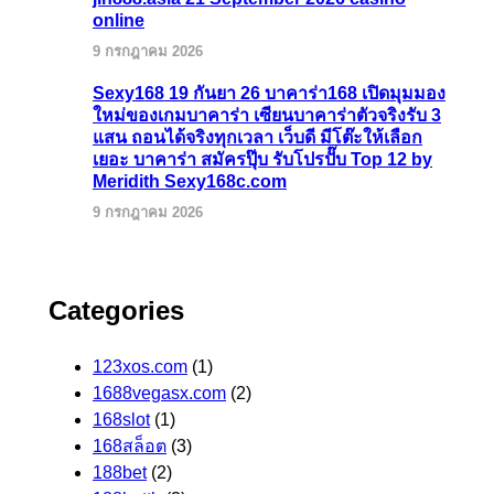
online
9 กรกฎาคม 2026
Sexy168 19 กันยา 26 บาคาร่า168 เปิดมุมมอง
ใหม่ของเกมบาคาร่า เซียนบาคาร่าตัวจริงรับ 3
แสน ถอนได้จริงทุกเวลา เว็บดี มีโต๊ะให้เลือก
เยอะ บาคาร่า สมัครปุ๊บ รับโปรปั๊บ Top 12 by
Meridith Sexy168c.com
9 กรกฎาคม 2026
Categories
123xos.com
(1)
1688vegasx.com
(2)
168slot
(1)
168สล็อต
(3)
188bet
(2)