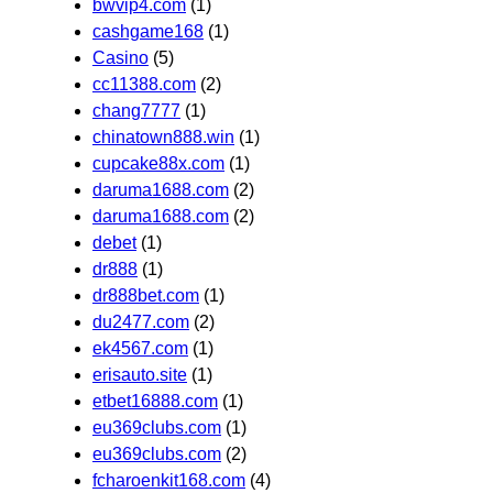
bwvip4.com
(1)
cashgame168
(1)
Casino
(5)
cc11388.com
(2)
chang7777
(1)
chinatown888.win
(1)
cupcake88x.com
(1)
daruma1688.com
(2)
daruma1688.com
(2)
debet
(1)
dr888
(1)
dr888bet.com
(1)
du2477.com
(2)
ek4567.com
(1)
erisauto.site
(1)
etbet16888.com
(1)
eu369clubs.com
(1)
eu369clubs.com
(2)
fcharoenkit168.com
(4)