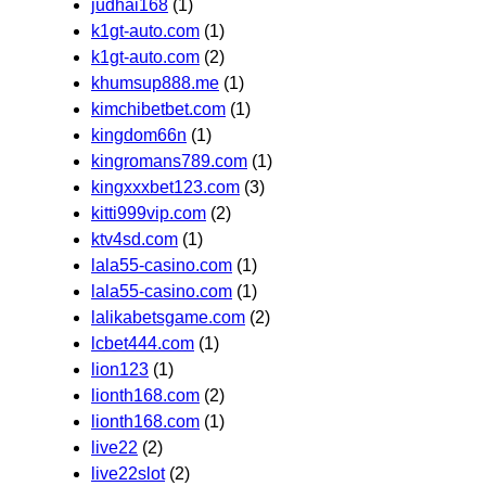
judhai168
(1)
k1gt-auto.com
(1)
k1gt-auto.com
(2)
khumsup888.me
(1)
kimchibetbet.com
(1)
kingdom66n
(1)
kingromans789.com
(1)
kingxxxbet123.com
(3)
kitti999vip.com
(2)
ktv4sd.com
(1)
lala55-casino.com
(1)
lala55-casino.com
(1)
lalikabetsgame.com
(2)
lcbet444.com
(1)
lion123
(1)
lionth168.com
(2)
lionth168.com
(1)
live22
(2)
live22slot
(2)