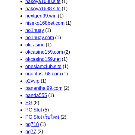
nakoya1688.site
(1)
nakoya1688.site
(1)
nextgen99.win
(1)
niseko168bet.com
(1)
no1huay
(1)
no1huay.com
(1)
okcasino
(1)
okcasino159.com
(2)
okcasino159.net
(1)
onesiamclub.site
(1)
onoplus168.com
(1)
p2vvip
(1)
pananthai99.com
(2)
panda555
(1)
PG
(8)
PG Slot
(5)
PG Slot เว็บใหม่
(2)
pg718
(1)
pg77
(2)