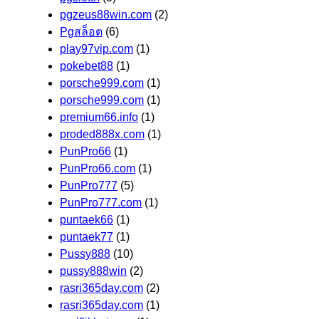
pgzeus88win.com
(2)
Pgสล็อต
(6)
play97vip.com
(1)
pokebet88
(1)
porsche999.com
(1)
porsche999.com
(1)
premium66.info
(1)
proded888x.com
(1)
PunPro66
(1)
PunPro66.com
(1)
PunPro777
(5)
PunPro777.com
(1)
puntaek66
(1)
puntaek77
(1)
Pussy888
(10)
pussy888win
(2)
rasri365day.com
(2)
rasri365day.com
(1)