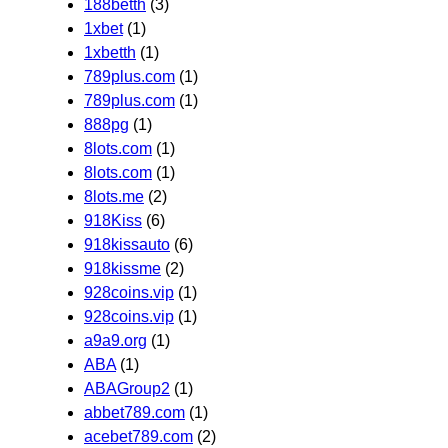
188betth
(3)
1xbet
(1)
1xbetth
(1)
789plus.com
(1)
789plus.com
(1)
888pg
(1)
8lots.com
(1)
8lots.com
(1)
8lots.me
(2)
918Kiss
(6)
918kissauto
(6)
918kissme
(2)
928coins.vip
(1)
928coins.vip
(1)
a9a9.org
(1)
ABA
(1)
ABAGroup2
(1)
abbet789.com
(1)
acebet789.com
(2)