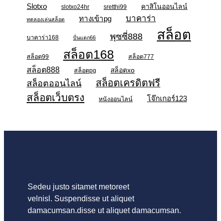
Slotxo
คาสิโนออนไลน์
slotxo24hr
sretthi99
บาคาร่า
ทางเข้าpg
ทดลองเล่นสล็อต
สล็อต
พุซซี่888
บาคาร่า168
ปั่นแตก66
สล็อต168
สล็อต99
สล็อต777
สล็อต888
สล็อตxo
สล็อตpg
สล็อตเครดิตฟรี
สล็อตออนไลน์
สล็อตเว็บตรง
โจ๊กเกอร์123
หนังออนไลน์
Sedeu justo sitamet metoreet
velnisl. Suspendisse ut aliquet
damacumsan.disse ut aliquet damacumsan.