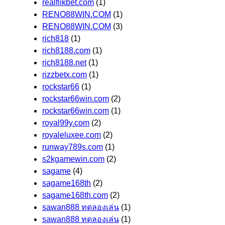
realflikbet.com
(1)
RENO88WIN.COM
(1)
RENO88WIN.COM
(3)
rich818
(1)
rich8188.com
(1)
rich8188.net
(1)
rizzbetx.com
(1)
rockstar66
(1)
rockstar66win.com
(2)
rockstar66win.com
(1)
royal99y.com
(2)
royaleluxee.com
(2)
runway789s.com
(1)
s2kgamewin.com
(2)
sagame
(4)
sagame168th
(2)
sagame168th.com
(2)
sawan888 ทดลองเล่น
(1)
sawan888 ทดลองเล่น
(1)