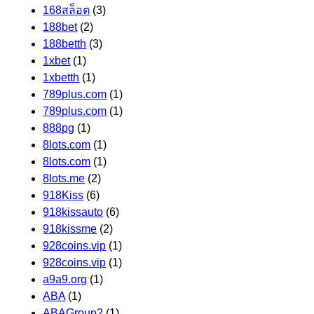
168สล็อต
(3)
188bet
(2)
188betth
(3)
1xbet
(1)
1xbetth
(1)
789plus.com
(1)
789plus.com
(1)
888pg
(1)
8lots.com
(1)
8lots.com
(1)
8lots.me
(2)
918Kiss
(6)
918kissauto
(6)
918kissme
(2)
928coins.vip
(1)
928coins.vip
(1)
a9a9.org
(1)
ABA
(1)
ABAGroup2
(1)