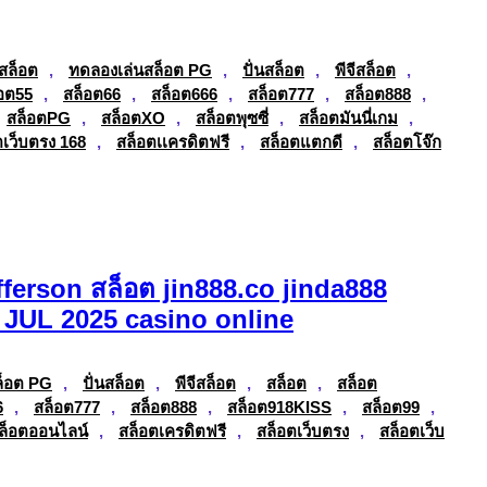
สล็อต
, 
ทดลองเล่นสล็อต PG
, 
ปั่นสล็อต
, 
พีจีสล็อต
, 
อต55
, 
สล็อต66
, 
สล็อต666
, 
สล็อต777
, 
สล็อต888
, 
สล็อตPG
, 
สล็อตXO
, 
สล็อตพุซซี่
, 
สล็อตมันนี่เกม
, 
ตเว็บตรง 168
, 
สล็อตเเครดิตฟรี
, 
สล็อตแตกดี
, 
สล็อตโจ๊ก
efferson สล็อต jin888.co jinda888
7 JUL 2025 casino online
ล็อต PG
, 
ปั่นสล็อต
, 
พีจีสล็อต
, 
สล็อต
, 
สล็อต
6
, 
สล็อต777
, 
สล็อต888
, 
สล็อต918KISS
, 
สล็อต99
, 
ล็อตออนไลน์
, 
สล็อตเครดิตฟรี
, 
สล็อตเว็บตรง
, 
สล็อตเว็บ