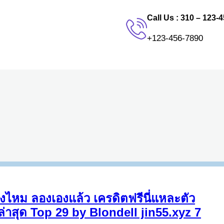
Call Us : 310 – 123-
+123-456-7890
งไหม ลองเองแล้ว เครดิตฟรีนี่แหละตัว
ล่าสุด Top 29 by Blondell jin55.xyz 7