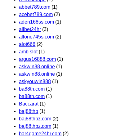
abbet789.com
(1)
acebet789.com
(2)
aden168ss.com
(1)
allbet24hr
(3)
allone745s.com
(2)
alot666
(2)
amb slot
(1)
argus16888.com
(1)
askwin88.online
(1)
askwin88.online
(1)
askyouwin888
(1)
ba88th.com
(1)
ba88th.com
(1)
Baccarat
(1)
baj88thb
(1)
baj88thbz.com
(2)
baj88thbz.com
(1)
bar4game24hr.com
(2)