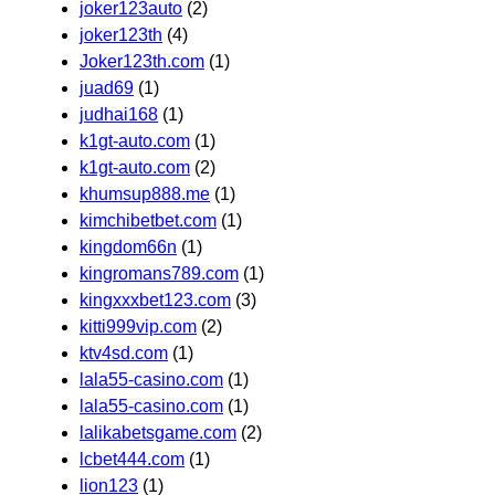
joker123auto
(2)
joker123th
(4)
Joker123th.com
(1)
juad69
(1)
judhai168
(1)
k1gt-auto.com
(1)
k1gt-auto.com
(2)
khumsup888.me
(1)
kimchibetbet.com
(1)
kingdom66n
(1)
kingromans789.com
(1)
kingxxxbet123.com
(3)
kitti999vip.com
(2)
ktv4sd.com
(1)
lala55-casino.com
(1)
lala55-casino.com
(1)
lalikabetsgame.com
(2)
lcbet444.com
(1)
lion123
(1)