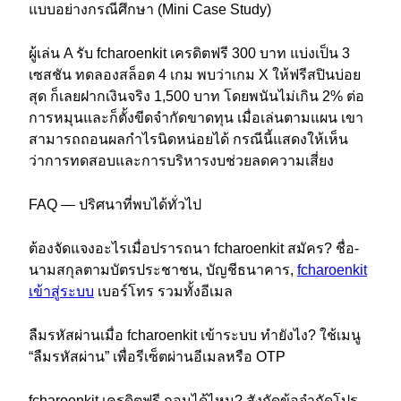
แบบอย่างกรณีศึกษา (Mini Case Study)
ผู้เล่น A รับ fcharoenkit เครดิตฟรี 300 บาท แบ่งเป็น 3
เซสชัน ทดลองสล็อต 4 เกม พบว่าเกม X ให้ฟรีสปินบ่อย
สุด ก็เลยฝากเงินจริง 1,500 บาท โดยพนันไม่เกิน 2% ต่อ
การหมุนและก็ตั้งขีดจำกัดขาดทุน เมื่อเล่นตามแผน เขา
สามารถถอนผลกำไรนิดหน่อยได้ กรณีนี้แสดงให้เห็น
ว่าการทดสอบและการบริหารงบช่วยลดความเสี่ยง
FAQ — ปริศนาที่พบได้ทั่วไป
ต้องจัดแจงอะไรเมื่อปรารถนา fcharoenkit สมัคร? ชื่อ-
นามสกุลตามบัตรประชาชน, บัญชีธนาคาร,
fcharoenkit
เข้าสู่ระบบ
เบอร์โทร รวมทั้งอีเมล
ลืมรหัสผ่านเมื่อ fcharoenkit เข้าระบบ ทำยังไง? ใช้เมนู
“ลืมรหัสผ่าน” เพื่อรีเซ็ตผ่านอีเมลหรือ OTP
fcharoenkit เครดิตฟรี ถอนได้ไหม? สังกัดข้อจำกัดโปร