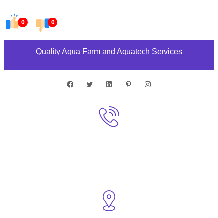
0
0
Quality Aqua Farm and Aquatech Services
Facebook
Twitter
LinkedIn
Pinterest
Instagram
Call Us : 310 – 123-456
+123-456-7890