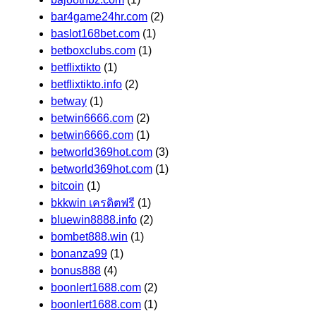
bar4game24hr.com
(2)
baslot168bet.com
(1)
betboxclubs.com
(1)
betflixtikto
(1)
betflixtikto.info
(2)
betway
(1)
betwin6666.com
(2)
betwin6666.com
(1)
betworld369hot.com
(3)
betworld369hot.com
(1)
bitcoin
(1)
bkkwin เครดิตฟรี
(1)
bluewin8888.info
(2)
bombet888.win
(1)
bonanza99
(1)
bonus888
(4)
boonlert1688.com
(2)
boonlert1688.com
(1)