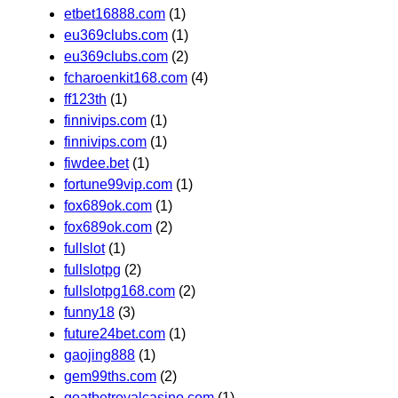
etbet16888.com
(1)
eu369clubs.com
(1)
eu369clubs.com
(2)
fcharoenkit168.com
(4)
ff123th
(1)
finnivips.com
(1)
finnivips.com
(1)
fiwdee.bet
(1)
fortune99vip.com
(1)
fox689ok.com
(1)
fox689ok.com
(2)
fullslot
(1)
fullslotpg
(2)
fullslotpg168.com
(2)
funny18
(3)
future24bet.com
(1)
gaojing888
(1)
gem99ths.com
(2)
goatbetroyalcasino.com
(1)