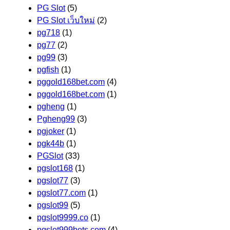
PG Slot
(5)
PG Slot เว็บใหม่
(2)
pg718
(1)
pg77
(2)
pg99
(3)
pgfish
(1)
pggold168bet.com
(4)
pggold168bet.com
(1)
pgheng
(1)
Pgheng99
(3)
pgjoker
(1)
pgk44b
(1)
PGSlot
(33)
pgslot168
(1)
pgslot77
(3)
pgslot77.com
(1)
pgslot99
(5)
pgslot9999.co
(1)
pgslot999bets.com
(4)