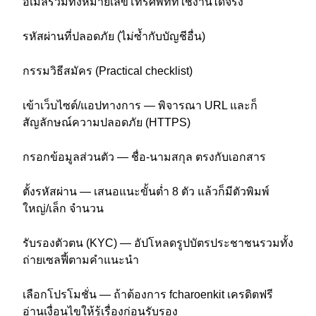
อีเมลรวมทั้งหมายเลขโทรศัพท์ที่ใช้งานได้จริง
รหัสผ่านที่ปลอดภัย (ไม่ซ้ำกับบัญชีอื่น)
กรรมวิธีสมัคร (Practical checklist)
เข้าเว็บไซต์/แอปทางการ — พิจารณา URL และก็
สัญลักษณ์ความปลอดภัย (HTTPS)
กรอกข้อมูลส่วนตัว — ชื่อ-นามสกุล ตรงกับเอกสาร
ตั้งรหัสผ่าน — เสนอแนะขั้นต่ำ 8 ตัว แล้วก็มีตัวพิมพ์
ใหญ่/เล็ก จำนวน
รับรองตัวตน (KYC) — อัปโหลดรูปบัตรประชาชนรวมทั้ง
ถ่ายเซลฟี้ตามคำแนะนำ
เลือกโปรโมชั่น — ถ้าต้องการ fcharoenkit เครดิตฟรี
อ่านเงื่อนไขให้รู้เรื่องก่อนรับรอง