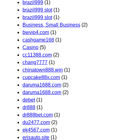
brazil999
(1)
brazil999 slot
(1)
brazil999 slot
(1)
Business, Small Business
(2)
bwvip4.com
(1)
cashgame168
(1)
Casino
(5)
cc11388.com
(2)
chang7777
(1)
chinatown888.win
(1)
cupcake88x.com
(1)
daruma1688.com
(2)
daruma1688.com
(2)
debet
(1)
dr888
(1)
dr888bet.com
(1)
du2477.com
(2)
ek4567.com
(1)
erisauto.site
(1)