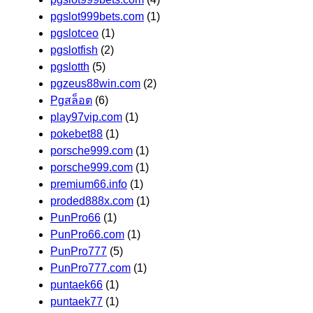
pgslot999bets.com
(1)
pgslotceo
(1)
pgslotfish
(2)
pgslotth
(5)
pgzeus88win.com
(2)
Pgสล็อต
(6)
play97vip.com
(1)
pokebet88
(1)
porsche999.com
(1)
porsche999.com
(1)
premium66.info
(1)
proded888x.com
(1)
PunPro66
(1)
PunPro66.com
(1)
PunPro777
(5)
PunPro777.com
(1)
puntaek66
(1)
puntaek77
(1)