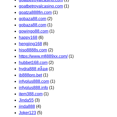
goatbetroyalcasino.com
(1)
goatza888fin.com
(1)
gobaza88.com
(2)
gobaza88.com
(1)
gowingo88.com
(1)
happy168
(6)
hengjing168
(6)
hiso8888s.com
(2)
https://www.mfj889xx.com/
(1)
hubbet168.com
(2)
hydra888 สล็อต
(2)
ib888pro.bet
(1)
infyplus888.com
(1)
infyplus888.info
(1)
item388.com
(1)
Jinda55
(3)
jinda888
(4)
Joker123
(5)