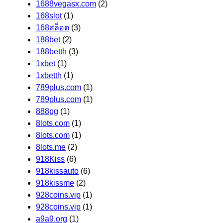
1688vegasx.com
(2)
168slot
(1)
168สล็อต
(3)
188bet
(2)
188betth
(3)
1xbet
(1)
1xbetth
(1)
789plus.com
(1)
789plus.com
(1)
888pg
(1)
8lots.com
(1)
8lots.com
(1)
8lots.me
(2)
918Kiss
(6)
918kissauto
(6)
918kissme
(2)
928coins.vip
(1)
928coins.vip
(1)
a9a9.org
(1)