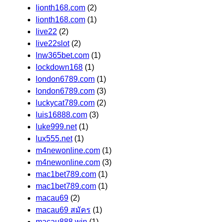
lionth168.com
(2)
lionth168.com
(1)
live22
(2)
live22slot
(2)
lnw365bet.com
(1)
lockdown168
(1)
london6789.com
(1)
london6789.com
(3)
luckycat789.com
(2)
luis16888.com
(3)
luke999.net
(1)
lux555.net
(1)
m4newonline.com
(1)
m4newonline.com
(3)
mac1bet789.com
(1)
mac1bet789.com
(1)
macau69
(2)
macau69 สมัคร
(1)
macau888.win
(1)