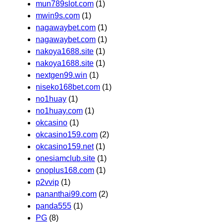
mun789slot.com
(1)
mwin9s.com
(1)
nagawaybet.com
(1)
nagawaybet.com
(1)
nakoya1688.site
(1)
nakoya1688.site
(1)
nextgen99.win
(1)
niseko168bet.com
(1)
no1huay
(1)
no1huay.com
(1)
okcasino
(1)
okcasino159.com
(2)
okcasino159.net
(1)
onesiamclub.site
(1)
onoplus168.com
(1)
p2vvip
(1)
pananthai99.com
(2)
panda555
(1)
PG
(8)