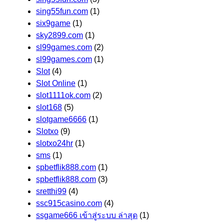
sing55fun.com
(1)
six9game
(1)
sky2899.com
(1)
sl99games.com
(2)
sl99games.com
(1)
Slot
(4)
Slot Online
(1)
slot1111ok.com
(2)
slot168
(5)
slotgame6666
(1)
Slotxo
(9)
slotxo24hr
(1)
sms
(1)
spbetflik888.com
(1)
spbetflik888.com
(3)
sretthi99
(4)
ssc915casino.com
(4)
ssgame666 เข้าสู่ระบบ ล่าสุด
(1)