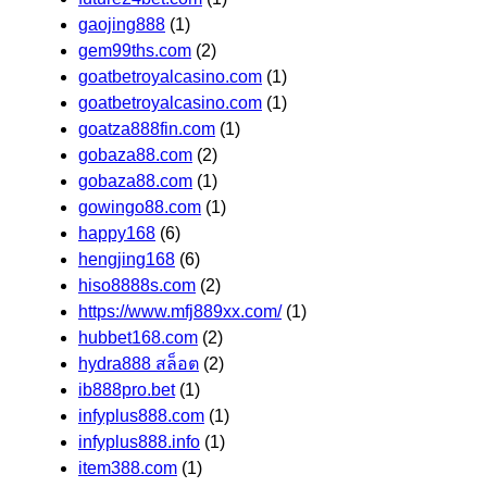
gaojing888
(1)
gem99ths.com
(2)
goatbetroyalcasino.com
(1)
goatbetroyalcasino.com
(1)
goatza888fin.com
(1)
gobaza88.com
(2)
gobaza88.com
(1)
gowingo88.com
(1)
happy168
(6)
hengjing168
(6)
hiso8888s.com
(2)
https://www.mfj889xx.com/
(1)
hubbet168.com
(2)
hydra888 สล็อต
(2)
ib888pro.bet
(1)
infyplus888.com
(1)
infyplus888.info
(1)
item388.com
(1)