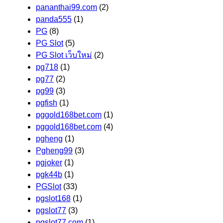
pananthai99.com
(2)
panda555
(1)
PG
(8)
PG Slot
(5)
PG Slot เว็บใหม่
(2)
pg718
(1)
pg77
(2)
pg99
(3)
pgfish
(1)
pggold168bet.com
(1)
pggold168bet.com
(4)
pgheng
(1)
Pgheng99
(3)
pgjoker
(1)
pgk44b
(1)
PGSlot
(33)
pgslot168
(1)
pgslot77
(3)
pgslot77.com
(1)