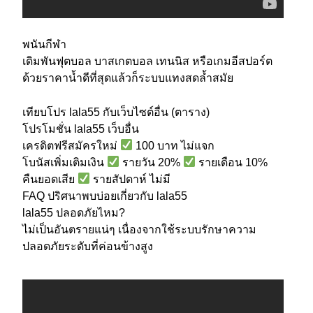
พนันกีฬา
เดิมพันฟุตบอล บาสเกตบอล เทนนิส หรือเกมอีสปอร์ต
ด้วยราคาน้ำดีที่สุดแล้วก็ระบบแทงสดล้ำสมัย
เทียบโปร lala55 กับเว็บไซต์อื่น (ตาราง)
โปรโมชั่น lala55 เว็บอื่น
เครดิตฟรีสมัครใหม่
100 บาท ไม่แจก
โบนัสเพิ่มเติมเงิน
รายวัน 20%
รายเดือน 10%
คืนยอดเสีย
รายสัปดาห์ ไม่มี
FAQ ปริศนาพบบ่อยเกี่ยวกับ lala55
lala55 ปลอดภัยไหม?
ไม่เป็นอันตรายแน่ๆ เนื่องจากใช้ระบบรักษาความ
ปลอดภัยระดับที่ค่อนข้างสูง