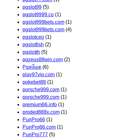
pgslot99
(5)
pgslot9999.co
(1)
pgslot999bets.com
(1)
pgslot999bets.com
(4)
pgslotceo
(1)
pgslotfish
(2)
pgslotth
(5)
pgzeus88win.com
(2)
Pgสล็อต
(6)
play97vip.com
(1)
pokebet88
(1)
porsche999.com
(1)
porsche999.com
(1)
premium66.info
(1)
proded888x.com
(1)
PunPro66
(1)
PunPro66.com
(1)
PunPro777
(5)