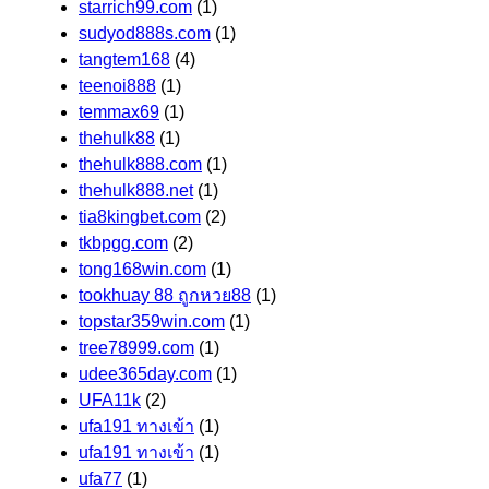
starrich99.com
(1)
sudyod888s.com
(1)
tangtem168
(4)
teenoi888
(1)
temmax69
(1)
thehulk88
(1)
thehulk888.com
(1)
thehulk888.net
(1)
tia8kingbet.com
(2)
tkbpgg.com
(2)
tong168win.com
(1)
tookhuay 88 ถูกหวย88
(1)
topstar359win.com
(1)
tree78999.com
(1)
udee365day.com
(1)
UFA11k
(2)
ufa191 ทางเข้า
(1)
ufa191 ทางเข้า
(1)
ufa77
(1)