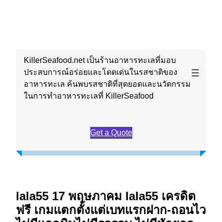
380 St Kilda Road,
Melbourne, Australia
KillerSeafood.net เป็นร้านอาหารทะเลที่มอบ
ประสบการณ์อร่อยและโดดเด่นในรสชาติของ
อาหารทะเล ค้นพบรสชาติที่สุดยอดและนวัตกรรม
ในการทำอาหารทะเลที่ KillerSeafood
Get a Quote
lala55 17 พฤษภาคม lala55 เครดิต
ฟรี เกมแตกตั้งแต่เบทแรกฝาก-ถอนไว