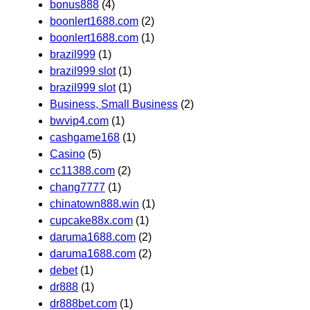
bonus888
(4)
boonlert1688.com
(2)
boonlert1688.com
(1)
brazil999
(1)
brazil999 slot
(1)
brazil999 slot
(1)
Business, Small Business
(2)
bwvip4.com
(1)
cashgame168
(1)
Casino
(5)
cc11388.com
(2)
chang7777
(1)
chinatown888.win
(1)
cupcake88x.com
(1)
daruma1688.com
(2)
daruma1688.com
(2)
debet
(1)
dr888
(1)
dr888bet.com
(1)