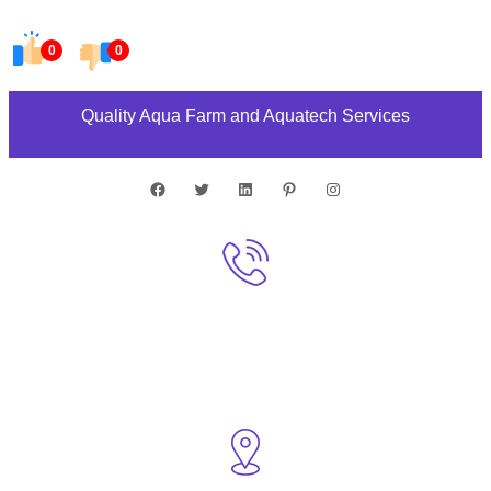
0
0
Quality Aqua Farm and Aquatech Services
Facebook
Twitter
LinkedIn
Pinterest
Instagram
Call Us : 310 – 123-456
+123-456-7890