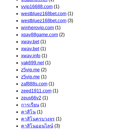
vvip16688.com
(1)
westbluez168bet.com
(1)
westbluez168bet.com
(3)
winherovip.com
(1)
xpay88game.com
(2)
xway.bet
(1)
xway.bet
(1)
xway.info
(1)
yak699.net
(1)
z5vip.me
(2)
z5vip.me
(1)
zaf888s.com
(1)
zeed1911.com
(1)
zeus66v2
(1)
การเรียน
(1)
คาสิโน
(1)
คาสิโนครบวงจร
(1)
คาสิโนออนไลน์
(3)