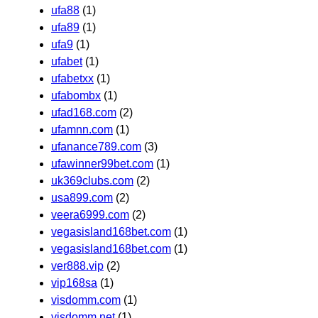
ufa88
(1)
ufa89
(1)
ufa9
(1)
ufabet
(1)
ufabetxx
(1)
ufabombx
(1)
ufad168.com
(2)
ufamnn.com
(1)
ufanance789.com
(3)
ufawinner99bet.com
(1)
uk369clubs.com
(2)
usa899.com
(2)
veera6999.com
(2)
vegasisland168bet.com
(1)
vegasisland168bet.com
(1)
ver888.vip
(2)
vip168sa
(1)
visdomm.com
(1)
visdomm.net
(1)