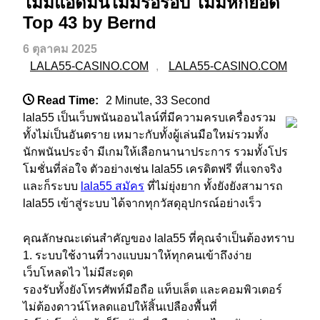
ไม่มีแอดมินไม่มีรอรอบ ไม่มีหักยอด
Top 43 by Bernd
6 ตุลาคม 2025
LALA55-CASINO.COM
, 
LALA55-CASINO.COM
Read Time:
2 Minute, 33 Second
lala55 เป็นเว็บพนันออนไลน์ที่มีความครบเครื่องรวม
ทั้งไม่เป็นอันตราย เหมาะกับทั้งผู้เล่นมือใหม่รวมทั้ง
นักพนันประจำ มีเกมให้เลือกนานาประการ รวมทั้งโปร
โมชั่นที่ล่อใจ ตัวอย่างเช่น lala55 เครดิตฟรี ที่แจกจริง
และก็ระบบ
lala55 สมัคร
ที่ไม่ยุ่งยาก ทั้งยังยังสามารถ
lala55 เข้าสู่ระบบ ได้จากทุกวัสดุอุปกรณ์อย่างเร็ว
คุณลักษณะเด่นสำคัญของ lala55 ที่คุณจำเป็นต้องทราบ
1. ระบบใช้งานที่วางแบบมาให้ทุกคนเข้าถึงง่าย
เว็บโหลดไว ไม่มีสะดุด
รองรับทั้งยังโทรศัพท์มือถือ แท็บเล็ต และคอมพิวเตอร์
ไม่ต้องดาวน์โหลดแอปให้สิ้นเปลืองพื้นที่