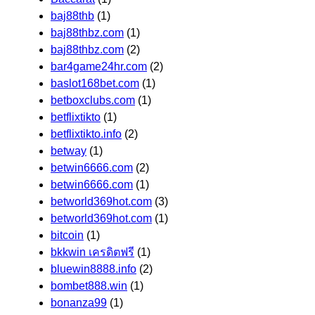
baj88thb
(1)
baj88thbz.com
(1)
baj88thbz.com
(2)
bar4game24hr.com
(2)
baslot168bet.com
(1)
betboxclubs.com
(1)
betflixtikto
(1)
betflixtikto.info
(2)
betway
(1)
betwin6666.com
(2)
betwin6666.com
(1)
betworld369hot.com
(3)
betworld369hot.com
(1)
bitcoin
(1)
bkkwin เครดิตฟรี
(1)
bluewin8888.info
(2)
bombet888.win
(1)
bonanza99
(1)