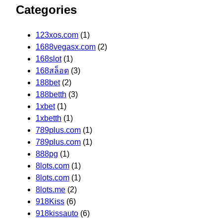
Categories
123xos.com
(1)
1688vegasx.com
(2)
168slot
(1)
168สล็อต
(3)
188bet
(2)
188betth
(3)
1xbet
(1)
1xbetth
(1)
789plus.com
(1)
789plus.com
(1)
888pg
(1)
8lots.com
(1)
8lots.com
(1)
8lots.me
(2)
918Kiss
(6)
918kissauto
(6)