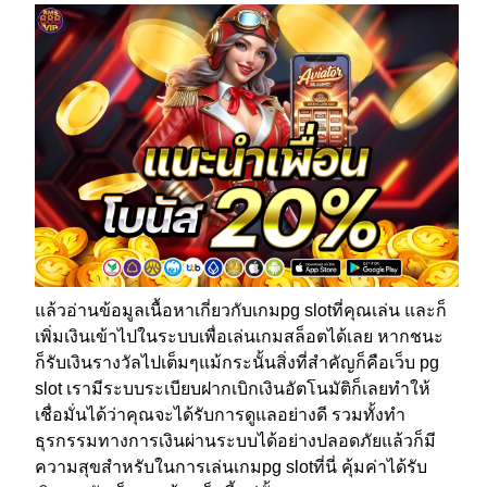
แล้วอ่านข้อมูลเนื้อหาเกี่ยวกับเกมpg slotที่คุณเล่น และก็
เพิ่มเงินเข้าไปในระบบเพื่อเล่นเกมสล็อตได้เลย หากชนะ
ก็รับเงินรางวัลไปเต็มๆแม้กระนั้นสิ่งที่สำคัญก็คือเว็บ pg
slot เรามีระบบระเบียบฝากเบิกเงินอัตโนมัติก็เลยทำให้
เชื่อมั่นได้ว่าคุณจะได้รับการดูแลอย่างดี รวมทั้งทำ
ธุรกรรมทางการเงินผ่านระบบได้อย่างปลอดภัยแล้วก็มี
ความสุขสำหรับในการเล่นเกมpg slotที่นี่ คุ้มค่าได้รับ