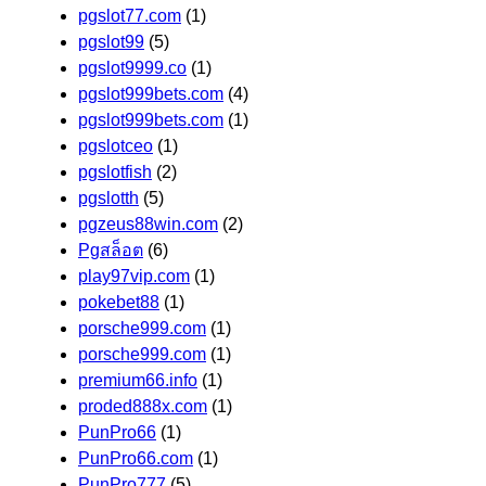
pgslot77.com
(1)
pgslot99
(5)
pgslot9999.co
(1)
pgslot999bets.com
(4)
pgslot999bets.com
(1)
pgslotceo
(1)
pgslotfish
(2)
pgslotth
(5)
pgzeus88win.com
(2)
Pgสล็อต
(6)
play97vip.com
(1)
pokebet88
(1)
porsche999.com
(1)
porsche999.com
(1)
premium66.info
(1)
proded888x.com
(1)
PunPro66
(1)
PunPro66.com
(1)
PunPro777
(5)