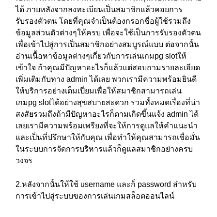
ได้ ภายหลังจากลงทะเบียนเป็นสมาชิกแล้วคอยการ
รับรองตัวตน โดยที่คุณจำเป็นต้องกรอกชื่อผู้ใช้รวมถึง
ข้อมูลส่วนตัวต่างๆให้ครบ เพื่อจะใช้เป็นการรับรองตัวตน
เพื่อเข้าไปสู่การเป็นสมาชิกอย่างสมบูรณ์แบบ ต่อจากนั้น
อ่านเนื้อหาข้อมูลต่างๆเกี่ยวกับการเล่นเกมpg slotให้
เข้าใจ ถ้าคุณมีปัญหาอะไรก็แล้วแต่สอบถามรายละเอียด
เพิ่มเติมกับทาง admin ได้เลย พวกเรามีความพร้อมยินดี
ให้บริการอย่างเต็มเปี่ยมเพื่อให้สมาชิกสามารถเล่น
เกมpg slotได้อย่างสุขสบายสะดวก รวมทั้งหมดเรื่องที่น่า
สงสัยรวมถึงถ้ามีปัญหาอะไรก็ตามเกิดขึ้นแจ้ง admin ได้
เลยเรามีความพร้อมเพรียงที่จะให้การดูแลให้คำแนะนำ
และเป็นที่ปรึกษาให้กับคุณ เพื่อทำให้คุณสามารถเชื่อมั่น
ในระบบการจัดการบริหารแล้วก็ดูแลสมาชิกอย่างครบ
วงจร
2.หลังจากนั้นให้ใช้ username และก็ password สำหรับ
การเข้าไปสู่ระบบของการเล่นเกมสล็อตออนไลน์