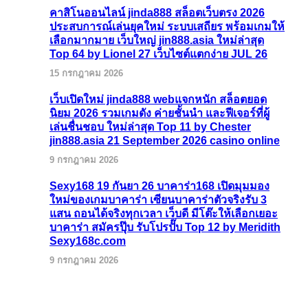
คาสิโนออนไลน์ jinda888 สล็อตเว็บตรง 2026
ประสบการณ์เล่นยุคใหม่ ระบบเสถียร พร้อมเกมให้
เลือกมากมาย เว็บใหญ่ jin888.asia ใหม่ล่าสุด
Top 64 by Lionel 27 เว็บไซต์แตกง่าย JUL 26
15 กรกฎาคม 2026
เว็บเปิดใหม่ jinda888 webแจกหนัก สล็อตยอด
นิยม 2026 รวมเกมดัง ค่ายชั้นนำ และฟีเจอร์ที่ผู้
เล่นชื่นชอบ ใหม่ล่าสุด Top 11 by Chester
jin888.asia 21 September 2026 casino online
9 กรกฎาคม 2026
Sexy168 19 กันยา 26 บาคาร่า168 เปิดมุมมอง
ใหม่ของเกมบาคาร่า เซียนบาคาร่าตัวจริงรับ 3
แสน ถอนได้จริงทุกเวลา เว็บดี มีโต๊ะให้เลือกเยอะ
บาคาร่า สมัครปุ๊บ รับโปรปั๊บ Top 12 by Meridith
Sexy168c.com
9 กรกฎาคม 2026