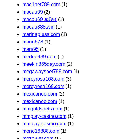
mac1bet789.com
(1)
macau69
(2)
macau69 สมัคร
(1)
macau888.win
(1)
marinapluss.com
(1)
mario678
(1)
mars95
(1)
medee989.com
(1)
meekin365day.com
(2)
megawaysbet789.com
(1)
mercyrosa168.com
(3)
mercyrosa168.com
(1)
mexicanoo.com
(2)
mexicanoo.com
(1)
mmgoldsbets.com
(1)
mmplay-casino.com
(1)
mmplay-casino.com
(1)
mono16888.com
(1)
moza888.com
(1)