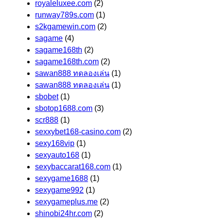
royaleluxee.com
(2)
runway789s.com
(1)
s2kgamewin.com
(2)
sagame
(4)
sagame168th
(2)
sagame168th.com
(2)
sawan888 ทดลองเล่น
(1)
sawan888 ทดลองเล่น
(1)
sbobet
(1)
sbotop1688.com
(3)
scr888
(1)
sexxybet168-casino.com
(2)
sexy168vip
(1)
sexyauto168
(1)
sexybaccarat168.com
(1)
sexygame1688
(1)
sexygame992
(1)
sexygameplus.me
(2)
shinobi24hr.com
(2)