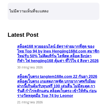
ไม่มีความเห็นที่จะแสดง
Latest Post
สล็อต168 หวยออนไลน์ อัตราจ่ายมากที่สุด ของ
ไทย Top 94 by Ines Hengjing168d.com สมาชิก
ใหม่รับ 50% ไม่ติดเทิร์น ไลฟ์สด สล็อต ยิงปลา
กีฬา ไพ่ hengjing168 คุ้มค่า ที่ไว้ใจ 4 สิงหา 2026
30 กรกฎาคม 2026
สล็อตเว็บตรง tangtem168e.com 22 กันยา 2026
สล็อตเว็บตรง เกมสดภาพชัด บรรยากาศพรีเมียม
ฝากนี้เกินคุ้มรับทุนฟรี 100 เล่นลื่น ไม่มีสะดุด กา
รันตี กำไรหลักแสน สล็อตเว็บตรง เข้าให้ทัน ก่อน
รางวัลหลุดมือ Top 74 by Leonor
21 กรกฎาคม 2026