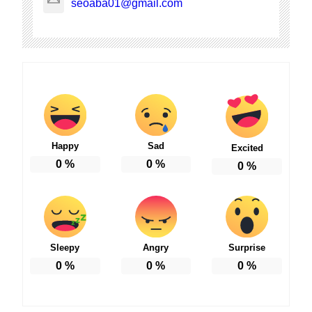
seoaba01@gmail.com
Happy
Sad
Excited
0
%
0
%
0
%
Sleepy
Angry
Surprise
0
%
0
%
0
%