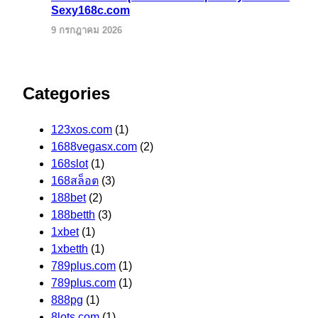
Sexy168c.com
9 กรกฎาคม 2026
Categories
123xos.com
(1)
1688vegasx.com
(2)
168slot
(1)
168สล็อต
(3)
188bet
(2)
188betth
(3)
1xbet
(1)
1xbetth
(1)
789plus.com
(1)
789plus.com
(1)
888pg
(1)
8lots.com
(1)