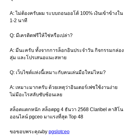
A: ไม่ต้องครับผม ระบบถอนออโต้ 100% เงินเข้าข้างใน
1-2 นาที
Q: มีเครดิตฟรีให้ใช่หรือเปล่า?
A: มีนะครับ ทั้งจากการล็อกอินประจำวัน กิจกรรมกล่อง
สุ่ม และโปรเสนอแนะสหาย
Q: เว็บไซต์แห่งนี้เหมาะกับคนเล่นมือใหม่ไหม?
A: เหมาะมากครับ ด้วยเหตุว่าอินเตอร์เฟซใช้งานง่าย
ไม่มีอะไรสลับซับซ้อนเลย
สล็อตแตกหนัก สล็อตpg 4 ธันวา 2568 Claribel คาสิโน
ออนไลน์ pgceo มาแรงที่สุด Top 48
ขอขอบพระคุณby
pgslotceo