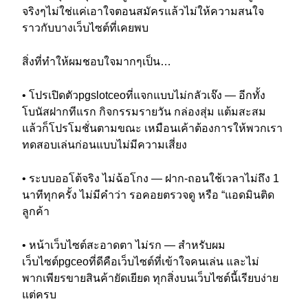
จริงๆไม่ใช่แค่เอาใจตอนสมัครแล้วไม่ให้ความสนใจ
ราวกับบางเว็บไซต์ที่เคยพบ
สิ่งที่ทำให้ผมชอบใจมากๆเป็น…
• โปรเปิดตัวpgslotceoที่แจกแบบไม่กลัวเจ๊ง — อีกทั้ง
โบนัสฝากทีแรก กิจกรรมรายวัน กล่องสุ่ม แต้มสะสม
แล้วก็โปรโมชั่นตามขณะ เหมือนเค้าต้องการให้พวกเรา
ทดสอบเล่นก่อนแบบไม่มีความเสี่ยง
• ระบบออโต้จริง ไม่ฉ้อโกง — ฝาก-ถอนใช้เวลาไม่ถึง 1
นาทีทุกครั้ง ไม่มีคำว่า รอคอยตรวจดู หรือ “แอดมินติด
ลูกค้า
• หน้าเว็บไซต์สะอาดตา ไม่รก — สำหรับผม
เว็บไซต์pgceoที่ดีคือเว็บไซต์ที่เข้าใจคนเล่น และไม่
พากเพียรขายสินค้ายัดเยียด ทุกสิ่งบนเว็บไซต์นี้เรียบง่าย
แต่ครบ