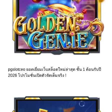
pgslotceo ยอดเยี่ยมเว็บสล็อตใหม่ล่าสุด ชั้น 1 ต้อนรับปี
2026 โปรโมชั่นเปิดตัวจัดเต็มจริง !