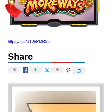
https://t.co/BTJhPMR3ct
Share