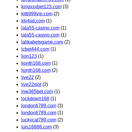
kingxxxbet123.com
(3)
kitti999vip.com
(2)
ktv4sd.com
(1)
lala55-casino.com
(1)
lala55-casino.com
(1)
lalikabetsgame.com
(2)
lcbet444.com
(1)
lion123
(1)
lionth168.com
(1)
lionth168.com
(2)
live22
(2)
live22slot
(2)
lnw365bet.com
(1)
lockdown168
(1)
london6789.com
(3)
london6789.com
(1)
luckycat789.com
(2)
luis16888.com
(3)