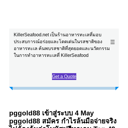
380 St Kilda Road,
Melbourne, Australia
KillerSeafood.net เป็นร้านอาหารทะเลที่มอบ
ประสบการณ์อร่อยและโดดเด่นในรสชาติของ
อาหารทะเล ค้นพบรสชาติที่สุดยอดและนวัตกรรม
ในการทำอาหารทะเลที่ KillerSeafood
Get a Quote
pggold88 เข้าสู่ระบบ 4 May
pggold88 สมัคร กำไรล้นมือจ่ายจริง