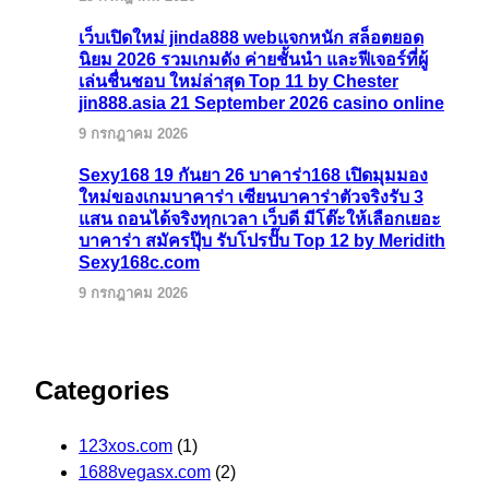
เว็บเปิดใหม่ jinda888 webแจกหนัก สล็อตยอด
นิยม 2026 รวมเกมดัง ค่ายชั้นนำ และฟีเจอร์ที่ผู้
เล่นชื่นชอบ ใหม่ล่าสุด Top 11 by Chester
jin888.asia 21 September 2026 casino online
9 กรกฎาคม 2026
Sexy168 19 กันยา 26 บาคาร่า168 เปิดมุมมอง
ใหม่ของเกมบาคาร่า เซียนบาคาร่าตัวจริงรับ 3
แสน ถอนได้จริงทุกเวลา เว็บดี มีโต๊ะให้เลือกเยอะ
บาคาร่า สมัครปุ๊บ รับโปรปั๊บ Top 12 by Meridith
Sexy168c.com
9 กรกฎาคม 2026
Categories
123xos.com
(1)
1688vegasx.com
(2)