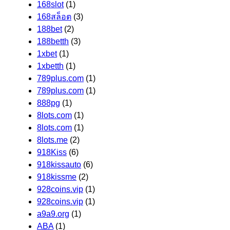
168slot
(1)
168สล็อต
(3)
188bet
(2)
188betth
(3)
1xbet
(1)
1xbetth
(1)
789plus.com
(1)
789plus.com
(1)
888pg
(1)
8lots.com
(1)
8lots.com
(1)
8lots.me
(2)
918Kiss
(6)
918kissauto
(6)
918kissme
(2)
928coins.vip
(1)
928coins.vip
(1)
a9a9.org
(1)
ABA
(1)