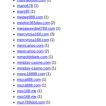
marinapluss.com
(1)
mario678
(1)
mars95
(1)
medee989.com
(1)
meekin365day.com
(2)
megawaysbet789.com
(1)
mercyrosa168.com
(3)
mercyrosa168.com
(1)
mexicanoo.com
(1)
mexicanoo.com
(2)
mmgoldsbets.com
(1)
mmplay-casino.com
(1)
mmplay-casino.com
(1)
mono16888.com
(1)
moza888.com
(1)
moza888.com
(1)
msx168.me
(1)
msx168.me
(1)
mun789slot.com
(1)