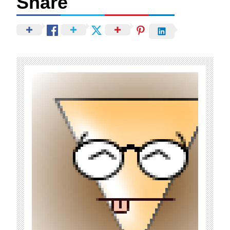
Share