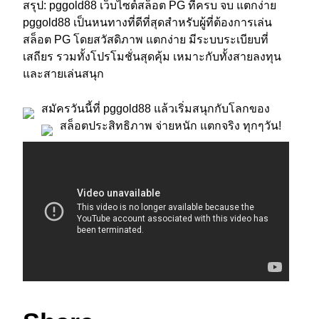
สรุป: pggold88 เว็บไซต์สล็อต PG ที่ครบ จบ แตกง่าย
pggold88 เป็นหนทางที่ดีที่สุดสำหรับผู้ที่ต้องการเล่น
สล็อต PG โดยสวัสดิภาพ แตกง่าย มีระบบระเบียบที่
เสถียร รวมทั้งโปรโมชั่นสุดคุ้ม เหมาะกับทั้งสายลงทุน
และสายเล่นสนุก
สมัครวันนี้ที่ pggold88 แล้วเริ่มสนุกกับโลกของ
สล็อตประสิทธิภาพ จ่ายหนัก แตกจริง ทุกๆวัน!