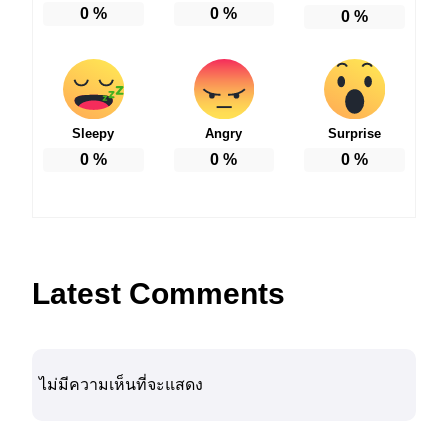
0
%
0
%
0
%
Sleepy
Angry
Surprise
0
%
0
%
0
%
Latest Comments
ไม่มีความเห็นที่จะแสดง