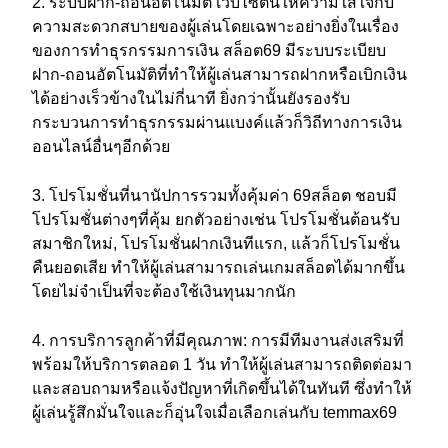
2. ระบบฝาก-ถอนอัตโนมัติ เว็บไซต์นี้ให้ความใส่ใจกับ
ความสะดวกสบายของผู้เล่นโดยเฉพาะอย่างยิ่งในเรื่อง
ของการทำธุรกรรมการเงิน สล็อต69 มีระบบระเบียบ
ฝาก-ถอนอัตโนมัติที่ทำให้ผู้เล่นสามารถฝากหรือเบิกเงิน
ได้อย่างเร็วข้างในไม่กี่นาที ยิ่งกว่านั้นยังรองรับ
กระบวนการทำธุรกรรมผ่านแบงค์แล้วก็วิถีทางการเงิน
ออนไลน์อื่นๆอีกด้วย
3. โปรโมชั่นที่นานัปการรวมทั้งคุ้มค่า 69สล็อต ชอบมี
โปรโมชั่นต่างๆที่คุ้ม ยกตัวอย่างเช่น โปรโมชั่นต้อนรับ
สมาชิกใหม่, โปรโมชั่นฝากเงินทีแรก, แล้วก็โปรโมชั่น
คืนยอดเสีย ทำให้ผู้เล่นสามารถเล่นเกมสล็อตได้มากขึ้น
โดยไม่จำเป็นที่จะต้องใช้เงินทุนมากนัก
4. การบริการลูกค้าที่มีคุณภาพ: การมีทีมงานส่งเสริมที่
พร้อมให้บริการตลอด 1 วัน ทำให้ผู้เล่นสามารถติดต่อมา
และสอบถามหรือแจ้งปัญหาที่เกิดขึ้นได้ในทันที ซึ่งทำให้
ผู้เล่นรู้สึกมั่นใจและก็อุ่นใจเมื่อเลือกเล่นกับ temmax69