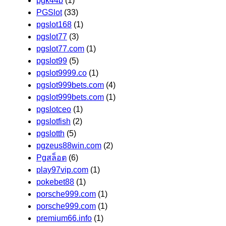
pgk44b
(1)
PGSlot
(33)
pgslot168
(1)
pgslot77
(3)
pgslot77.com
(1)
pgslot99
(5)
pgslot9999.co
(1)
pgslot999bets.com
(4)
pgslot999bets.com
(1)
pgslotceo
(1)
pgslotfish
(2)
pgslotth
(5)
pgzeus88win.com
(2)
Pgสล็อต
(6)
play97vip.com
(1)
pokebet88
(1)
porsche999.com
(1)
porsche999.com
(1)
premium66.info
(1)