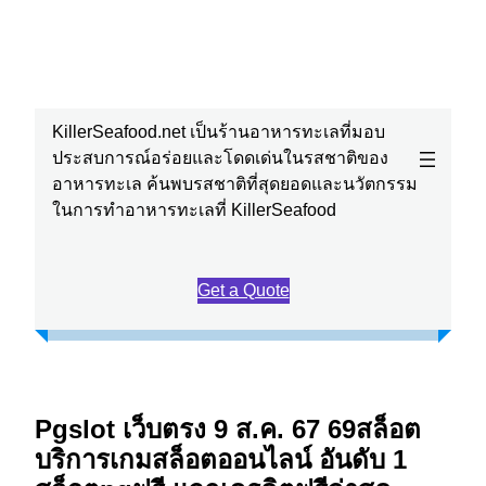
380 St Kilda Road,
Melbourne, Australia
KillerSeafood.net เป็นร้านอาหารทะเลที่มอบ
ประสบการณ์อร่อยและโดดเด่นในรสชาติของ
อาหารทะเล ค้นพบรสชาติที่สุดยอดและนวัตกรรม
ในการทำอาหารทะเลที่ KillerSeafood
Get a Quote
Pgslot เว็บตรง 9 ส.ค. 67 69สล็อต
บริการเกมสล็อตออนไลน์ อันดับ 1