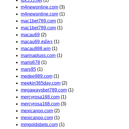
lux555.net
(1)
m4newonline.com
(3)
m4newonline.com
(1)
mac1bet789.com
(1)
mac1bet789.com
(1)
macau69
(2)
macau69 สมัคร
(1)
macau888.win
(1)
marinapluss.com
(1)
mario678
(1)
mars95
(1)
medee989.com
(1)
meekin365day.com
(2)
megawaysbet789.com
(1)
mercyrosa168.com
(1)
mercyrosa168.com
(3)
mexicanoo.com
(2)
mexicanoo.com
(1)
mmgoldsbets.com
(1)