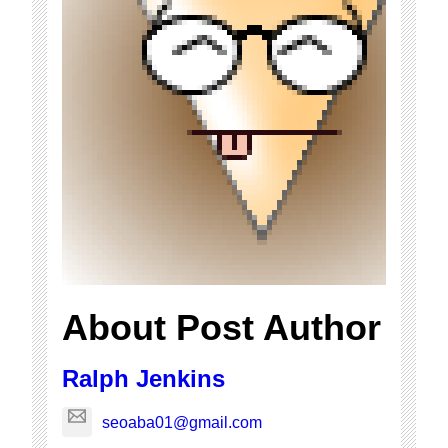
About Post Author
Ralph Jenkins
seoaba01@gmail.com