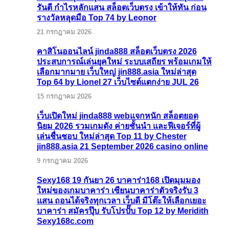
รันตี กำไรหลักแสน สล็อตเว็บตรง เข้าให้ทัน ก่อน
รางวัลหลุดมือ Top 74 by Leonor
21 กรกฎาคม 2026
คาสิโนออนไลน์ jinda888 สล็อตเว็บตรง 2026
ประสบการณ์เล่นยุคใหม่ ระบบเสถียร พร้อมเกมให้
เลือกมากมาย เว็บใหญ่ jin888.asia ใหม่ล่าสุด
Top 64 by Lionel 27 เว็บไซต์แตกง่าย JUL 26
15 กรกฎาคม 2026
เว็บเปิดใหม่ jinda888 webแจกหนัก สล็อตยอด
นิยม 2026 รวมเกมดัง ค่ายชั้นนำ และฟีเจอร์ที่ผู้
เล่นชื่นชอบ ใหม่ล่าสุด Top 11 by Chester
jin888.asia 21 September 2026 casino online
9 กรกฎาคม 2026
Sexy168 19 กันยา 26 บาคาร่า168 เปิดมุมมอง
ใหม่ของเกมบาคาร่า เซียนบาคาร่าตัวจริงรับ 3
แสน ถอนได้จริงทุกเวลา เว็บดี มีโต๊ะให้เลือกเยอะ
บาคาร่า สมัครปุ๊บ รับโปรปั๊บ Top 12 by Meridith
Sexy168c.com