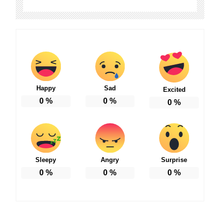
Happy
Sad
Excited
0
%
0
%
0
%
Sleepy
Angry
Surprise
0
%
0
%
0
%