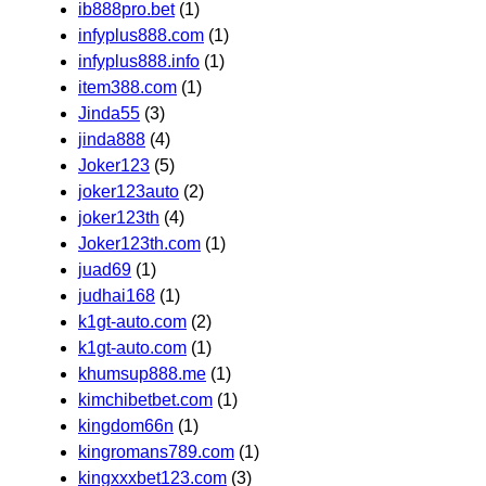
ib888pro.bet
(1)
infyplus888.com
(1)
infyplus888.info
(1)
item388.com
(1)
Jinda55
(3)
jinda888
(4)
Joker123
(5)
joker123auto
(2)
joker123th
(4)
Joker123th.com
(1)
juad69
(1)
judhai168
(1)
k1gt-auto.com
(2)
k1gt-auto.com
(1)
khumsup888.me
(1)
kimchibetbet.com
(1)
kingdom66n
(1)
kingromans789.com
(1)
kingxxxbet123.com
(3)