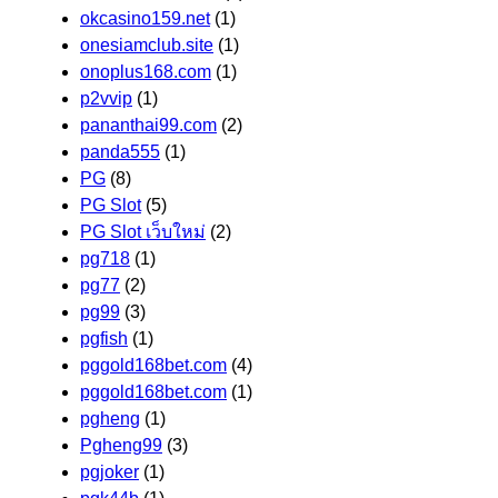
okcasino159.net
(1)
onesiamclub.site
(1)
onoplus168.com
(1)
p2vvip
(1)
pananthai99.com
(2)
panda555
(1)
PG
(8)
PG Slot
(5)
PG Slot เว็บใหม่
(2)
pg718
(1)
pg77
(2)
pg99
(3)
pgfish
(1)
pggold168bet.com
(4)
pggold168bet.com
(1)
pgheng
(1)
Pgheng99
(3)
pgjoker
(1)