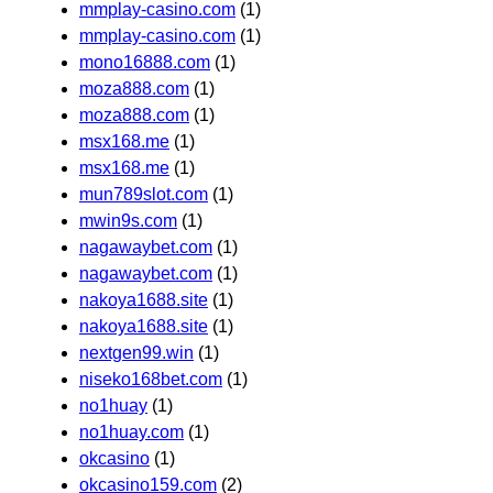
mmplay-casino.com
(1)
mmplay-casino.com
(1)
mono16888.com
(1)
moza888.com
(1)
moza888.com
(1)
msx168.me
(1)
msx168.me
(1)
mun789slot.com
(1)
mwin9s.com
(1)
nagawaybet.com
(1)
nagawaybet.com
(1)
nakoya1688.site
(1)
nakoya1688.site
(1)
nextgen99.win
(1)
niseko168bet.com
(1)
no1huay
(1)
no1huay.com
(1)
okcasino
(1)
okcasino159.com
(2)