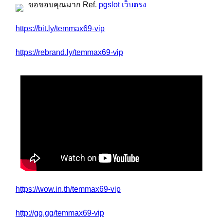
ขอขอบคุณมาก Ref.
pgslot เว็บตรง
https://bit.ly/temmax69-vip
https://rebrand.ly/temmax69-vip
https://wow.in.th/temmax69-vip
http://gg.gg/temmax69-vip