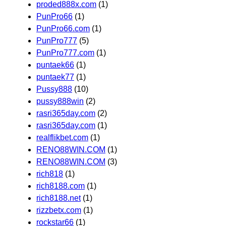
proded888x.com
(1)
PunPro66
(1)
PunPro66.com
(1)
PunPro777
(5)
PunPro777.com
(1)
puntaek66
(1)
puntaek77
(1)
Pussy888
(10)
pussy888win
(2)
rasri365day.com
(2)
rasri365day.com
(1)
realflikbet.com
(1)
RENO88WIN.COM
(1)
RENO88WIN.COM
(3)
rich818
(1)
rich8188.com
(1)
rich8188.net
(1)
rizzbetx.com
(1)
rockstar66
(1)