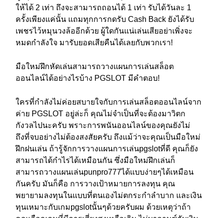
ให้ได้ 2 เท่า ถึงจะสามารถถอนได้ 1 เท่า รับได้วันละ 1
ครั้งเพียงแค่นั้น แถมทุกการกดรับ Cash Back ยังได้รับ
เพชรไว้หมุนวงล้ออีกด้วย ผู้ใดกันแน่เล่นเสียอย่าเพิ่งจะ
หมดกำลังใจ มารับยอดเสียคืนได้เลยกับพวกเรา!
มือใหม่ฝึกหัดเล่นสามารถวางแผนการเล่นสล็อต
ออนไลน์ได้อย่างไรบ้าง PGSLOT มีคำตอบ!
ใครที่กำลังไม่ค่อยสบายใจกับการเล่นสล็อตออนไลน์จาก
ค่าย PGSLOT อยู่ล่ะก็ คุณไม่จำเป็นที่จะต้องมาวิตก
กังวลไปนะครับ พราะการพนันออนไลน์ของคุณยังไม่
ถึงที่จบอย่างไม่ต้องสงสัยครับ ถึงแม้ว่าจะคุณเป็นมือใหม่
ฝึกฝนเล่น ถ้ารู้จักการวางแผนการเล่นpgslotที่ดี คุณก็ยัง
สามารถได้กำไรได้เหมือนกัน ซึ่งมือใหม่ฝึกเล่นก็
สามารถวางแผนเล่นpunpro777ได้แบบง่ายๆได้เหมือน
กันครับ มันก็คือ การวางเป้าหมายการลงทุน คุณ
พยายามลงทุนในแบบที่ตนเองไม่ตกระกำลำบาก และเงิน
ทุนเหมาะกับเกมpgslotนั้นๆด้วยครับผม ด้วยเหตุว่าถ้า