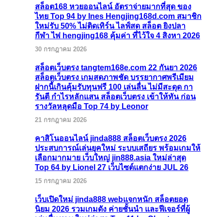
สล็อต168 หวยออนไลน์ อัตราจ่ายมากที่สุด ของ
ไทย Top 94 by Ines Hengjing168d.com สมาชิก
ใหม่รับ 50% ไม่ติดเทิร์น ไลฟ์สด สล็อต ยิงปลา
กีฬา ไพ่ hengjing168 คุ้มค่า ที่ไว้ใจ 4 สิงหา 2026
30 กรกฎาคม 2026
สล็อตเว็บตรง tangtem168e.com 22 กันยา 2026
สล็อตเว็บตรง เกมสดภาพชัด บรรยากาศพรีเมียม
ฝากนี้เกินคุ้มรับทุนฟรี 100 เล่นลื่น ไม่มีสะดุด กา
รันตี กำไรหลักแสน สล็อตเว็บตรง เข้าให้ทัน ก่อน
รางวัลหลุดมือ Top 74 by Leonor
21 กรกฎาคม 2026
คาสิโนออนไลน์ jinda888 สล็อตเว็บตรง 2026
ประสบการณ์เล่นยุคใหม่ ระบบเสถียร พร้อมเกมให้
เลือกมากมาย เว็บใหญ่ jin888.asia ใหม่ล่าสุด
Top 64 by Lionel 27 เว็บไซต์แตกง่าย JUL 26
15 กรกฎาคม 2026
เว็บเปิดใหม่ jinda888 webแจกหนัก สล็อตยอด
นิยม 2026 รวมเกมดัง ค่ายชั้นนำ และฟีเจอร์ที่ผู้