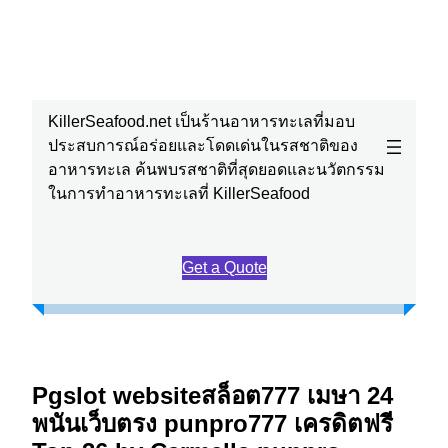
380 St Kilda Road,
Melbourne, Australia
KillerSeafood.net เป็นร้านอาหารทะเลที่มอบ
ประสบการณ์อร่อยและโดดเด่นในรสชาติของ
อาหารทะเล ค้นพบรสชาติที่สุดยอดและนวัตกรรม
ในการทำอาหารทะเลที่ KillerSeafood
Get a Quote
Pgslot websiteสล็อต777 เมษา 24
พนันเว็บตรง punpro777 เครดิตฟรี