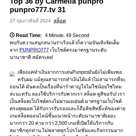
Top 36 by Carmella punpro
punpro777.tv 31
27 กุมภาพันธ์ 2024
สล็อต
Read Time:
4 Minute, 49 Second
พบกับความสนุกสนานร่าเริงแล้วก็ความบันเทิงจัดเต็ม
จาก
PUNPRO777
เว็บไซต์ตรงมาตรฐานระดับ
นานาชาติ สมัครเลย!
เพียงแค่ทำเงินจากการเล่นPunproมันยังไม่เพียงพอ
ครับผม แม้คุณสามารถทำเงินได้แล้วไม่สามารถที่จะ
ถอนได้ มันคงเป็นเรื่องที่น่ารำคาญใจไม่ใช่น้อยใช่ไหม
ล่ะนะครับ ลองใช้บริการกับพวกเรา สล็อต ดูสิขอรับ! เรา
เป็นสล็อตเว็บไซต์ตรงไม่ผ่านเอเย่นต์ มาตรฐานเว็บไซต์
ตรงสุดยอด ได้รับการรับรองและก็ถือลิขสิทธิ์แท้ของค่าย
เกมสล็อตออนไลน์ชั้นแนวหน้าระดับนานาชาติเยอะ
มากกว่า 20 ค่าย กว่า 2,500 เกมที่เปิดให้บริการกับ
สมาชิกทุกท่าน ไม่พลาดทุกโปรโมชั่นและกิจกรรมมาก