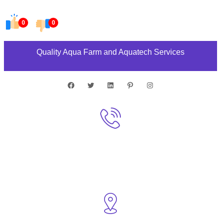
0
0
Quality Aqua Farm and Aquatech Services
Facebook
Twitter
LinkedIn
Pinterest
Instagram
Call Us : 310 – 123-456
+123-456-7890