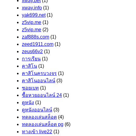
xway.bet
(1)
xway.info
(1)
yak699.net
(1)
z5vip.me
(1)
z5vip.me
(2)
zaf888s.com
(1)
zeed1911.com
(1)
zeus66v2
(1)
การเรียน
(1)
คาสิโน
(1)
คาสิโนครบวงจร
(1)
คาสิโนออนไลน์
(3)
ซอยเบท
(1)
ซื้อหวยออนไลน์ 24
(1)
ดูหนัง
(1)
ดูหนังออนไลน์
(3)
ทดลองเล่นสล็อต
(4)
ทดลองเล่นสล็อต pg
(6)
ทางเข้า live22
(1)