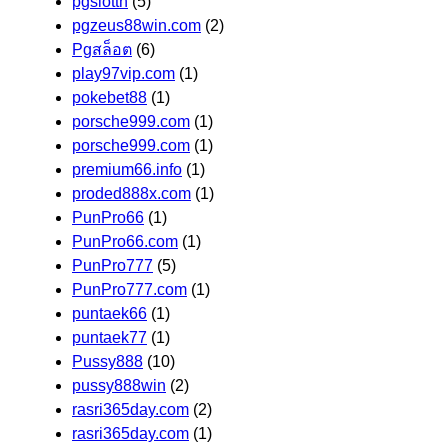
pgslotth
(5)
pgzeus88win.com
(2)
Pgสล็อต
(6)
play97vip.com
(1)
pokebet88
(1)
porsche999.com
(1)
porsche999.com
(1)
premium66.info
(1)
proded888x.com
(1)
PunPro66
(1)
PunPro66.com
(1)
PunPro777
(5)
PunPro777.com
(1)
puntaek66
(1)
puntaek77
(1)
Pussy888
(10)
pussy888win
(2)
rasri365day.com
(2)
rasri365day.com
(1)