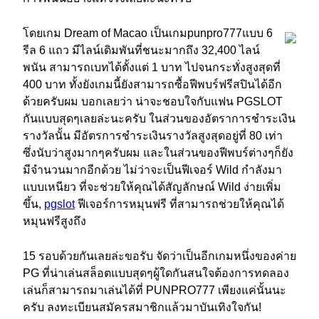
โดยเกม Dream of Macao เป็นเกมpunpro777แบบ 6
รีล 6 แถว มีไลน์เดิมพันที่ชนะมากถึง 32,400 ไลน์
พนัน สามารถเบทได้ตั้งแต่ 1 บาท ไปจนกระทั่งสูงสุดที่
400 บาท ทั้งยังเกมนี้ยังสามารถซื้อฟีพบร์ฟรีสปินได้อีก
ด้วยครับผม บอกเลยว่า น่าจะชอบใจกับแฟน PGSLOT
กันแบบสุดๆเลยล่ะนะครับ ในส่วนของอัตราการชำระเงิน
รางวัลนั้น มีอัตรการชำระเงินรางวัลสูงสุดอยู่ที่ 80 เท่า
ซึ่งนับว่าสูงมากๆครับผม และในส่วนของฟีพบร์ต่างๆก็ยัง
มีจำนวนมากอีกด้วย ไม่ว่าจะเป็นฟีเจอร์ Wild กำลังมา
แบบเหนียว ที่จะช่วยให้คุณได้สัญลักษณ์ Wild ง่ายเพิ่ม
ขึ้น,
pgslot
ฟีเจอร์การหมุนฟรี ที่สามารถช่วยให้คุณได้
หมุนฟรีสูงถึง
15 รอบด้วยกันเลยล่ะขอรับ จัดว่าเป็นอีกเกมหนึ่งของค่าย
PG ที่น่าเล่นสล็อตแบบสุดๆผู้ใดกันสนใจต้องการทดลอง
เล่นก็สามารถมาเล่นได้ที่ PUNPRO777 เพียงแค่นั้นนะ
ครับ ลงทะเบียนสมัครสมาชิกแล้วมาบันเทิงใจกัน!