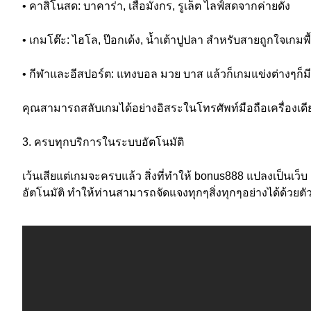
• คาสิโนสด: บาคาร่า, เสือมังกร, รูเล็ต ไลฟ์สดจากค่ายดัง
• เกมโต๊ะ: ไฮโล, ป๊อกเด้ง, น้ำเต้าปูปลา สำหรับสายถูกใจเกมพื
• กีฬาและอีสปอร์ต: แทงบอล มวย บาส แล้วก็เกมแข่งต่างๆก็ม
คุณสามารถสลับเกมได้อย่างอิสระในโทรศัพท์มือถือเครื่องเดีย
3. ครบทุกบริการในระบบอัตโนมัติ
เว้นเสียแต่เกมจะครบแล้ว สิ่งที่ทำให้ bonus888 แปลงเป็นเว็
อัตโนมัติ ทำให้ท่านสามารถจัดแจงทุกๆสิ่งทุกๆอย่างได้ด้วยตั