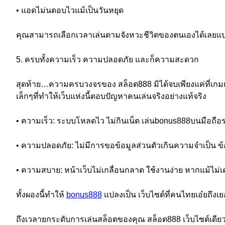
• แอดไม่นตอบไวแม้เป็นวันหยุด
คุณสามารถเลือกเวลาเล่นตามจังหวะชีวิตของตนเองได้เลยแบบ
5. ครบทั้งความเร็ว ความปลอดภัย และก็ความสะดวก
สุดท้าย…ความครบวงจรของ สล็อต888 มิได้จบเพียงแค่ที่เกมเ
เล็กๆที่ทำให้เว็บแห่งนี้ตอบปัญหาคนเล่นจริงอย่างแท้จริง
• ความเร็ว: ระบบโหลดไว ไม่กินเน็ต เล่นbonus888บนมือถือรา
• ความปลอดภัย: ไม่มีการขอข้อมูลส่วนตัวเกินความจำเป็น ข้อม
• ความสบาย: หน้าเว็บไม่เกลื่อนกลาด ใช้งานง่าย หากแม้ไม่
ทั้งผองนี้ทำให้
bonus888
แปลงเป็น เว็บไซต์ที่คนไทยเอ๋ยถึงเ
ถึงเวลายกระดับการเล่นสล็อตของคุณ สล็อต888 เว็บไซต์เดียวที่