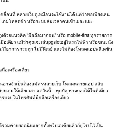
านั้น
ลื่อนที่ หลายเว็บดูเหมือนจะใช้งานได้ แต่ว่าพอเพียงเล่น
กิน เกมโหลดช้า หรือระบบล่มเวลาคนเข้าเยอะแยะ
ับปรุงด้วยแนวคิด “มือถือมาก่อน” หรือ mobile-first ทุกรายการ
มือเดียว แม้ว่าคุณจะเล่นpgslotอยู่ในรถไฟฟ้า หรือขณะนั่ง
่มีอาการกระตุก ไม่มีดีเลย์ และไม่ต้องโหลดแอปพลิเคชัน
ถือเครื่องเดียว
คุณอาจจำเป็นต้องสมัครหลายเว็บ โหลดหลายแอป สลับ
่ายเกมให้เสียเวลา แต่วันนี้…ทุกปัญหาจบลงได้ในที่เดียว
้ครบจบในโทรศัพท์มือถือเครื่องเดียว
้รวมค่ายยอดนิยมจากทั้งทวีปเอเชียแล้วก็ยุโรปไว้เป็น