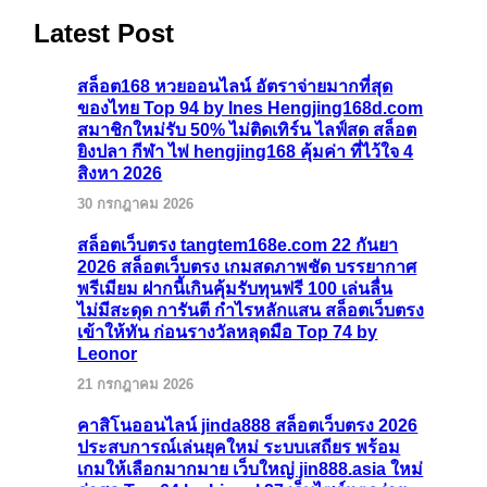
Latest Post
สล็อต168 หวยออนไลน์ อัตราจ่ายมากที่สุด
ของไทย Top 94 by Ines Hengjing168d.com
สมาชิกใหม่รับ 50% ไม่ติดเทิร์น ไลฟ์สด สล็อต
ยิงปลา กีฬา ไพ่ hengjing168 คุ้มค่า ที่ไว้ใจ 4
สิงหา 2026
30 กรกฎาคม 2026
สล็อตเว็บตรง tangtem168e.com 22 กันยา
2026 สล็อตเว็บตรง เกมสดภาพชัด บรรยากาศ
พรีเมียม ฝากนี้เกินคุ้มรับทุนฟรี 100 เล่นลื่น
ไม่มีสะดุด การันตี กำไรหลักแสน สล็อตเว็บตรง
เข้าให้ทัน ก่อนรางวัลหลุดมือ Top 74 by
Leonor
21 กรกฎาคม 2026
คาสิโนออนไลน์ jinda888 สล็อตเว็บตรง 2026
ประสบการณ์เล่นยุคใหม่ ระบบเสถียร พร้อม
เกมให้เลือกมากมาย เว็บใหญ่ jin888.asia ใหม่