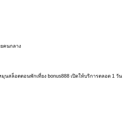
องคอยคนกลาง
มุนสล็อตตอนพักเที่ยง bonus888 เปิดให้บริการตลอด 1 วัน