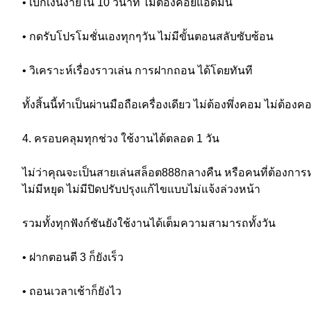
• เบิกเงินง่ายใน 10 วินาที ไม่ต้องคอยแอดมิน
• กดรับโปรโมชั่นเองทุกๆวัน ไม่มีขั้นตอนสลับซับซ้อน
• วิเคราะห์เรื่องราวเล่น การฝากถอน ได้โดยทันที
ทั้งสิ้นนี้ทำเป็นผ่านมือถือเครื่องเดียว ไม่ต้องพึ่งคอม ไม่ต้
4. ครอบคลุมทุกช่วง ใช้งานได้ตลอด 1 วัน
ไม่ว่าคุณจะเป็นสายเล่นสล็อต888กลางคืน หรือคนที่ต้องการห
ไม่มีหยุด ไม่มีปิดปรับปรุงแก้ไขแบบไม่แจ้งล่วงหน้า
รวมทั้งทุกฟังก์ชันยังใช้งานได้เต็มความสามารถทั้งวัน
• ฝากตอนตี 3 ก็ยังเร็ว
• ถอนเวลาเช้าก็ยังไว