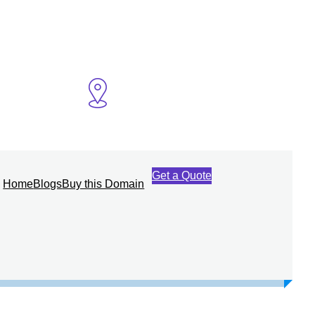
456
380 St Kilda Road,
Melbourne, Australia
Get a Quote
Home
Blogs
Buy this Domain