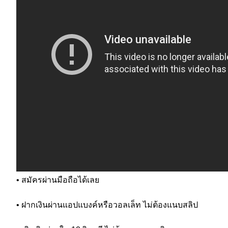
• สมัครผ่านมือถือได้เลย
• ฝากเงินผ่านแอปแบงค์หรือวอลเล็ท ไม่ต้องแนบสลิป