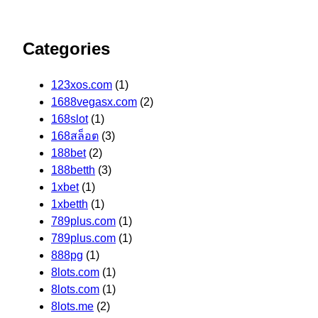
Categories
123xos.com
(1)
1688vegasx.com
(2)
168slot
(1)
168สล็อต
(3)
188bet
(2)
188betth
(3)
1xbet
(1)
1xbetth
(1)
789plus.com
(1)
789plus.com
(1)
888pg
(1)
8lots.com
(1)
8lots.com
(1)
8lots.me
(2)