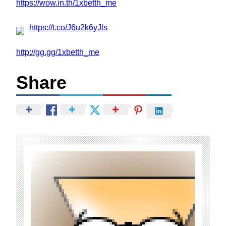
https://wow.in.th/1xbetth_me
https://t.co/J6u2k6yJls
http://gg.gg/1xbetth_me
Share