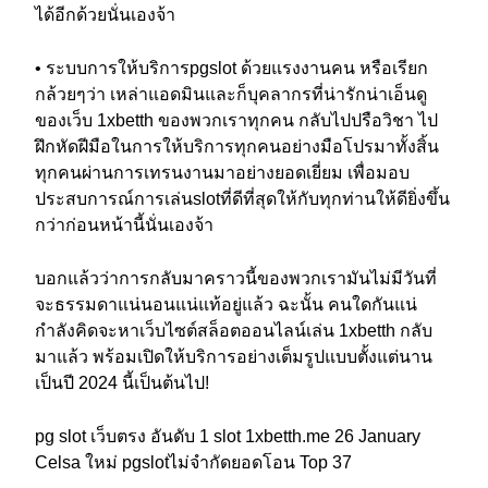
ได้อีกด้วยนั่นเองจ้า
• ระบบการให้บริการpgslot ด้วยแรงงานคน หรือเรียก
กล้วยๆว่า เหล่าแอดมินและก็บุคลากรที่น่ารักน่าเอ็นดู
ของเว็บ 1xbetth ของพวกเราทุกคน กลับไปปรือวิชา ไป
ฝึกหัดฝีมือในการให้บริการทุกคนอย่างมือโปรมาทั้งสิ้น
ทุกคนผ่านการเทรนงานมาอย่างยอดเยี่ยม เพื่อมอบ
ประสบการณ์การเล่นslotที่ดีที่สุดให้กับทุกท่านให้ดียิ่งขึ้น
กว่าก่อนหน้านี้นั่นเองจ้า
บอกแล้วว่าการกลับมาคราวนี้ของพวกเรามันไม่มีวันที่
จะธรรมดาแน่นอนแน่แท้อยู่แล้ว ฉะนั้น คนใดกันแน่
กำลังคิดจะหาเว็บไซต์สล็อตออนไลน์เล่น 1xbetth กลับ
มาแล้ว พร้อมเปิดให้บริการอย่างเต็มรูปแบบตั้งแต่นาน
เป็นปี 2024 นี้เป็นต้นไป!
pg slot เว็บตรง อันดับ 1 slot 1xbetth.me 26 January
Celsa ใหม่ pgslotไม่จำกัดยอดโอน Top 37