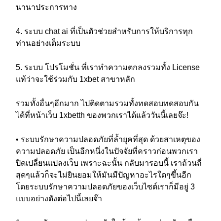
นานาประการทาง
4. ระบบ chat ai ที่เป็นตัวช่วยสำหรับการให้บริการทุก
ท่านอย่างเต็มระบบ
5. ระบบ โปรโมชั่น ที่เราทำความตกลงรวมทั้ง License
แท้ว่าจะใช้ร่วมกับ 1xbet สาขาหลัก
รวมทั้งอื่นๆอีกมาก ไปติดตามรวมทั้งทดสอบทดสอบกัน
ได้ที่หน้าเว็บ 1xbetth ของพวกเราได้แล้ววันนี้เลยจ๊ะ!
• ระบบรักษาความปลอดภัยที่ล้ำยุคที่สุด ด้วยสาเหตุของ
ความปลอดภัย เป็นอีกหนึ่งในปัจจัยที่คราวก่อนพวกเรา
ปิดเปลี่ยนแปลงเว็บ เพราะฉะนั้น กลับมารอบนี้ เราถ้วนถี่
สุดๆแล้วก็จะไม่ยินยอมให้มันมีปัญหาอะไรใดๆขึ้นอีก
โดยระบบรักษาความปลอดภัยของเว็บไซต์เราก็มีอยู่ 3
แบบอย่างดังต่อไปนี้เลยจ๊า