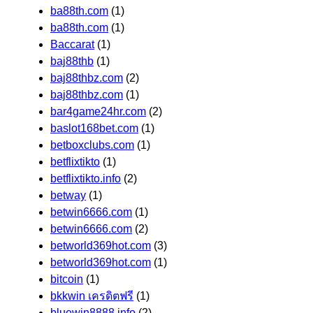
ba88th.com
(1)
ba88th.com
(1)
Baccarat
(1)
baj88thb
(1)
baj88thbz.com
(2)
baj88thbz.com
(1)
bar4game24hr.com
(2)
baslot168bet.com
(1)
betboxclubs.com
(1)
betflixtikto
(1)
betflixtikto.info
(2)
betway
(1)
betwin6666.com
(1)
betwin6666.com
(2)
betworld369hot.com
(3)
betworld369hot.com
(1)
bitcoin
(1)
bkkwin เครดิตฟรี
(1)
bluewin8888.info
(2)