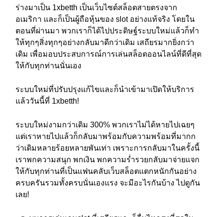
ร่างมาเป็น 1xbetth เป็นเว็บไซต์สล็อตสายตรงจาก
อเมริกา และก็เป็นผู้ถือหุ้นของ slot อย่างแท้จริง โดยใน
ตอนที่ผ่านมา พวกเราก็ได้ไปประดิษฐ์ระบบใหม่แล้วก็ทำ
ให้ทุกๆสิ่งทุกๆอย่างกลับมาดีกว่าเดิม เสถียรมากยิ่งกว่า
เดิม เพื่อมอบประสบการณ์การเล่นสล็อตออนไลน์ที่ดีที่สุด
ให้กับทุกท่านนั่นเอง
ระบบใหม่ที่ปรับปรุงแก้ไขและก็นำเข้ามาเปิดให้บริการ
แล้ววันนี้ที่ 1xbetth!
ระบบใหม่งามกว่าเดิม 300% พวกเราไม่ได้หายไปเฉยๆ
แต่เราหายไปแล้วก็กลับมาพร้อมกับความพร้อมที่มากก
ว่าเดิมหลายร้อยหลายพันเท่า เพราะการกลับมาในครั้งนี้
เราพกความสนุก พกเงิน พกความร่ำรวยกลับมาจ่ายแจก
ให้กับทุกท่านที่เป็นแฟนคลับเว็บสล็อตแตกหนักกันอย่าง
ครบครันรวมทั้งครบนั่นเองแรง จะมีอะไรกันบ้าง ไปดูกัน
เลย!