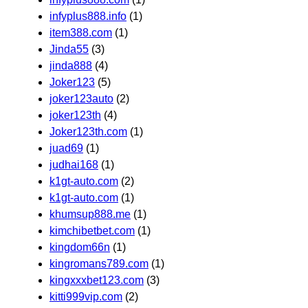
infyplus888.info
(1)
item388.com
(1)
Jinda55
(3)
jinda888
(4)
Joker123
(5)
joker123auto
(2)
joker123th
(4)
Joker123th.com
(1)
juad69
(1)
judhai168
(1)
k1gt-auto.com
(2)
k1gt-auto.com
(1)
khumsup888.me
(1)
kimchibetbet.com
(1)
kingdom66n
(1)
kingromans789.com
(1)
kingxxxbet123.com
(3)
kitti999vip.com
(2)