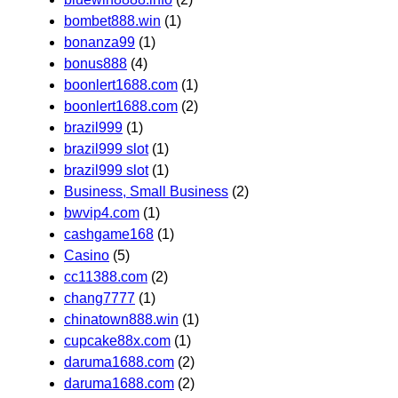
bombet888.win
(1)
bonanza99
(1)
bonus888
(4)
boonlert1688.com
(1)
boonlert1688.com
(2)
brazil999
(1)
brazil999 slot
(1)
brazil999 slot
(1)
Business, Small Business
(2)
bwvip4.com
(1)
cashgame168
(1)
Casino
(5)
cc11388.com
(2)
chang7777
(1)
chinatown888.win
(1)
cupcake88x.com
(1)
daruma1688.com
(2)
daruma1688.com
(2)