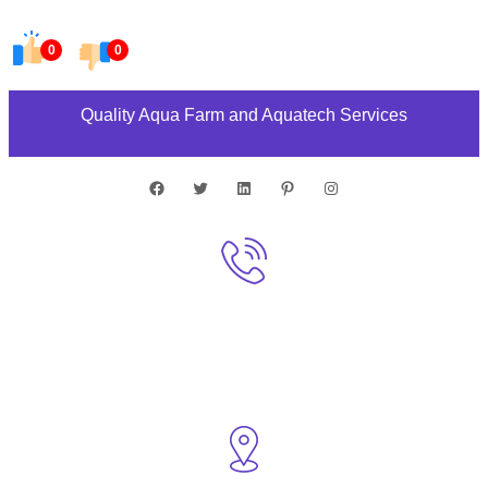
0
0
Quality Aqua Farm and Aquatech Services
Facebook
Twitter
LinkedIn
Pinterest
Instagram
Call Us : 310 – 123-456
+123-456-7890