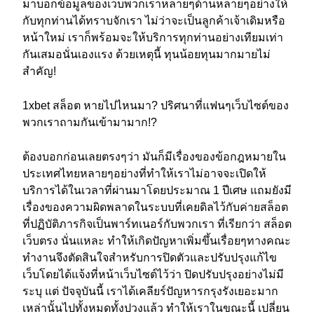
มาบอกข้อมูลของเว็บพวกเราหลายๆด้านหลายๆอย่างให้
กับทุกท่านได้ทราบจักเรา ไม่ว่าจะเป็นลูกค้าเจ้าเดิมหรือ
หน้าใหม่ เราก็พร้อมจะให้บริการทุกท่านอย่างเทียมเท่า
กันเสมอนั่นเองแรง ด้วยเหตุนี้ ทุนน้อยทุนมากมายไม่
สำคัญ!
1xbet สล็อต หายไปไหนมา? ปริศนาที่แฟนๆเว็บไซต์ของ
พวกเราถามกันเข้ามามาก!?
ต้องบอกก่อนเลยตรงๆว่า มันก็มีเรื่องของข้อกฎหมายใน
ประเทศไทยหลายๆอย่างที่ทำให้เราไม่อาจจะเปิดให้
บริการได้ในเวลาที่ผ่านมาโดยประมาณ 1 ปีเศษ แถมยังมี
เรื่องของความผิดพลาดในระบบที่เคยดิลไว้กับค่ายสล็อต
ที่ปฏิบัติภารกิจเป็นพาร์ทเนอร์กับพวกเรา ที่เรียกว่า สล็อต
เว็บตรง นั่นแหละ ทำให้เกิดปัญหาเพิ่มขึ้นเรื่อยๆทางคณะ
ทำงานจึงตัดสินใจสำหรับการปิดตัวและปรับปรุงแก้ไข
เว็บโดยได้แจ้งที่หน้าเว็บไซต์ไว้ว่า ปิดปรับปรุงอย่างไม่มี
ระบุ แต่ ปัจจุบันนี้ เราได้เคลียร์ปัญหารกรุงรังเยอะมาก
เหล่านั้นไปทั้งหมดทั้งปวงแล้ว ทำให้เราในขณะนี้ เปลี่ยน