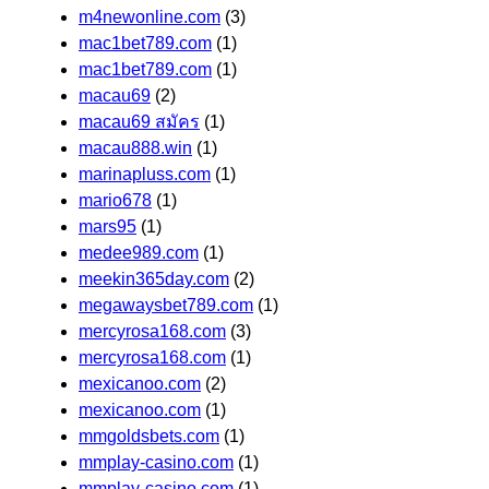
m4newonline.com
(3)
mac1bet789.com
(1)
mac1bet789.com
(1)
macau69
(2)
macau69 สมัคร
(1)
macau888.win
(1)
marinapluss.com
(1)
mario678
(1)
mars95
(1)
medee989.com
(1)
meekin365day.com
(2)
megawaysbet789.com
(1)
mercyrosa168.com
(3)
mercyrosa168.com
(1)
mexicanoo.com
(2)
mexicanoo.com
(1)
mmgoldsbets.com
(1)
mmplay-casino.com
(1)
mmplay-casino.com
(1)