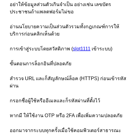
อย่าให้ข้อมูลส่วนตัวเกินจำเป็น อย่างเช่น เลขบัตร
ประชาชนถ้าแพลตฟอร์มไม่ขอ
อ่านนโยบายความเป็นส่วนตัวรวมทั้งกฎเกณฑ์การให้
บริการก่อนคลิกเห็นด้วย
การเข้าสู่ระบบโดยสวัสดิภาพ (
slot1111
เข้าระบบ)
ขั้นตอนการล็อกอินที่ปลอดภัย
สำรวจ URL และก็สัญลักษณ์ล็อค (HTTPS) ก่อนเข้ารหัส
ผ่าน
กรอกชื่อผู้ใช้หรืออีเมลและก็รหัสผ่านที่ตั้งไว้
หากมี ให้ใช้งาน OTP หรือ 2FA เพื่อเพิ่มความปลอดภัย
ออกมาจากระบบทุกครั้งเมื่อใช้คอมพิวเตอร์สาธารณะ