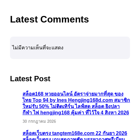
Latest Comments
ไม่มีความเห็นที่จะแสดง
Latest Post
สล็อต168 หวยออนไลน์ อัตราจ่ายมากที่สุด ของ
ไทย Top 94 by Ines Hengjing168d.com สมาชิก
ใหม่รับ 50% ไม่ติดเทิร์น ไลฟ์สด สล็อต ยิงปลา
กีฬา ไพ่ hengjing168 คุ้มค่า ที่ไว้ใจ 4 สิงหา 2026
30 กรกฎาคม 2026
สล็อตเว็บตรง tangtem168e.com 22 กันยา 2026
สล็อตเว็บตรง เกมสดภาพชัด บรรยากาศพรีเมียม