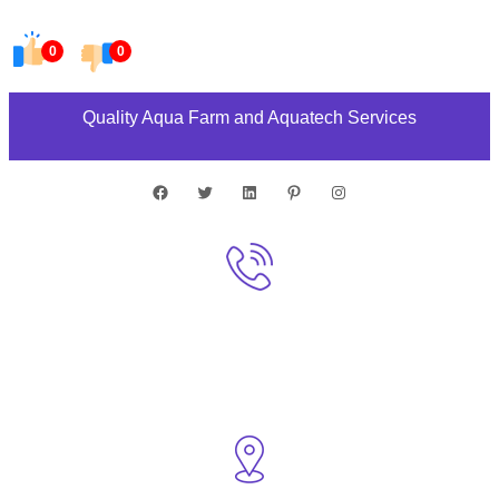
0
0
Quality Aqua Farm and Aquatech Services
Facebook
Twitter
LinkedIn
Pinterest
Instagram
Call Us : 310 – 123-456
+123-456-7890