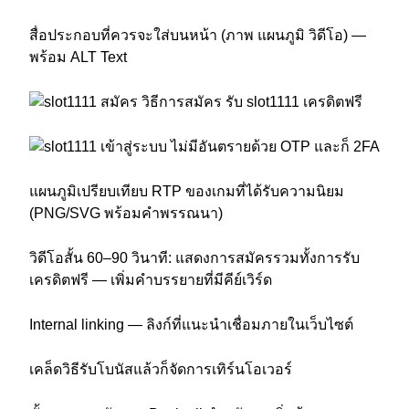
สื่อประกอบที่ควรจะใส่บนหน้า (ภาพ แผนภูมิ วิดีโอ) —
พร้อม ALT Text
แผนภูมิเปรียบเทียบ RTP ของเกมที่ได้รับความนิยม
(PNG/SVG พร้อมคำพรรณนา)
วิดีโอสั้น 60–90 วินาที: แสดงการสมัครรวมทั้งการรับ
เครดิตฟรี — เพิ่มคำบรรยายที่มีคีย์เวิร์ด
Internal linking — ลิงก์ที่แนะนำเชื่อมภายในเว็บไซต์
เคล็ดวิธีรับโบนัสแล้วก็จัดการเทิร์นโอเวอร์