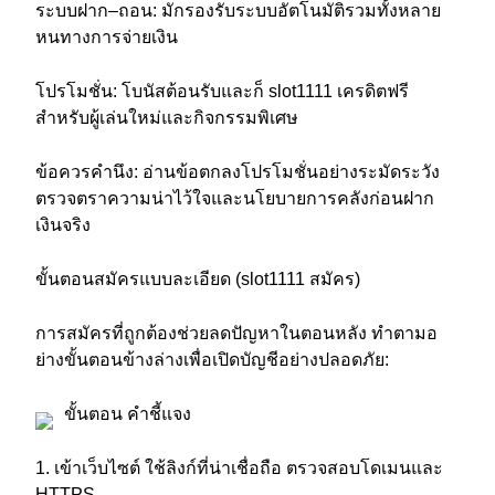
ระบบฝาก–ถอน: มักรองรับระบบอัตโนมัติรวมทั้งหลาย
หนทางการจ่ายเงิน
โปรโมชั่น: โบนัสต้อนรับและก็ slot1111 เครดิตฟรี
สำหรับผู้เล่นใหม่และกิจกรรมพิเศษ
ข้อควรคำนึง: อ่านข้อตกลงโปรโมชั่นอย่างระมัดระวัง
ตรวจตราความน่าไว้ใจและนโยบายการคลังก่อนฝาก
เงินจริง
ขั้นตอนสมัครแบบละเอียด (slot1111 สมัคร)
การสมัครที่ถูกต้องช่วยลดปัญหาในตอนหลัง ทำตามอ
ย่างขั้นตอนข้างล่างเพื่อเปิดบัญชีอย่างปลอดภัย:
ขั้นตอน คำชี้แจง
1. เข้าเว็บไซต์ ใช้ลิงก์ที่น่าเชื่อถือ ตรวจสอบโดเมนและ
HTTPS