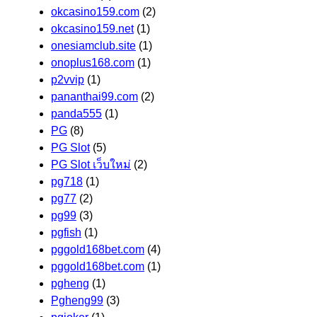
okcasino159.com
(2)
okcasino159.net
(1)
onesiamclub.site
(1)
onoplus168.com
(1)
p2vvip
(1)
pananthai99.com
(2)
panda555
(1)
PG
(8)
PG Slot
(5)
PG Slot เว็บใหม่
(2)
pg718
(1)
pg77
(2)
pg99
(3)
pgfish
(1)
pggold168bet.com
(4)
pggold168bet.com
(1)
pgheng
(1)
Pgheng99
(3)