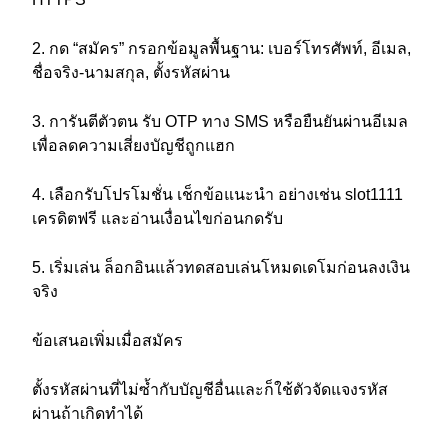
2. กด “สมัคร” กรอกข้อมูลพื้นฐาน: เบอร์โทรศัพท์, อีเมล,
ชื่อจริง-นามสกุล, ตั้งรหัสผ่าน
3. การันตีตัวตน รับ OTP ทาง SMS หรือยืนยันผ่านอีเมล
เพื่อลดความเสี่ยงบัญชีถูกแฮก
4. เลือกรับโปรโมชั่น เช็กข้อแนะนำ อย่างเช่น slot1111
เครดิตฟรี และอ่านเงื่อนไขก่อนกดรับ
5. เริ่มเล่น ล็อกอินแล้วทดสอบเล่นโหมดเดโมก่อนลงเงิน
จริง
ข้อเสนอเพิ่มเมื่อสมัคร
ตั้งรหัสผ่านที่ไม่ซ้ำกับบัญชีอื่นและก็ใช้ตัวจัดแจงรหัส
ผ่านถ้าเกิดทำได้