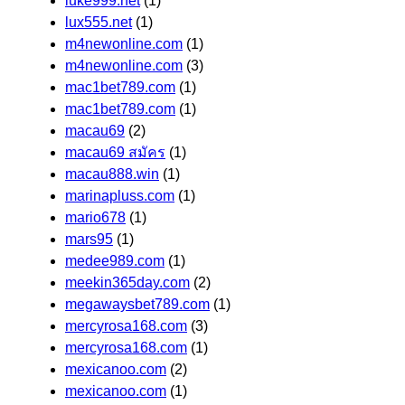
luke999.net
(1)
lux555.net
(1)
m4newonline.com
(1)
m4newonline.com
(3)
mac1bet789.com
(1)
mac1bet789.com
(1)
macau69
(2)
macau69 สมัคร
(1)
macau888.win
(1)
marinapluss.com
(1)
mario678
(1)
mars95
(1)
medee989.com
(1)
meekin365day.com
(2)
megawaysbet789.com
(1)
mercyrosa168.com
(3)
mercyrosa168.com
(1)
mexicanoo.com
(2)
mexicanoo.com
(1)