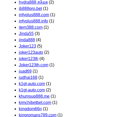
hydra888 สล็อต
(2)
ib888pro.bet
(1)
infyplus888.com
(1)
infyplus888.info
(1)
item388.com
(1)
Jinda55
(3)
jinda888
(4)
Joker123
(5)
joker123auto
(2)
joker123th
(4)
Joker123th.com
(1)
juad69
(1)
judhai168
(1)
k1gt-auto.com
(1)
k1gt-auto.com
(2)
khumsup888.me
(1)
kimchibetbet.com
(1)
kingdom66n
(1)
kingromans789.com
(1)