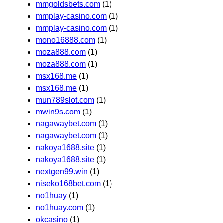
mmgoldsbets.com
(1)
mmplay-casino.com
(1)
mmplay-casino.com
(1)
mono16888.com
(1)
moza888.com
(1)
moza888.com
(1)
msx168.me
(1)
msx168.me
(1)
mun789slot.com
(1)
mwin9s.com
(1)
nagawaybet.com
(1)
nagawaybet.com
(1)
nakoya1688.site
(1)
nakoya1688.site
(1)
nextgen99.win
(1)
niseko168bet.com
(1)
no1huay
(1)
no1huay.com
(1)
okcasino
(1)