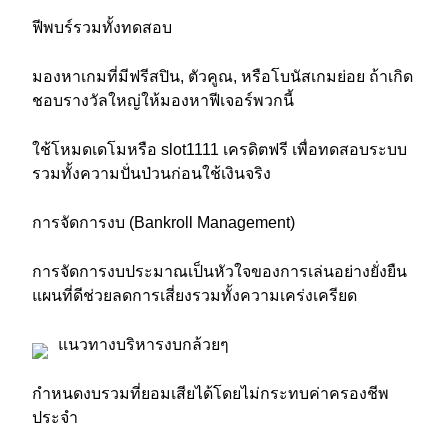
ฟีพบร์รวมทั้งทดสอบ
มองหาเกมที่มีฟรีสปิน, ตัวคูณ, หรือโบนัสเกมย่อย ถ้าเกิด
ชอบรางวัลใหญ่ให้มองหาฟีเจอร์พวกนี้
ใช้โหมดเดโมหรือ slot1111 เครดิตฟรี เพื่อทดสอบระบบ
รวมทั้งความปั่นป่วนก่อนใช้เงินจริง
การจัดการงบ (Bankroll Management)
การจัดการงบประมาณเป็นหัวใจของการเล่นอย่างยั่งยืน
แผนที่ดีช่วยลดการเสี่ยงรวมทั้งความเคร่งเครียด
แนวทางบริหารงบกล้วยๆ
กำหนดงบรวมที่ยอมเสียได้โดยไม่กระทบค่าครองชีพ
ประจำ