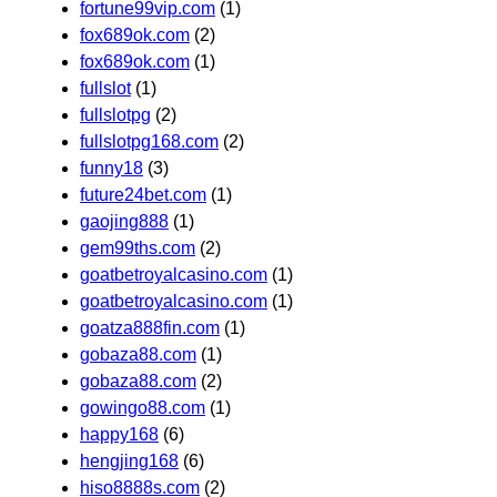
fortune99vip.com
(1)
fox689ok.com
(2)
fox689ok.com
(1)
fullslot
(1)
fullslotpg
(2)
fullslotpg168.com
(2)
funny18
(3)
future24bet.com
(1)
gaojing888
(1)
gem99ths.com
(2)
goatbetroyalcasino.com
(1)
goatbetroyalcasino.com
(1)
goatza888fin.com
(1)
gobaza88.com
(1)
gobaza88.com
(2)
gowingo88.com
(1)
happy168
(6)
hengjing168
(6)
hiso8888s.com
(2)