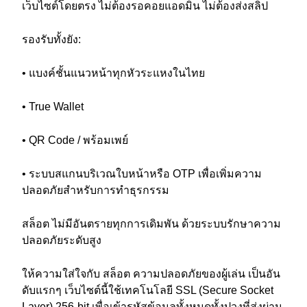
เว็บไซต์โดยตรง ไม่ต้องรอคอยแอดมิน ไม่ต้องส่งสลิป
รองรับทั้งยัง:
• แบงค์ชั้นแนวหน้าทุกหัวระแหงในไทย
• True Wallet
• QR Code / พร้อมเพย์
• ระบบสแกนบริเวณใบหน้าหรือ OTP เพื่อเพิ่มความ
ปลอดภัยสำหรับการทำธุรกรรม
สล็อต ไม่มีอันตรายทุกการเดิมพัน ด้วยระบบรักษาความ
ปลอดภัยระดับสูง
ให้ความใส่ใจกับ สล็อต ความปลอดภัยของผู้เล่น เป็นอัน
ดับแรกๆ เว็บไซต์นี้ใช้เทคโนโลยี SSL (Secure Socket
Layer) 256-bit เพื่อเข้ารหัสข้อมูลทั้งหมดทั้งปวงที่ส่งผ่าน