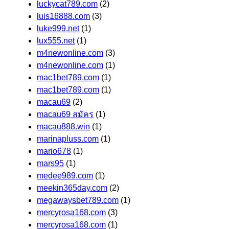
luckycat789.com
(2)
luis16888.com
(3)
luke999.net
(1)
lux555.net
(1)
m4newonline.com
(3)
m4newonline.com
(1)
mac1bet789.com
(1)
mac1bet789.com
(1)
macau69
(2)
macau69 สมัคร
(1)
macau888.win
(1)
marinapluss.com
(1)
mario678
(1)
mars95
(1)
medee989.com
(1)
meekin365day.com
(2)
megawaysbet789.com
(1)
mercyrosa168.com
(3)
mercyrosa168.com
(1)