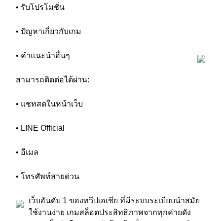
• รับโปรโมชั่น
• ปัญหาเกี่ยวกับเกม
• คำแนะนำอื่นๆ
สามารถติดต่อได้ผ่าน:
• แชทสดในหน้าเว็บ
• LINE Official
• อีเมล
• โทรศัพท์สายด่วน
เว็บอันดับ 1 ของทวีปเอเชีย ที่มีระบบระเบียบนำสมัย
ใช้งานง่าย เกมสล็อตประสิทธิภาพจากทุกค่ายดัง