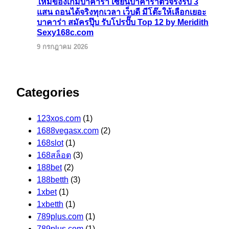
ใหม่ของเกมบาคาร่า เซียนบาคาร่าตัวจริงรับ 3
แสน ถอนได้จริงทุกเวลา เว็บดี มีโต๊ะให้เลือกเยอะ
บาคาร่า สมัครปุ๊บ รับโปรปั๊บ Top 12 by Meridith
Sexy168c.com
9 กรกฎาคม 2026
Categories
123xos.com
(1)
1688vegasx.com
(2)
168slot
(1)
168สล็อต
(3)
188bet
(2)
188betth
(3)
1xbet
(1)
1xbetth
(1)
789plus.com
(1)
789plus.com
(1)