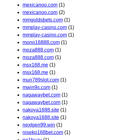
mexicanoo.com
(1)
mexicanoo.com
(2)
mmgoldsbets.com
(1)
mmplay-casino.com
(1)
mmplay-casino.com
(1)
mono16888.com
(1)
moza888.com
(1)
moza888.com
(1)
msx168.me
(1)
msx168.me
(1)
mun789slot.com
(1)
mwin9s.com
(1)
nagawaybet.com
(1)
nagawaybet.com
(1)
nakoya1688.site
(1)
nakoya1688.site
(1)
nextgen99.win
(1)
niseko168bet.com
(1)
no1huay
(1)