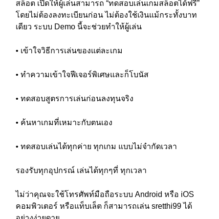
สล็อต เปิดให้ผู้เล่นสามารถ “ทดสอบเล่นเกมสล็อตได้ฟรี”
โดยไม่ต้องลงทะเบียนก่อน ไม่ต้องใช้เงินแม้กระทั้งบาท
เดียว ระบบ Demo นี้จะช่วยทำให้ผู้เล่น
• เข้าใจวิธีการเล่นของแต่ละเกม
• ทำความเข้าใจฟีเจอร์พิเศษและก็โบนัส
• ทดสอบสูตรการเล่นก่อนลงทุนจริง
• ค้นหาเกมที่เหมาะกับตนเอง
• ทดสอบเล่นได้ทุกค่าย ทุกเกม แบบไม่จำกัดเวลา
รองรับทุกอุปกรณ์ เล่นได้ทุกๆที่ ทุกเวลา
ไม่ว่าคุณจะใช้โทรศัพท์มือถือระบบ Android หรือ iOS
คอมพิวเตอร์ หรือแท็บเล็ต ก็สามารถเล่น sretthi99 ได้
อย่างง่ายดาย