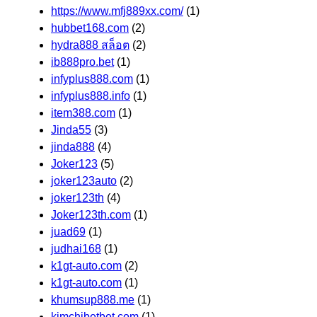
https://www.mfj889xx.com/
(1)
hubbet168.com
(2)
hydra888 สล็อต
(2)
ib888pro.bet
(1)
infyplus888.com
(1)
infyplus888.info
(1)
item388.com
(1)
Jinda55
(3)
jinda888
(4)
Joker123
(5)
joker123auto
(2)
joker123th
(4)
Joker123th.com
(1)
juad69
(1)
judhai168
(1)
k1gt-auto.com
(2)
k1gt-auto.com
(1)
khumsup888.me
(1)
kimchibetbet.com
(1)