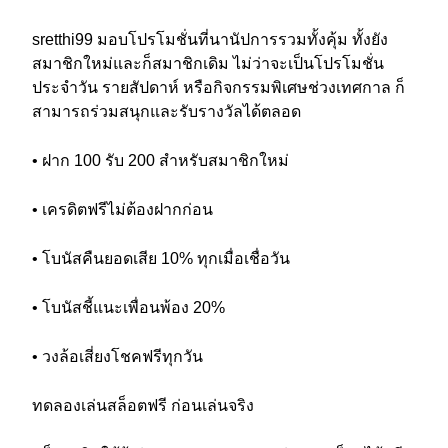
sretthi99 มอบโปรโมชั่นที่นานัปการรวมทั้งคุ้ม ทั้งยัง
สมาชิกใหม่และก็สมาชิกเดิม ไม่ว่าจะเป็นโปรโมชั่น
ประจำวัน รายสัปดาห์ หรือกิจกรรมพิเศษช่วงเทศกาล ก็
สามารถร่วมสนุกและรับรางวัลได้ตลอด
• ฝาก 100 รับ 200 สำหรับสมาชิกใหม่
• เครดิตฟรีไม่ต้องฝากก่อน
• โบนัสคืนยอดเสีย 10% ทุกเมื่อเชื่อวัน
• โบนัสชี้แนะเพื่อนพ้อง 20%
• วงล้อเสี่ยงโชคฟรีทุกวัน
ทดลองเล่นสล็อตฟรี ก่อนเล่นจริง