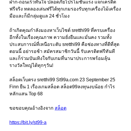
ฝาก-ถอนเร็วทันใจ ปลอดภัยโปรโมชั่นแรง แจกเครดิต
ฟรีจริง ทดลองเล่นฟรีได้ทุกเกมรองรับทุกเครื่องไม้เครื่อง
มือและก็มีกลุ่มดูแล 24 ชั่วโมง
ถ้าเกิดคุณกำลังมองหาเว็บไซต์ sretthi99 ที่ครบเครื่อง
อีกทั้งในเรื่องคุณภาพ ความยั่งยืนและมั่นคง รวมทั้ง
ประสบการณ์ที่เหนือระดับ sretthi99 คือช่องทางที่ดีที่สุด
ตอนนี้ อย่ารอช้า สมัครสมาชิกวันนี้ รับเครดิตฟรีทันที
และก็ร่วมบันเทิงใจกับเกมที่นานาประการพร้อมลุ้น
รางวัลใหญ่ได้ทุกๆวัน!
สล็อตเว็บตรง sretthi99 St99a.com 23 September 25
Finn ยืน 1 เรื่องเกมสล็อต สล็อต99ลงทุนงบน้อย กำไร
หลักแสน Top 68
ขอขอบคุณอ้างอิงจาก
สล็อต
https://bit.ly/st99-a