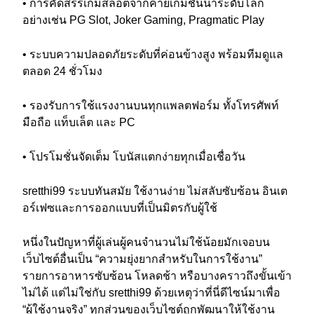
• การคัดสรรเกมสล็อตจากค่ายเกมชั้นนำระดับโลก
อย่างเช่น PG Slot, Joker Gaming, Pragmatic Play
• ระบบความปลอดภัยระดับที่ค่อนข้างสูง พร้อมทีมดูแล
ตลอด 24 ชั่วโมง
• รองรับการใช้แรงงานบนทุกแพลตฟอร์ม ทั้งโทรศัพท์
มือถือ แท็บเล็ต และ PC
• โปรโมชั่นจัดเต็ม โบนัสแตกง่ายทุกเมื่อเชื่อวัน
sretthi99 ระบบทันสมัย ใช้งานง่าย ไม่สลับซับซ้อน อินเต
อร์เฟซและการออกแบบที่เป็นมิตรกับผู้ใช้
หนึ่งในปัญหาที่ผู้เล่นผู้คนจำนวนไม่ใช้น้อยมักเจอบน
เว็บไซต์อื่นเป็น “ความยุ่งยากสำหรับในการใช้งาน”
รายการอาหารซับซ้อน โหลดช้า หรือบางคราวถึงขั้นเข้า
ไม่ได้ แต่ไม่ใช่กับ sretthi99 ด้วยเหตุว่าที่นี่ดีไซน์มาเพื่อ
“ผู้ใช้งานจริง” ทุกส่วนของเว็บไซต์ถูกพัฒนาให้ใช้งาน