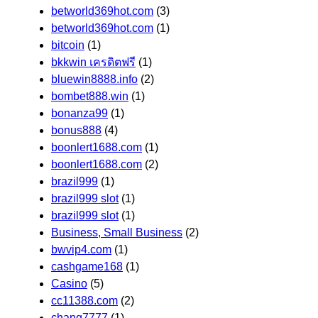
betworld369hot.com
(3)
betworld369hot.com
(1)
bitcoin
(1)
bkkwin เครดิตฟรี
(1)
bluewin8888.info
(2)
bombet888.win
(1)
bonanza99
(1)
bonus888
(4)
boonlert1688.com
(1)
boonlert1688.com
(2)
brazil999
(1)
brazil999 slot
(1)
brazil999 slot
(1)
Business, Small Business
(2)
bwvip4.com
(1)
cashgame168
(1)
Casino
(5)
cc11388.com
(2)
chang7777
(1)