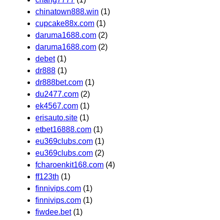
chinatown888.win
(1)
cupcake88x.com
(1)
daruma1688.com
(2)
daruma1688.com
(2)
debet
(1)
dr888
(1)
dr888bet.com
(1)
du2477.com
(2)
ek4567.com
(1)
erisauto.site
(1)
etbet16888.com
(1)
eu369clubs.com
(1)
eu369clubs.com
(2)
fcharoenkit168.com
(4)
ff123th
(1)
finnivips.com
(1)
finnivips.com
(1)
fiwdee.bet
(1)