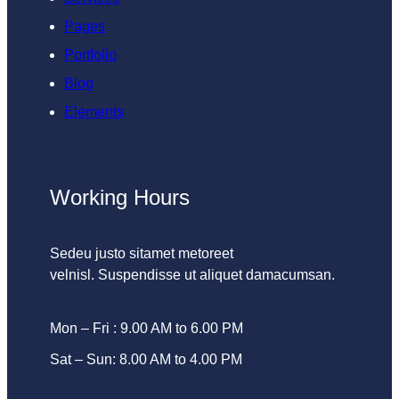
Pages
Portfolio
Blog
Elements
Working Hours
Sedeu justo sitamet metoreet
velnisl. Suspendisse ut aliquet damacumsan.
Mon – Fri : 9.00 AM to 6.00 PM
Sat – Sun: 8.00 AM to 4.00 PM