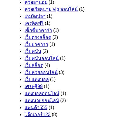
หวยฮานอย
(1)
หวยเวียดนาม vip ออนไลน์
(1)
เกมยิงปลา
(1)
เครดิตฟรี
(1)
เซ็กซี่บาคาร่า
(1)
เว็บตรงสล็อต
(2)
เว็บบาคาร่า
(1)
เว็บพนัน
(2)
เว็บพนันออนไลน์
(1)
เว็บสล็อต
(4)
เว็บหวยออนไลน์
(3)
เว็บแทงบอล
(1)
เศรษฐี99
(1)
แทงบอลออนไลน์
(1)
แทงหวยออนไลน์
(2)
แพนด้า555
(1)
โจ๊กเกอร์123
(8)