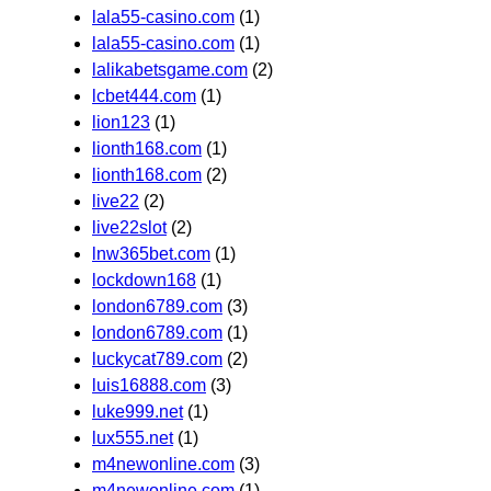
lala55-casino.com
(1)
lala55-casino.com
(1)
lalikabetsgame.com
(2)
lcbet444.com
(1)
lion123
(1)
lionth168.com
(1)
lionth168.com
(2)
live22
(2)
live22slot
(2)
lnw365bet.com
(1)
lockdown168
(1)
london6789.com
(3)
london6789.com
(1)
luckycat789.com
(2)
luis16888.com
(3)
luke999.net
(1)
lux555.net
(1)
m4newonline.com
(3)
m4newonline.com
(1)