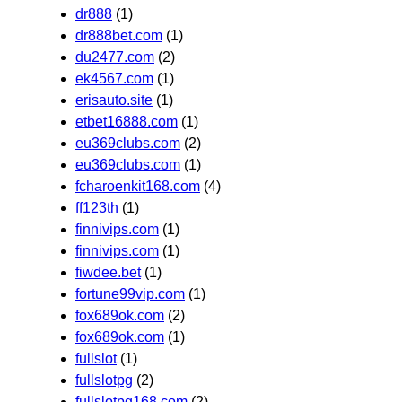
dr888
(1)
dr888bet.com
(1)
du2477.com
(2)
ek4567.com
(1)
erisauto.site
(1)
etbet16888.com
(1)
eu369clubs.com
(2)
eu369clubs.com
(1)
fcharoenkit168.com
(4)
ff123th
(1)
finnivips.com
(1)
finnivips.com
(1)
fiwdee.bet
(1)
fortune99vip.com
(1)
fox689ok.com
(2)
fox689ok.com
(1)
fullslot
(1)
fullslotpg
(2)
fullslotpg168.com
(2)