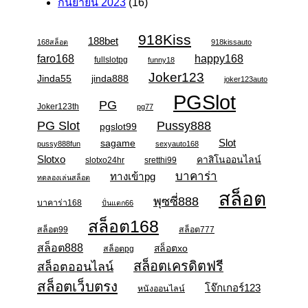
กันยายน 2023
(16)
918Kiss
188bet
168สล็อต
918kissauto
faro168
happy168
fullslotpg
funny18
Joker123
Jinda55
jinda888
joker123auto
PGSlot
PG
Joker123th
pg77
PG Slot
Pussy888
pgslot99
Slot
sagame
pussy888fun
sexyauto168
Slotxo
คาสิโนออนไลน์
slotxo24hr
sretthi99
บาคาร่า
ทางเข้าpg
ทดลองเล่นสล็อต
สล็อต
พุซซี่888
บาคาร่า168
ปั่นแตก66
สล็อต168
สล็อต99
สล็อต777
สล็อต888
สล็อตxo
สล็อตpg
สล็อตเครดิตฟรี
สล็อตออนไลน์
สล็อตเว็บตรง
โจ๊กเกอร์123
หนังออนไลน์