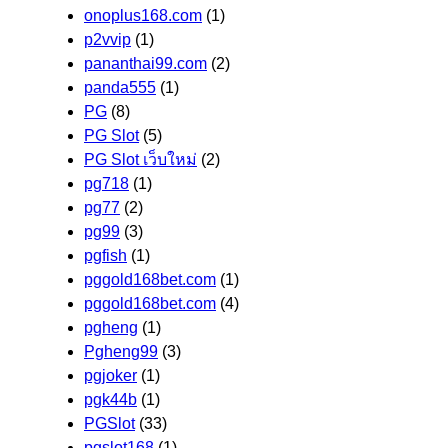
onoplus168.com
(1)
p2vvip
(1)
pananthai99.com
(2)
panda555
(1)
PG
(8)
PG Slot
(5)
PG Slot เว็บใหม่
(2)
pg718
(1)
pg77
(2)
pg99
(3)
pgfish
(1)
pggold168bet.com
(1)
pggold168bet.com
(4)
pgheng
(1)
Pgheng99
(3)
pgjoker
(1)
pgk44b
(1)
PGSlot
(33)
pgslot168
(1)