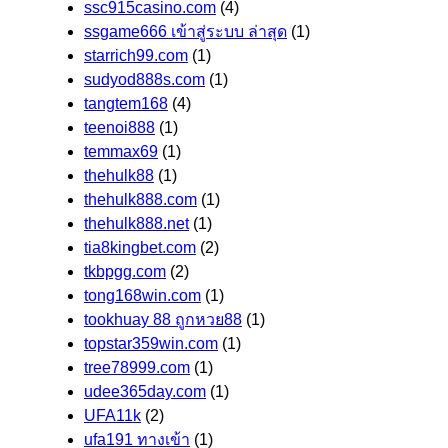
ssc915casino.com
(4)
ssgame666 เข้าสู่ระบบ ล่าสุด
(1)
starrich99.com
(1)
sudyod888s.com
(1)
tangtem168
(4)
teenoi888
(1)
temmax69
(1)
thehulk88
(1)
thehulk888.com
(1)
thehulk888.net
(1)
tia8kingbet.com
(2)
tkbpgg.com
(2)
tong168win.com
(1)
tookhuay 88 ถูกหวย88
(1)
topstar359win.com
(1)
tree78999.com
(1)
udee365day.com
(1)
UFA11k
(2)
ufa191 ทางเข้า
(1)