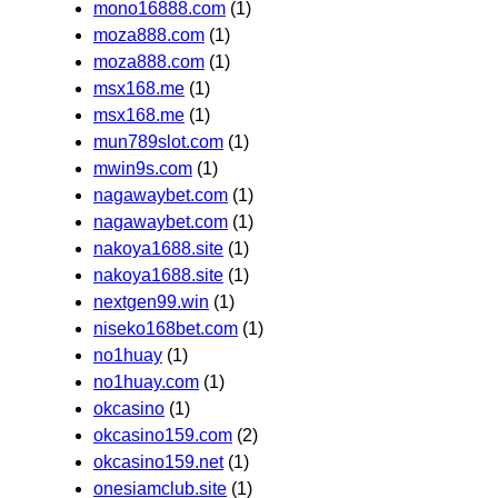
mono16888.com
(1)
moza888.com
(1)
moza888.com
(1)
msx168.me
(1)
msx168.me
(1)
mun789slot.com
(1)
mwin9s.com
(1)
nagawaybet.com
(1)
nagawaybet.com
(1)
nakoya1688.site
(1)
nakoya1688.site
(1)
nextgen99.win
(1)
niseko168bet.com
(1)
no1huay
(1)
no1huay.com
(1)
okcasino
(1)
okcasino159.com
(2)
okcasino159.net
(1)
onesiamclub.site
(1)