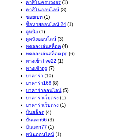
คาสิโนครบวงจร
(1)
คาสิโนออนไลน์
(3)
ซอยเบท
(1)
ซื้อหวยออนไลน์ 24
(1)
ดูหนัง
(1)
ดูหนังออนไลน์
(3)
ทดลองเล่นสล็อต
(4)
ทดลองเล่นสล็อต pg
(6)
ทางเข้า live22
(1)
ทางเข้าpg
(7)
บาคาร่า
(10)
บาคาร่า168
(8)
บาคาร่าออนไลน์
(5)
บาคาร่าเว็บตรง
(1)
บาคาร่าเว็บตรง
(1)
ปั่นสล็อต
(4)
ปั่นแตก66
(3)
ปั่นแตก77
(1)
พนันออนไลน์
(1)