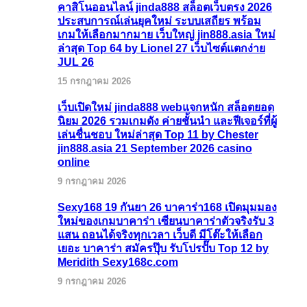
คาสิโนออนไลน์ jinda888 สล็อตเว็บตรง 2026
ประสบการณ์เล่นยุคใหม่ ระบบเสถียร พร้อม
เกมให้เลือกมากมาย เว็บใหญ่ jin888.asia ใหม่
ล่าสุด Top 64 by Lionel 27 เว็บไซต์แตกง่าย
JUL 26
15 กรกฎาคม 2026
เว็บเปิดใหม่ jinda888 webแจกหนัก สล็อตยอด
นิยม 2026 รวมเกมดัง ค่ายชั้นนำ และฟีเจอร์ที่ผู้
เล่นชื่นชอบ ใหม่ล่าสุด Top 11 by Chester
jin888.asia 21 September 2026 casino
online
9 กรกฎาคม 2026
Sexy168 19 กันยา 26 บาคาร่า168 เปิดมุมมอง
ใหม่ของเกมบาคาร่า เซียนบาคาร่าตัวจริงรับ 3
แสน ถอนได้จริงทุกเวลา เว็บดี มีโต๊ะให้เลือก
เยอะ บาคาร่า สมัครปุ๊บ รับโปรปั๊บ Top 12 by
Meridith Sexy168c.com
9 กรกฎาคม 2026