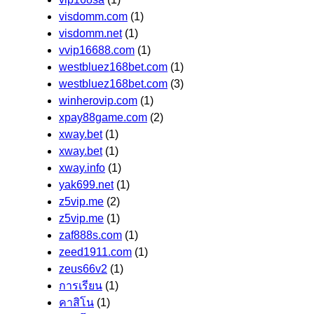
visdomm.com
(1)
visdomm.net
(1)
vvip16688.com
(1)
westbluez168bet.com
(1)
westbluez168bet.com
(3)
winherovip.com
(1)
xpay88game.com
(2)
xway.bet
(1)
xway.bet
(1)
xway.info
(1)
yak699.net
(1)
z5vip.me
(2)
z5vip.me
(1)
zaf888s.com
(1)
zeed1911.com
(1)
zeus66v2
(1)
การเรียน
(1)
คาสิโน
(1)