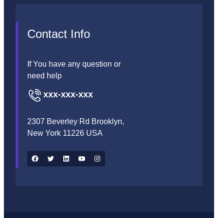
Contact Info
If You have any question or
need help
xxx-xxx-xxx
2307 Beverley Rd Brooklyn,
New York 11226 USA
Facebook
Twitter
LinkedIn
YouTube
Instagram