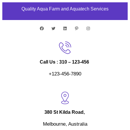
ข้าม
Quality Aqua Farm and Aquatech Services
ไป
ยัง
เนื้อหา
Facebook
Twitter
LinkedIn
Pinterest
Instagram
Call Us : 310 – 123-456
+123-456-7890
380 St Kilda Road,
Melbourne, Australia