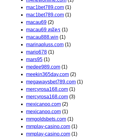
mac1bet789.com
(1)
mac1bet789.com
(1)
macau69
(2)
macau69 สมัคร
(1)
macau888.win
(1)
marinapluss.com
(1)
mario678
(1)
mars95
(1)
medee989.com
(1)
meekin365day.com
(2)
megawaysbet789.com
(1)
mercyrosa168.com
(1)
mercyrosa168.com
(3)
mexicanoo.com
(2)
mexicanoo.com
(1)
mmgoldsbets.com
(1)
mmplay-casino.com
(1)
mmplay-casino.com
(1)