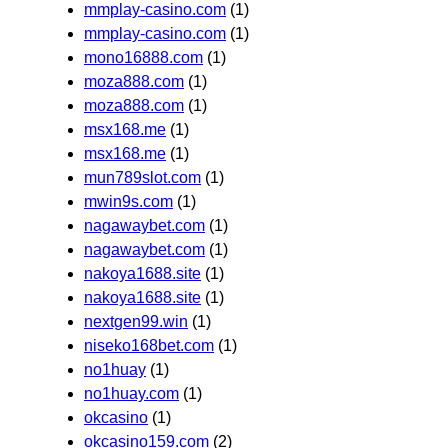
mmplay-casino.com
(1)
mmplay-casino.com
(1)
mono16888.com
(1)
moza888.com
(1)
moza888.com
(1)
msx168.me
(1)
msx168.me
(1)
mun789slot.com
(1)
mwin9s.com
(1)
nagawaybet.com
(1)
nagawaybet.com
(1)
nakoya1688.site
(1)
nakoya1688.site
(1)
nextgen99.win
(1)
niseko168bet.com
(1)
no1huay
(1)
no1huay.com
(1)
okcasino
(1)
okcasino159.com
(2)