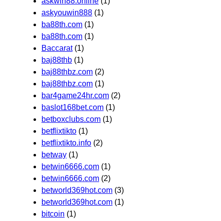
askwin88.online
(1)
askyouwin888
(1)
ba88th.com
(1)
ba88th.com
(1)
Baccarat
(1)
baj88thb
(1)
baj88thbz.com
(2)
baj88thbz.com
(1)
bar4game24hr.com
(2)
baslot168bet.com
(1)
betboxclubs.com
(1)
betflixtikto
(1)
betflixtikto.info
(2)
betway
(1)
betwin6666.com
(1)
betwin6666.com
(2)
betworld369hot.com
(3)
betworld369hot.com
(1)
bitcoin
(1)