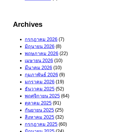
Archives
กรกฎาคม 2026
(7)
มิถุนายน 2026
(8)
พฤษภาคม 2026
(22)
เมษายน 2026
(10)
มีนาคม 2026
(10)
กุมภาพันธ์ 2026
(9)
มกราคม 2026
(19)
ธันวาคม 2025
(52)
พฤศจิกายน 2025
(64)
ตุลาคม 2025
(91)
กันยายน 2025
(25)
สิงหาคม 2025
(32)
กรกฎาคม 2025
(60)
มิถุนายน 2025
(24)