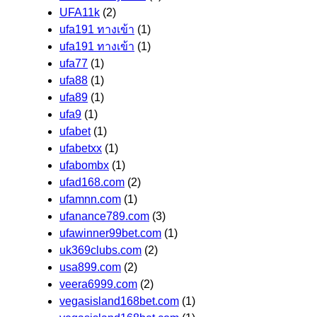
UFA11k
(2)
ufa191 ทางเข้า
(1)
ufa191 ทางเข้า
(1)
ufa77
(1)
ufa88
(1)
ufa89
(1)
ufa9
(1)
ufabet
(1)
ufabetxx
(1)
ufabombx
(1)
ufad168.com
(2)
ufamnn.com
(1)
ufanance789.com
(3)
ufawinner99bet.com
(1)
uk369clubs.com
(2)
usa899.com
(2)
veera6999.com
(2)
vegasisland168bet.com
(1)