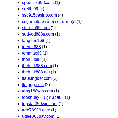
spbetflik888.com
(1)
sretthi99
(4)
ssc915casino.com
(4)
ssgame666 เข้าสู่ระบบ ล่าสุด
(1)
starrich99.com
(1)
sudyod888s.com
(1)
tangtem168
(4)
teenoi888
(1)
temmax69
(1)
thehulk88
(1)
thehulk888.com
(1)
thehulk888.net
(1)
tia8kingbet.com
(2)
tkbpgg.com
(2)
tong168win.com
(1)
tookhuay 88 ถูกหวย88
(1)
topstar359win.com
(1)
tree78999.com
(1)
udee365day.com
(1)