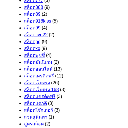
สล็อต777
(3)
สล็อต888
(9)
สล็อต89
(2)
สล็อต918kiss
(5)
สล็อต99
(4)
สล็อตlive22
(2)
สล็อตpg
(9)
สล็อตxo
(9)
สล็อตพุซซี่
(4)
สล็อตมันนี่เกม
(2)
สล็อตออนไลน์
(13)
สล็อตเครดิตฟรี
(12)
สล็อตเว็บตรง
(26)
สล็อตเว็บตรง 168
(3)
สล็อตเเครดิตฟรี
(3)
สล็อตแตกดี
(3)
สล็อตโจ๊กเกอร์
(3)
สวนสุนันทา
(1)
สูตรสล็อต
(2)