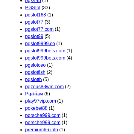
pgk44b
(1)
PGSlot
(33)
pgslot168
(1)
pgslot77
(3)
pgslot77.com
(1)
pgslot99
(5)
pgslot9999.co
(1)
pgslot999bets.com
(1)
pgslot999bets.com
(4)
pgslotceo
(1)
pgslotfish
(2)
pgslotth
(5)
pgzeus88win.com
(2)
Pgสล็อต
(6)
play97vip.com
(1)
pokebet88
(1)
porsche999.com
(1)
porsche999.com
(1)
premium66.info
(1)