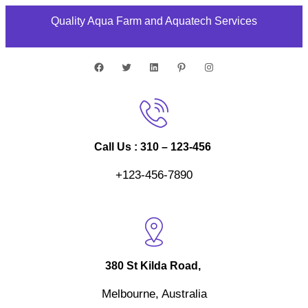
ข้าม
Quality Aqua Farm and Aquatech Services
ไป
ยัง
เนื้อหา
Facebook
Twitter
LinkedIn
Pinterest
Instagram
Call Us : 310 – 123-456
+123-456-7890
380 St Kilda Road,
Melbourne, Australia