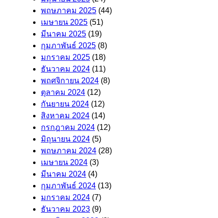
พฤษภาคม 2025
(44)
เมษายน 2025
(51)
มีนาคม 2025
(19)
กุมภาพันธ์ 2025
(8)
มกราคม 2025
(18)
ธันวาคม 2024
(11)
พฤศจิกายน 2024
(8)
ตุลาคม 2024
(12)
กันยายน 2024
(12)
สิงหาคม 2024
(14)
กรกฎาคม 2024
(12)
มิถุนายน 2024
(5)
พฤษภาคม 2024
(28)
เมษายน 2024
(3)
มีนาคม 2024
(4)
กุมภาพันธ์ 2024
(13)
มกราคม 2024
(7)
ธันวาคม 2023
(9)