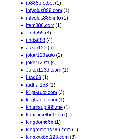
ib888pro.bet
(1)
infyplus888.com
(1)
infyplus888.info
(1)
item388.com
(1)
Jinda55
(3)
jinda888
(4)
Joker123
(5)
joker123auto
(2)
joker123th
(4)
Joker123th.com
(1)
juad69
(1)
judhai168
(1)
k1gt-auto.com
(2)
k1gt-auto.com
(1)
khumsup888.me
(1)
kimchibetbet.com
(1)
kingdom66n
(1)
kingromans789.com
(1)
kingxxxbet123.com
(3)