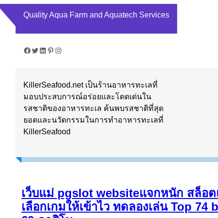
ข้าม
Quality Aqua Farm and Aquatech Services
ไป
ยัง
เนื้อหา
Facebook
Twitter
LinkedIn
Pinterest
Instagram
KillerSeafood.net เป็นร้านอาหารทะเลที่
มอบประสบการณ์อร่อยและโดดเด่นใน
รสชาติของอาหารทะเล ค้นพบรสชาติที่สุด
ยอดและนวัตกรรมในการทำอาหารทะเลที่
KillerSeafood
เว็บแม่ pgslot websiteแจกหนัก สล็อตแจ
เลือกเกมให้เข้าไว ทดลองเล่น Top 74 