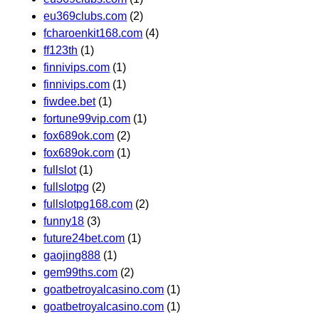
eu369clubs.com
(2)
fcharoenkit168.com
(4)
ff123th
(1)
finnivips.com
(1)
finnivips.com
(1)
fiwdee.bet
(1)
fortune99vip.com
(1)
fox689ok.com
(2)
fox689ok.com
(1)
fullslot
(1)
fullslotpg
(2)
fullslotpg168.com
(2)
funny18
(3)
future24bet.com
(1)
gaojing888
(1)
gem99ths.com
(2)
goatbetroyalcasino.com
(1)
goatbetroyalcasino.com
(1)