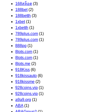
168สล็อต
(3)
188bet
(2)
188betth
(3)
1xbet
(1)
1xbetth
(1)
789plus.com
(1)
789plus.com
(1)
888pg
(1)
8lots.com
(1)
8lots.com
(1)
8lots.me
(2)
918Kiss
(6)
918kissauto
(6)
918kissme
(2)
928coins.vip
(1)
928coins.vip
(1)
a9a9.org
(1)
ABA
(1)
ABAGroup2
(1)