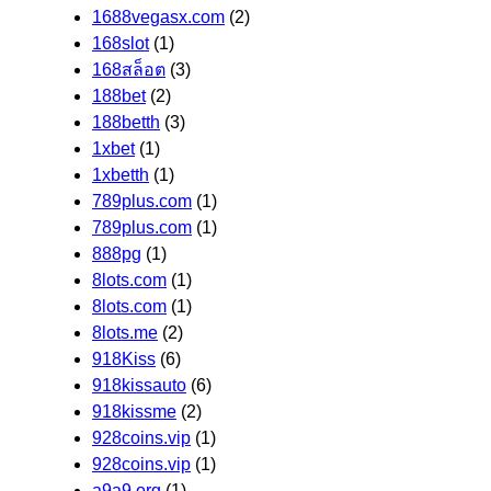
1688vegasx.com
(2)
168slot
(1)
168สล็อต
(3)
188bet
(2)
188betth
(3)
1xbet
(1)
1xbetth
(1)
789plus.com
(1)
789plus.com
(1)
888pg
(1)
8lots.com
(1)
8lots.com
(1)
8lots.me
(2)
918Kiss
(6)
918kissauto
(6)
918kissme
(2)
928coins.vip
(1)
928coins.vip
(1)
a9a9.org
(1)