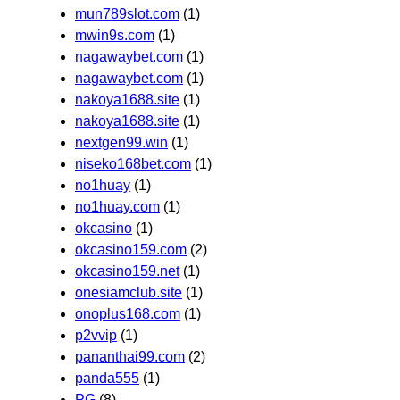
mun789slot.com
(1)
mwin9s.com
(1)
nagawaybet.com
(1)
nagawaybet.com
(1)
nakoya1688.site
(1)
nakoya1688.site
(1)
nextgen99.win
(1)
niseko168bet.com
(1)
no1huay
(1)
no1huay.com
(1)
okcasino
(1)
okcasino159.com
(2)
okcasino159.net
(1)
onesiamclub.site
(1)
onoplus168.com
(1)
p2vvip
(1)
pananthai99.com
(2)
panda555
(1)
PG
(8)