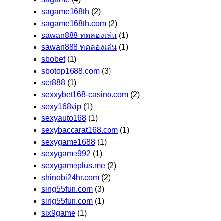
sagame168th
(2)
sagame168th.com
(2)
sawan888 ทดลองเล่น
(1)
sawan888 ทดลองเล่น
(1)
sbobet
(1)
sbotop1688.com
(3)
scr888
(1)
sexxybet168-casino.com
(2)
sexy168vip
(1)
sexyauto168
(1)
sexybaccarat168.com
(1)
sexygame1688
(1)
sexygame992
(1)
sexygameplus.me
(2)
shinobi24hr.com
(2)
sing55fun.com
(3)
sing55fun.com
(1)
six9game
(1)