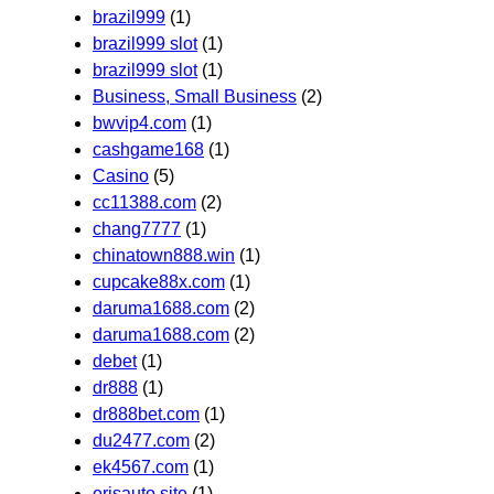
brazil999
(1)
brazil999 slot
(1)
brazil999 slot
(1)
Business, Small Business
(2)
bwvip4.com
(1)
cashgame168
(1)
Casino
(5)
cc11388.com
(2)
chang7777
(1)
chinatown888.win
(1)
cupcake88x.com
(1)
daruma1688.com
(2)
daruma1688.com
(2)
debet
(1)
dr888
(1)
dr888bet.com
(1)
du2477.com
(2)
ek4567.com
(1)
erisauto.site
(1)