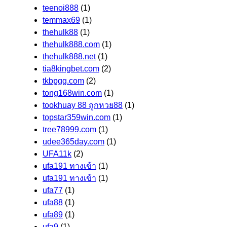
teenoi888
(1)
temmax69
(1)
thehulk88
(1)
thehulk888.com
(1)
thehulk888.net
(1)
tia8kingbet.com
(2)
tkbpgg.com
(2)
tong168win.com
(1)
tookhuay 88 ถูกหวย88
(1)
topstar359win.com
(1)
tree78999.com
(1)
udee365day.com
(1)
UFA11k
(2)
ufa191 ทางเข้า
(1)
ufa191 ทางเข้า
(1)
ufa77
(1)
ufa88
(1)
ufa89
(1)
ufa9
(1)