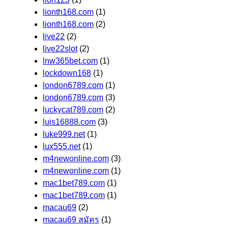
lionth168.com
(1)
lionth168.com
(2)
live22
(2)
live22slot
(2)
lnw365bet.com
(1)
lockdown168
(1)
london6789.com
(1)
london6789.com
(3)
luckycat789.com
(2)
luis16888.com
(3)
luke999.net
(1)
lux555.net
(1)
m4newonline.com
(3)
m4newonline.com
(1)
mac1bet789.com
(1)
mac1bet789.com
(1)
macau69
(2)
macau69 สมัคร
(1)