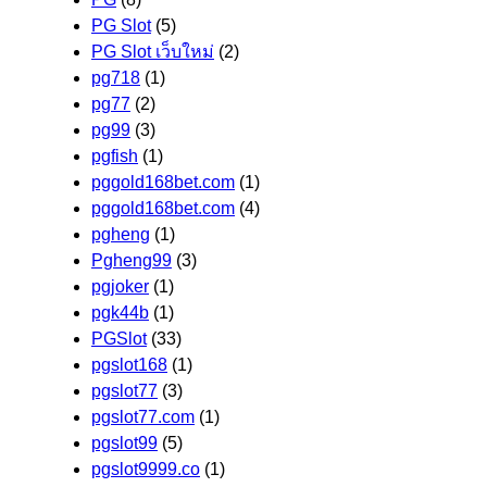
PG Slot
(5)
PG Slot เว็บใหม่
(2)
pg718
(1)
pg77
(2)
pg99
(3)
pgfish
(1)
pggold168bet.com
(1)
pggold168bet.com
(4)
pgheng
(1)
Pgheng99
(3)
pgjoker
(1)
pgk44b
(1)
PGSlot
(33)
pgslot168
(1)
pgslot77
(3)
pgslot77.com
(1)
pgslot99
(5)
pgslot9999.co
(1)