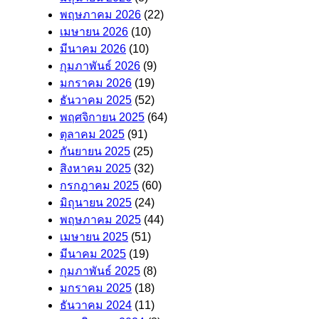
พฤษภาคม 2026
(22)
เมษายน 2026
(10)
มีนาคม 2026
(10)
กุมภาพันธ์ 2026
(9)
มกราคม 2026
(19)
ธันวาคม 2025
(52)
พฤศจิกายน 2025
(64)
ตุลาคม 2025
(91)
กันยายน 2025
(25)
สิงหาคม 2025
(32)
กรกฎาคม 2025
(60)
มิถุนายน 2025
(24)
พฤษภาคม 2025
(44)
เมษายน 2025
(51)
มีนาคม 2025
(19)
กุมภาพันธ์ 2025
(8)
มกราคม 2025
(18)
ธันวาคม 2024
(11)