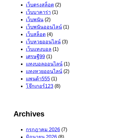
เว็บตรงสล็อต
(2)
เว็บบาคาร่า
(1)
เว็บพนัน
(2)
เว็บพนันออนไลน์
(1)
เว็บสล็อต
(4)
เว็บหวยออนไลน์
(3)
เว็บแทงบอล
(1)
เศรษฐี99
(1)
แทงบอลออนไลน์
(1)
แทงหวยออนไลน์
(2)
แพนด้า555
(1)
โจ๊กเกอร์123
(8)
Archives
กรกฎาคม 2026
(7)
มิถุนายน 2026
(8)