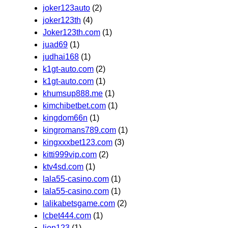
joker123auto
(2)
joker123th
(4)
Joker123th.com
(1)
juad69
(1)
judhai168
(1)
k1gt-auto.com
(2)
k1gt-auto.com
(1)
khumsup888.me
(1)
kimchibetbet.com
(1)
kingdom66n
(1)
kingromans789.com
(1)
kingxxxbet123.com
(3)
kitti999vip.com
(2)
ktv4sd.com
(1)
lala55-casino.com
(1)
lala55-casino.com
(1)
lalikabetsgame.com
(2)
lcbet444.com
(1)
lion123
(1)