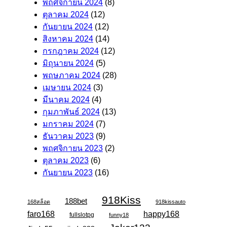
พฤศจิกายน 2024
(8)
ตุลาคม 2024
(12)
กันยายน 2024
(12)
สิงหาคม 2024
(14)
กรกฎาคม 2024
(12)
มิถุนายน 2024
(5)
พฤษภาคม 2024
(28)
เมษายน 2024
(3)
มีนาคม 2024
(4)
กุมภาพันธ์ 2024
(13)
มกราคม 2024
(7)
ธันวาคม 2023
(9)
พฤศจิกายน 2023
(2)
ตุลาคม 2023
(6)
กันยายน 2023
(16)
918Kiss
188bet
168สล็อต
918kissauto
faro168
happy168
fullslotpg
funny18