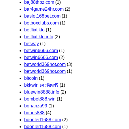
baj88thbz.com
(1)
bar4game24hr.com
(2)
baslot168bet.com
(1)
betboxclubs.com
(1)
betflixtikto
(1)
betflixtikto.info
(2)
betway
(1)
betwin6666.com
(1)
betwin6666.com
(2)
betworld369hot.com
(3)
betworld369hot.com
(1)
bitcoin
(1)
bkkwin เครดิตฟรี
(1)
bluewin8888.info
(2)
bombet888.win
(1)
bonanza99
(1)
bonus888
(4)
boonlert1688.com
(2)
boonlert1688.com
(1)