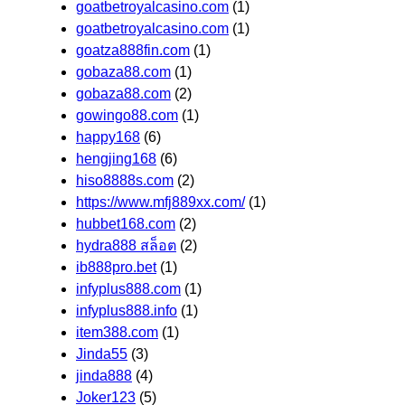
goatbetroyalcasino.com
(1)
goatbetroyalcasino.com
(1)
goatza888fin.com
(1)
gobaza88.com
(1)
gobaza88.com
(2)
gowingo88.com
(1)
happy168
(6)
hengjing168
(6)
hiso8888s.com
(2)
https://www.mfj889xx.com/
(1)
hubbet168.com
(2)
hydra888 สล็อต
(2)
ib888pro.bet
(1)
infyplus888.com
(1)
infyplus888.info
(1)
item388.com
(1)
Jinda55
(3)
jinda888
(4)
Joker123
(5)