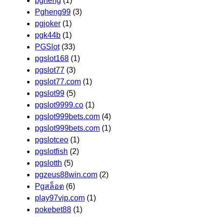
pgheng
(1)
Pgheng99
(3)
pgjoker
(1)
pgk44b
(1)
PGSlot
(33)
pgslot168
(1)
pgslot77
(3)
pgslot77.com
(1)
pgslot99
(5)
pgslot9999.co
(1)
pgslot999bets.com
(4)
pgslot999bets.com
(1)
pgslotceo
(1)
pgslotfish
(2)
pgslotth
(5)
pgzeus88win.com
(2)
Pgสล็อต
(6)
play97vip.com
(1)
pokebet88
(1)