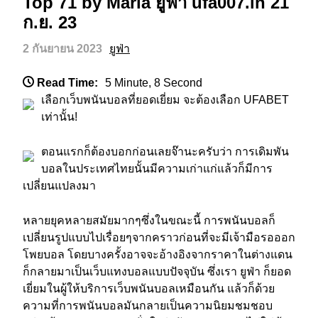
Top 71 by Marla ยูฟ่า ufa007.in 21
ก.ย. 23
2 กันยายน 2023
ยูฟ่า
Read Time:
5 Minute, 8 Second
เลือกเว็บพนันบอลที่ยอดเยี่ยม จะต้องเลือก UFABET
เท่านั้น!
ตอนแรกก็ต้องบอกก่อนเลยจ๊านะครับว่า การเดิมพัน
บอลในประเทศไทยนั้นมีความเก่าแก่แล้วก็มีการ
เปลี่ยนแปลงมา
หลายยุคหลายสมัยมากๆซึ่งในขณะนี้ การพนันบอลก็
เปลี่ยนรูปแบบไปเรื่อยๆจากคราวก่อนที่จะมีเจ้ามือรอออก
โพยบอล โดยบางครั้งอาจจะอ้างอิงจากราคาในต่างแดน
ก็กลายมาเป็นเว็บแทงบอลแบบปัจจุบัน ซึ่งเรา ยูฟ่า ก็ยอด
เยี่ยมในผู้ให้บริการเว็บพนันบอลเหมือนกัน แล้วก็ด้วย
ความที่การพนันบอลมันกลายเป็นความนิยมชมชอบ