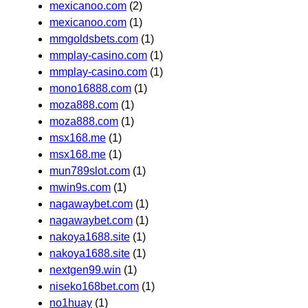
mexicanoo.com
(2)
mexicanoo.com
(1)
mmgoldsbets.com
(1)
mmplay-casino.com
(1)
mmplay-casino.com
(1)
mono16888.com
(1)
moza888.com
(1)
moza888.com
(1)
msx168.me
(1)
msx168.me
(1)
mun789slot.com
(1)
mwin9s.com
(1)
nagawaybet.com
(1)
nagawaybet.com
(1)
nakoya1688.site
(1)
nakoya1688.site
(1)
nextgen99.win
(1)
niseko168bet.com
(1)
no1huay
(1)