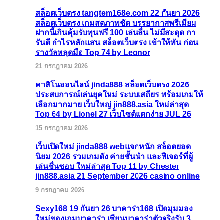
สล็อตเว็บตรง tangtem168e.com 22 กันยา 2026
สล็อตเว็บตรง เกมสดภาพชัด บรรยากาศพรีเมียม
ฝากนี้เกินคุ้มรับทุนฟรี 100 เล่นลื่น ไม่มีสะดุด กา
รันตี กำไรหลักแสน สล็อตเว็บตรง เข้าให้ทัน ก่อน
รางวัลหลุดมือ Top 74 by Leonor
21 กรกฎาคม 2026
คาสิโนออนไลน์ jinda888 สล็อตเว็บตรง 2026
ประสบการณ์เล่นยุคใหม่ ระบบเสถียร พร้อมเกมให้
เลือกมากมาย เว็บใหญ่ jin888.asia ใหม่ล่าสุด
Top 64 by Lionel 27 เว็บไซต์แตกง่าย JUL 26
15 กรกฎาคม 2026
เว็บเปิดใหม่ jinda888 webแจกหนัก สล็อตยอด
นิยม 2026 รวมเกมดัง ค่ายชั้นนำ และฟีเจอร์ที่ผู้
เล่นชื่นชอบ ใหม่ล่าสุด Top 11 by Chester
jin888.asia 21 September 2026 casino online
9 กรกฎาคม 2026
Sexy168 19 กันยา 26 บาคาร่า168 เปิดมุมมอง
ใหม่ของเกมบาคาร่า เซียนบาคาร่าตัวจริงรับ 3