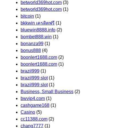
betworld369hot.com
(3)
betworld369hot.com
(1)
bitcoin
(1)
bkkwin เครดิตฟรี
(1)
bluewin8888.info
(2)
bombet888.win
(1)
bonanza99
(1)
bonus888
(4)
boonlert1688.com
(2)
boonlert1688.com
(1)
brazil999
(1)
brazil999 slot
(1)
brazil999 slot
(1)
Business, Small Business
(2)
bwvip4.com
(1)
cashgame168
(1)
Casino
(5)
cc11388.com
(2)
chang7777
(1)