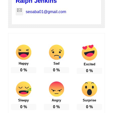
Ralph Jenkins
seoaba01@gmail.com
Happy
Sad
Excited
0
%
0
%
0
%
Sleepy
Angry
Surprise
0
%
0
%
0
%