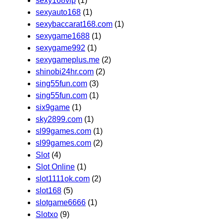
sexy168vip
(1)
sexyauto168
(1)
sexybaccarat168.com
(1)
sexygame1688
(1)
sexygame992
(1)
sexygameplus.me
(2)
shinobi24hr.com
(2)
sing55fun.com
(3)
sing55fun.com
(1)
six9game
(1)
sky2899.com
(1)
sl99games.com
(1)
sl99games.com
(2)
Slot
(4)
Slot Online
(1)
slot1111ok.com
(2)
slot168
(5)
slotgame6666
(1)
Slotxo
(9)