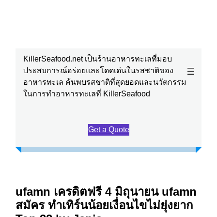
380 St Kilda Road,
Melbourne, Australia
KillerSeafood.net เป็นร้านอาหารทะเลที่มอบ
ประสบการณ์อร่อยและโดดเด่นในรสชาติของ
อาหารทะเล ค้นพบรสชาติที่สุดยอดและนวัตกรรม
ในการทำอาหารทะเลที่ KillerSeafood
Get a Quote
ufamn เครดิตฟรี 4 มิถุนายน ufamn
สมัคร ทำเทิร์นน้อยเงื่อนไขไม่ยุ่งยาก