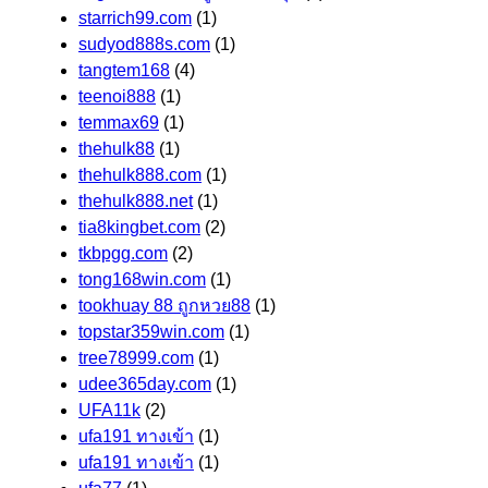
starrich99.com
(1)
sudyod888s.com
(1)
tangtem168
(4)
teenoi888
(1)
temmax69
(1)
thehulk88
(1)
thehulk888.com
(1)
thehulk888.net
(1)
tia8kingbet.com
(2)
tkbpgg.com
(2)
tong168win.com
(1)
tookhuay 88 ถูกหวย88
(1)
topstar359win.com
(1)
tree78999.com
(1)
udee365day.com
(1)
UFA11k
(2)
ufa191 ทางเข้า
(1)
ufa191 ทางเข้า
(1)