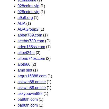
918kissme
(2)
928coins.vip
(1)
928coins.vip
(1)
a9a9.org
(1)
ABA
(1)
ABAGroup2
(1)
abbet789.com
(1)
acebet789.com
(2)
aden168ss.com
(1)
allbet24hr
(3)
allone745s.com
(2)
alot666
(2)
amb slot
(1)
argus16888.com
(1)
askwin88.online
(1)
askwin88.online
(1)
askyouwin888
(1)
ba88th.com
(1)
ba88th.com
(1)