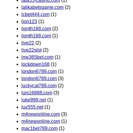
lala55-casino.com
(1)
lalikabetsgame.com
(2)
lcbet444.com
(1)
lion123
(1)
lionth168.com
(2)
lionth168.com
(1)
live22
(2)
live22slot
(2)
lnw365bet.com
(1)
lockdown168
(1)
london6789.com
(1)
london6789.com
(3)
luckycat789.com
(2)
luis16888.com
(3)
luke999.net
(1)
lux555.net
(1)
m4newonline.com
(3)
m4newonline.com
(1)
mac1bet789.com
(1)