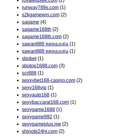
royaleluxee.com
(2)
runway789s.com
(1)
s2kgamewin.com
(2)
sagame
(4)
sagame168th
(2)
sagame168th.com
(2)
sawan888 ทดลองเล่น
(1)
sawan888 ทดลองเล่น
(1)
sbobet
(1)
sbotop1688.com
(3)
scr888
(1)
sexxybet168-casino.com
(2)
sexy168vip
(1)
sexyauto168
(1)
sexybaccarat168.com
(1)
sexygame1688
(1)
sexygame992
(1)
sexygameplus.me
(2)
shinobi24hr.com
(2)