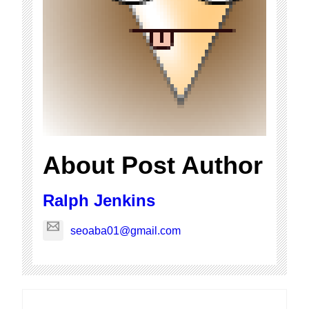
About Post Author
Ralph Jenkins
seoaba01@gmail.com