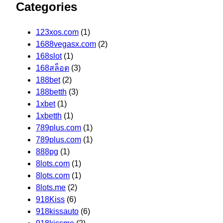
Categories
123xos.com
(1)
1688vegasx.com
(2)
168slot
(1)
168สล็อต
(3)
188bet
(2)
188betth
(3)
1xbet
(1)
1xbetth
(1)
789plus.com
(1)
789plus.com
(1)
888pg
(1)
8lots.com
(1)
8lots.com
(1)
8lots.me
(2)
918Kiss
(6)
918kissauto
(6)