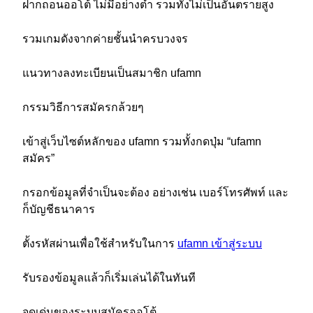
ฝากถอนออโต้ ไม่มีอย่างต่ำ รวมทั้งไม่เป็นอันตรายสูง
รวมเกมดังจากค่ายชั้นนำครบวงจร
แนวทางลงทะเบียนเป็นสมาชิก ufamn
กรรมวิธีการสมัครกล้วยๆ
เข้าสู่เว็บไซต์หลักของ ufamn รวมทั้งกดปุ่ม “ufamn
สมัคร”
กรอกข้อมูลที่จำเป็นจะต้อง อย่างเช่น เบอร์โทรศัพท์ และ
ก็บัญชีธนาคาร
ตั้งรหัสผ่านเพื่อใช้สำหรับในการ
ufamn เข้าสู่ระบบ
รับรองข้อมูลแล้วก็เริ่มเล่นได้ในทันที
จุดเด่นของระบบสมัครออโต้