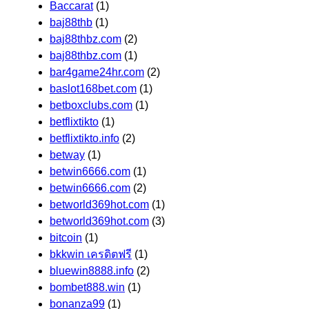
Baccarat
(1)
baj88thb
(1)
baj88thbz.com
(2)
baj88thbz.com
(1)
bar4game24hr.com
(2)
baslot168bet.com
(1)
betboxclubs.com
(1)
betflixtikto
(1)
betflixtikto.info
(2)
betway
(1)
betwin6666.com
(1)
betwin6666.com
(2)
betworld369hot.com
(1)
betworld369hot.com
(3)
bitcoin
(1)
bkkwin เครดิตฟรี
(1)
bluewin8888.info
(2)
bombet888.win
(1)
bonanza99
(1)