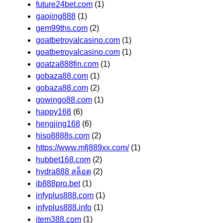
future24bet.com
(1)
gaojing888
(1)
gem99ths.com
(2)
goatbetroyalcasino.com
(1)
goatbetroyalcasino.com
(1)
goatza888fin.com
(1)
gobaza88.com
(1)
gobaza88.com
(2)
gowingo88.com
(1)
happy168
(6)
hengjing168
(6)
hiso8888s.com
(2)
https://www.mfj889xx.com/
(1)
hubbet168.com
(2)
hydra888 สล็อต
(2)
ib888pro.bet
(1)
infyplus888.com
(1)
infyplus888.info
(1)
item388.com
(1)