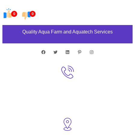
0
0
Quality Aqua Farm and Aquatech Services
Facebook
Twitter
LinkedIn
Pinterest
Instagram
Call Us : 310 – 123-456
+123-456-7890