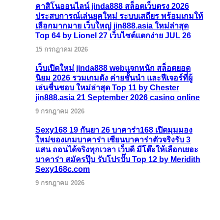
คาสิโนออนไลน์ jinda888 สล็อตเว็บตรง 2026
ประสบการณ์เล่นยุคใหม่ ระบบเสถียร พร้อมเกมให้
เลือกมากมาย เว็บใหญ่ jin888.asia ใหม่ล่าสุด
Top 64 by Lionel 27 เว็บไซต์แตกง่าย JUL 26
15 กรกฎาคม 2026
เว็บเปิดใหม่ jinda888 webแจกหนัก สล็อตยอด
นิยม 2026 รวมเกมดัง ค่ายชั้นนำ และฟีเจอร์ที่ผู้
เล่นชื่นชอบ ใหม่ล่าสุด Top 11 by Chester
jin888.asia 21 September 2026 casino online
9 กรกฎาคม 2026
Sexy168 19 กันยา 26 บาคาร่า168 เปิดมุมมอง
ใหม่ของเกมบาคาร่า เซียนบาคาร่าตัวจริงรับ 3
แสน ถอนได้จริงทุกเวลา เว็บดี มีโต๊ะให้เลือกเยอะ
บาคาร่า สมัครปุ๊บ รับโปรปั๊บ Top 12 by Meridith
Sexy168c.com
9 กรกฎาคม 2026