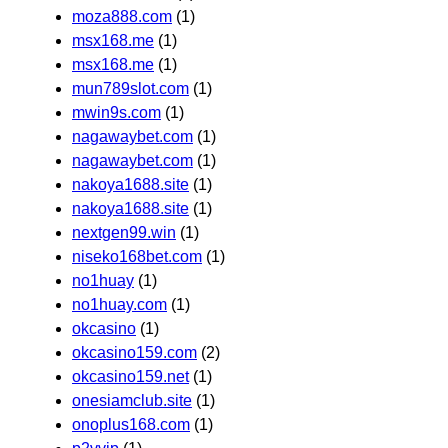
moza888.com
(1)
msx168.me
(1)
msx168.me
(1)
mun789slot.com
(1)
mwin9s.com
(1)
nagawaybet.com
(1)
nagawaybet.com
(1)
nakoya1688.site
(1)
nakoya1688.site
(1)
nextgen99.win
(1)
niseko168bet.com
(1)
no1huay
(1)
no1huay.com
(1)
okcasino
(1)
okcasino159.com
(2)
okcasino159.net
(1)
onesiamclub.site
(1)
onoplus168.com
(1)