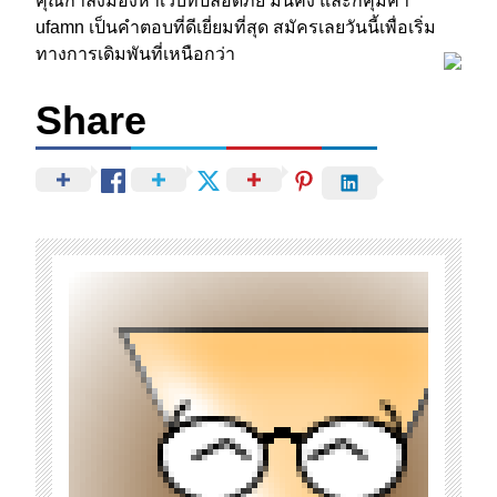
คุณกำลังมองหาเว็บที่ปลอดภัย มั่นคง และก็คุ้มค่า
ufamn เป็นคำตอบที่ดีเยี่ยมที่สุด สมัครเลยวันนี้เพื่อเริ่ม
ทางการเดิมพันที่เหนือกว่า
Share