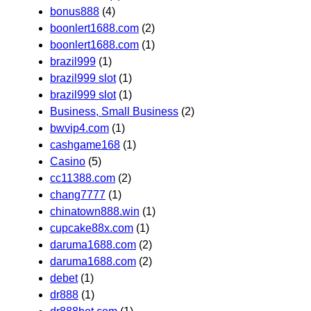
bonus888
(4)
boonlert1688.com
(2)
boonlert1688.com
(1)
brazil999
(1)
brazil999 slot
(1)
brazil999 slot
(1)
Business, Small Business
(2)
bwvip4.com
(1)
cashgame168
(1)
Casino
(5)
cc11388.com
(2)
chang7777
(1)
chinatown888.win
(1)
cupcake88x.com
(1)
daruma1688.com
(2)
daruma1688.com
(2)
debet
(1)
dr888
(1)