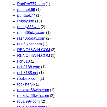
PunPro777.com
(1)
puntaek66
(1)
puntaek77
(1)
Pussy888
(10)
pussy888win
(2)
rasri365day.com
(1)
rasri365day.com
(2)
realflikbet.com
(1)
RENO88WIN.COM
(3)
RENO88WIN.COM
(1)
rich818
(1)
rich8188.com
(1)
rich8188.net
(1)
rizzbetx.com
(1)
rockstar66
(1)
rockstar66win.com
(1)
rockstar66win.com
(2)
royal99y.com
(2)