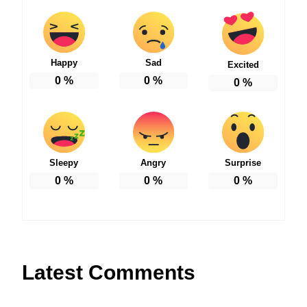
Happy
Sad
Excited
0
%
0
%
0
%
Sleepy
Angry
Surprise
0
%
0
%
0
%
Latest Comments